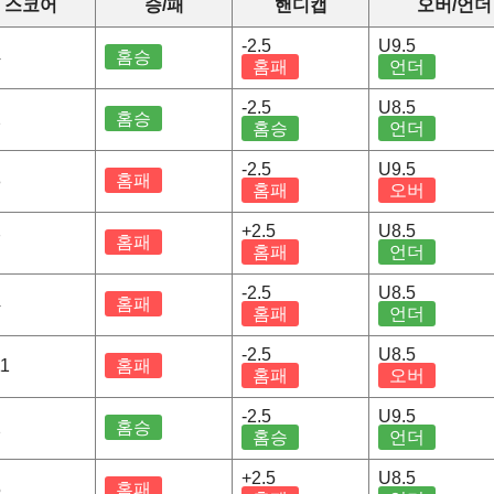
스코어
승/패
핸디캡
오버/언더
-2.5
U9.5
4
홈승
홈패
언더
-2.5
U8.5
2
홈승
홈승
언더
-2.5
U9.5
8
홈패
홈패
오버
+2.5
U8.5
7
홈패
홈패
언더
-2.5
U8.5
4
홈패
홈패
언더
-2.5
U8.5
11
홈패
홈패
오버
-2.5
U9.5
2
홈승
홈승
언더
+2.5
U8.5
5
홈패