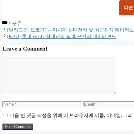
다른
Categories
미분류
[일리그컵] 요코FC vs 마치다 상대전적 및 최근전적 데이터
[KBO] 롯데 vs LG 상대전적 및 최근전적 데이터보드
Leave a Comment
Comment
Name
Email
다음 번 댓글 작성을 위해 이 브라우저에 이름, 이메일, 그