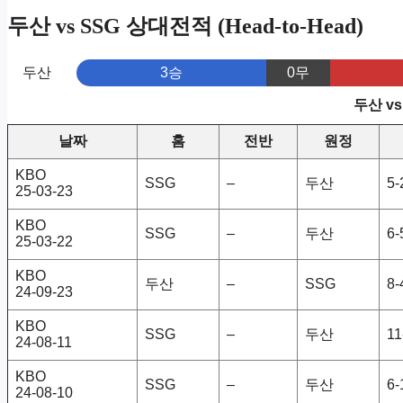
두산 vs SSG 상대전적 (Head-to-Head)
두산
3승
0무
두산 v
날짜
홈
전반
원정
KBO
SSG
–
두산
5-
25-03-23
KBO
SSG
–
두산
6-
25-03-22
KBO
두산
–
SSG
8-
24-09-23
KBO
SSG
–
두산
11
24-08-11
KBO
SSG
–
두산
6-
24-08-10