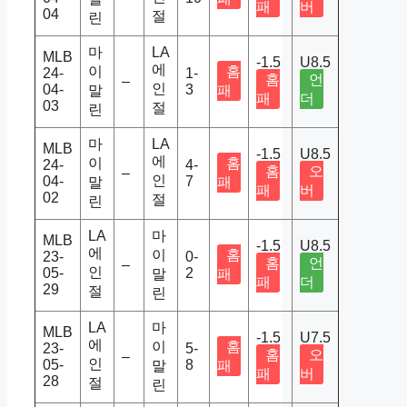
패
버
04
절
린
마
LA
MLB
-1.5
U8.5
에
이
홈
24-
1-
홈
언
–
인
04-
3
말
패
패
더
03
절
린
마
LA
MLB
-1.5
U8.5
에
이
홈
24-
4-
홈
오
–
인
04-
7
말
패
패
버
02
절
린
LA
마
MLB
-1.5
U8.5
에
이
홈
23-
0-
홈
언
–
인
05-
2
말
패
패
더
29
절
린
LA
마
MLB
-1.5
U7.5
에
이
홈
23-
5-
홈
오
–
인
05-
8
말
패
패
버
28
절
린