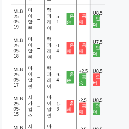
마
탬
MLB
U8.5
이
파
홈
홈
25-
5-
언
–
05-
1
말
레
승
패
더
19
린
이
마
탬
MLB
U7.5
이
파
홈
홈
25-
0-
언
–
05-
4
말
레
패
패
더
18
린
이
마
탬
MLB
+2.5
U8.5
이
파
홈
25-
9-
홈
오
–
05-
4
말
레
승
승
버
17
린
이
시
마
MLB
-2.5
U8.5
카
이
홈
25-
1-
홈
언
–
05-
3
컵
말
패
패
더
15
스
린
시
마
MLB