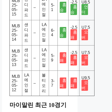
MLB
-2.5
U8.5
에
디
홈
25-
5-
홈
언
–
인
05-
1
파
승
승
더
15
절
드
샌
LA
MLB
-2.5
U7.5
에
디
홈
25-
6-
홈
오
–
인
05-
4
파
승
패
버
14
절
드
샌
LA
MLB
-2.5
U7.5
에
디
홈
25-
5-
홈
오
–
인
05-
9
파
패
패
버
13
절
드
LA
볼
MLB
U9.5
에
티
홈
홈
25-
3-
오
–
인
05-
7
오
패
패
버
12
절
리
마이말린 최근 10경기