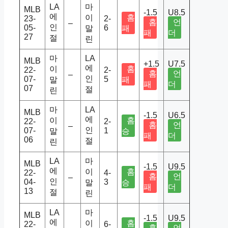
LA
마
MLB
-1.5
U8.5
에
이
홈
23-
2-
홈
언
–
인
05-
6
말
패
패
더
27
절
린
마
LA
MLB
+1.5
U7.5
에
이
홈
22-
2-
홈
언
–
인
07-
5
말
패
패
더
07
절
린
마
LA
MLB
-1.5
U6.5
에
이
홈
22-
2-
홈
언
–
인
07-
1
말
승
패
더
06
절
린
LA
마
MLB
-1.5
U9.5
에
이
홈
22-
4-
홈
언
–
인
04-
3
말
승
패
더
13
절
린
LA
마
MLB
-1.5
U9.5
에
이
홈
22-
6-
홈
언