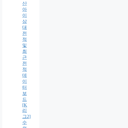
산
아
이
상
대
전
적
및
최
근
전
적
데
이
터
보
드
[K
리
그2]
수