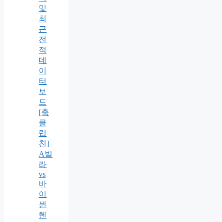
및
최
근
전
적
데
이
터
보
드
[축
클
럽
친]
A빌
라
vs
바
이
뮌
헨