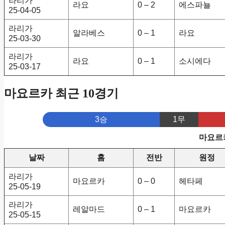
라리가
라요
0 – 2
에스파뇰
25-04-05
라리가
알라베스
0 – 1
라요
25-03-30
라리가
라요
0 – 1
소시에다
25-03-17
마요르카 최근 10경기
3승
1무
마요르카
날짜
홈
전반
원정
라리가
마요르카
0 – 0
헤타페
25-05-19
라리가
레알마드
0 – 1
마요르카
25-05-15