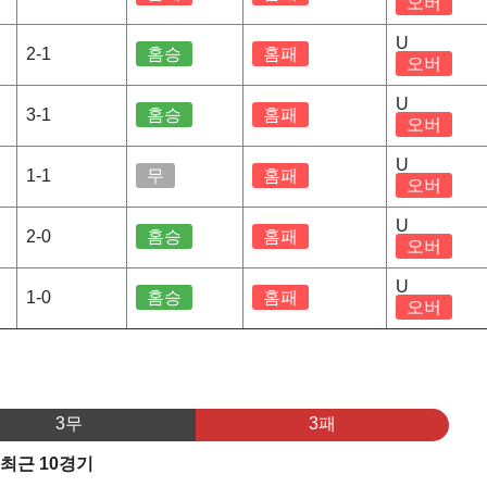
오버
U
2-1
홈승
홈패
오버
U
3-1
홈승
홈패
오버
U
1-1
무
홈패
오버
U
2-0
홈승
홈패
오버
U
1-0
홈승
홈패
오버
3무
3패
 최근 10경기