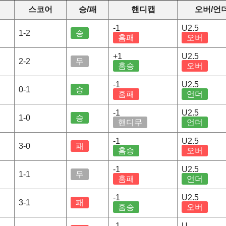
스코어
승/패
핸디캡
오버/언
-1
U2.5
1-2
승
홈패
오버
+1
U2.5
2-2
무
홈승
오버
-1
U2.5
0-1
승
홈패
언더
-1
U2.5
1-0
승
핸디무
언더
-1
U2.5
3-0
패
홈승
오버
-1
U2.5
1-1
무
홈패
언더
-1
U2.5
3-1
패
홈승
오버
-1
U