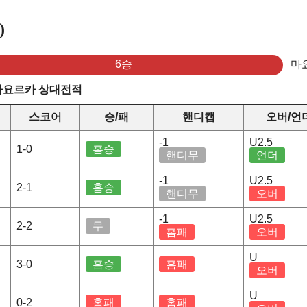
)
6승
마
 마요르카 상대전적
스코어
승/패
핸디캡
오버/언
-1
U2.5
1-0
홈승
핸디무
언더
-1
U2.5
2-1
홈승
핸디무
오버
-1
U2.5
2-2
무
홈패
오버
U
3-0
홈승
홈패
오버
U
0-2
홈패
홈패