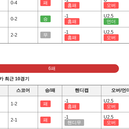
0-4
패
홈패
오버
-1
U2.5
0-2
승
홈패
언더
-1
U2.5
2-2
무
홈패
오버
6패
 최근 10경기
스코어
승/패
핸디캡
오버/언
-1
U2.5
1-2
패
홈패
오버
-1
U2.5
2-1
패
핸디무
오버