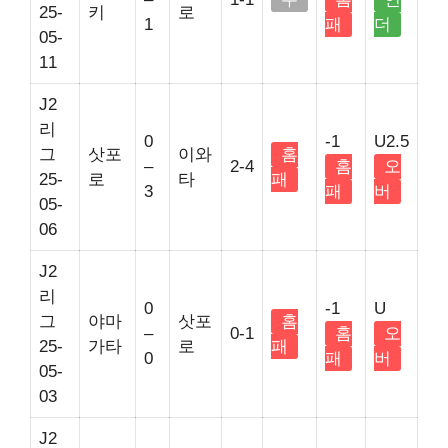
25-
키
로
1
패
더
05-
11
J2
리
0
-1
U2.5
그
삿포
이와
홈
–
2-4
홈
오
25-
로
타
패
3
패
버
05-
06
J2
리
0
-1
U
그
야마
삿포
홈
–
0-1
홈
오
25-
가타
로
패
0
패
버
05-
03
J2