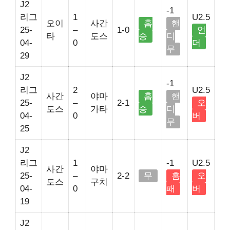
J2
-1
리그
1
U2.5
오이
사간
홈
핸
25-
–
1-0
언
타
도스
승
디
04-
0
더
무
29
J2
-1
리그
2
U2.5
사간
야마
홈
핸
25-
–
2-1
오
도스
가타
승
디
04-
0
버
무
25
J2
리그
1
-1
U2.5
사간
야마
25-
–
2-2
무
홈
오
도스
구치
04-
0
패
버
19
J2