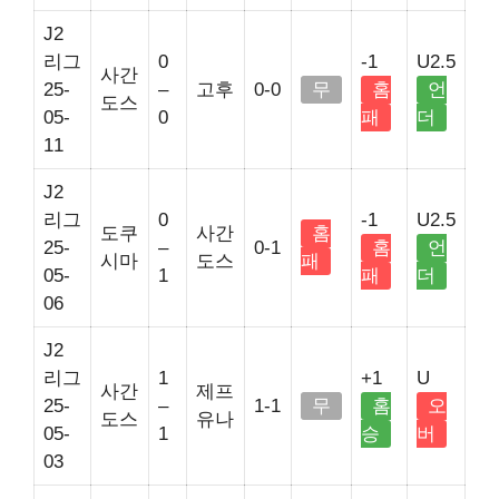
J2
리그
0
-1
U2.5
사간
25-
–
고후
0-0
무
홈
언
도스
05-
0
패
더
11
J2
리그
0
-1
U2.5
도쿠
사간
홈
25-
–
0-1
홈
언
시마
도스
패
05-
1
패
더
06
J2
리그
1
+1
U
사간
제프
25-
–
1-1
무
홈
오
도스
유나
05-
1
승
버
03