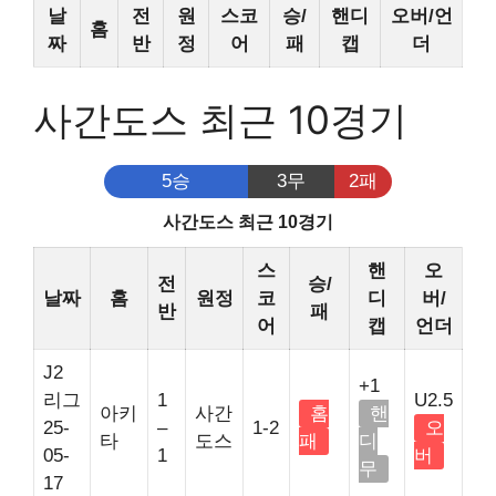
날
전
원
스코
승/
핸디
오버/언
홈
짜
반
정
어
패
캡
더
사간도스 최근 10경기
5승
3무
2패
사간도스 최근 10경기
스
핸
오
전
승/
날짜
홈
원정
코
디
버/
반
패
어
캡
언더
J2
+1
리그
1
U2.5
아키
사간
홈
핸
25-
–
1-2
오
타
도스
패
디
05-
1
버
무
17