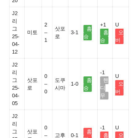
20
J2
리
2
+1
U
그
삿포
홈
미토
–
3-1
홈
오
25-
로
승
1
승
버
04-
12
J2
리
-1
0
U
그
삿포
도쿠
홈
핸
–
1-0
오
25-
로
시마
승
디
0
버
04-
무
05
J2
리
0
-1
U
그
삿포
홈
–
고후
0-1
홈
오