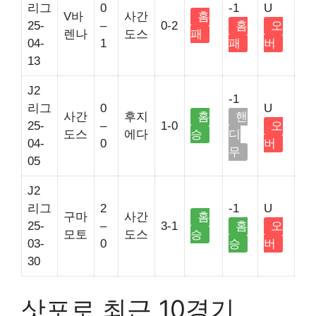
리그
0
-1
U
V바
사간
홈
25-
–
0-2
홈
오
렌나
도스
패
04-
1
패
버
13
J2
-1
리그
0
U
사간
후지
홈
핸
25-
–
1-0
오
도스
에다
승
디
04-
0
버
무
05
J2
리그
2
-1
U
구마
사간
홈
25-
–
3-1
홈
오
모토
도스
승
03-
0
승
버
30
삿포로 최근 10경기