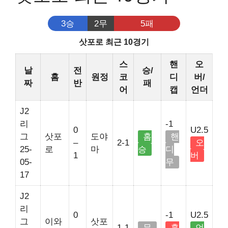
3승
2무
5패
삿포로 최근 10경기
스
핸
오
날
전
승/
홈
원정
코
디
버/
짜
반
패
어
캡
언더
J2
리
-1
0
U2.5
그
삿포
도야
홈
핸
–
2-1
오
25-
로
마
승
디
1
버
05-
무
17
J2
리
0
-1
U2.5
그
이와
삿포
–
1-1
무
홈
언