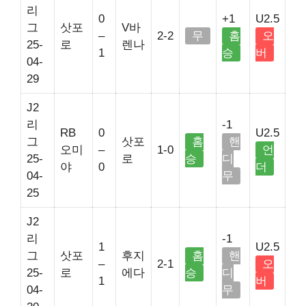
리
0
+1
U2.5
그
삿포
V바
–
2-2
무
홈
오
25-
로
렌나
1
승
버
04-
29
J2
리
-1
RB
0
U2.5
그
삿포
홈
핸
오미
–
1-0
언
25-
로
승
디
야
0
더
04-
무
25
J2
리
-1
1
U2.5
그
삿포
후지
홈
핸
–
2-1
오
25-
로
에다
승
디
1
버
04-
무