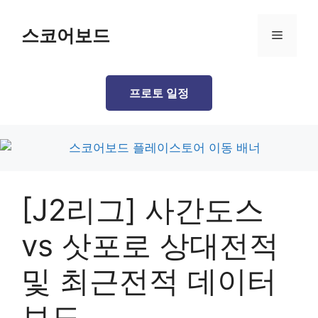
Skip
to
스코어보드
Menu
content
프로토 일정
[J2리그] 사간도스
vs 삿포로 상대전적
및 최근전적 데이터
보드