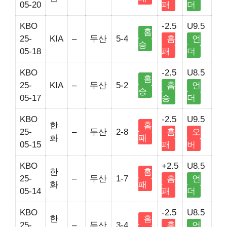
05-20
패
더
KBO
-2.5
U9.5
홈
25-
KIA
–
두산
5-4
홈
언
승
05-18
패
더
KBO
-2.5
U8.5
홈
25-
KIA
–
두산
5-2
홈
언
승
05-17
승
더
KBO
-2.5
U9.5
한
홈
25-
–
두산
2-8
홈
오
화
패
05-15
패
버
KBO
+2.5
U8.5
한
홈
25-
–
두산
1-7
홈
언
화
패
05-14
패
더
KBO
-2.5
U8.5
한
홈
25-
–
두산
3-4
홈
언