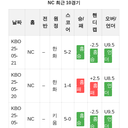
NC 최근 10경기
스
핸
전
원
승/
오버/
날짜
홈
코
디
반
정
패
언더
어
캡
KBO
-2.5
U9.5
25-
한
홈
NC
–
5-2
홈
언
05-
화
승
승
더
21
KBO
+2.5
U8.5
25-
한
홈
NC
–
1-4
홈
언
05-
화
패
패
더
20
KBO
-2.5
U9.5
25-
키
홈
NC
–
5-0
홈
언
05-
움
승
승
더