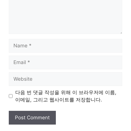
Name
Email
Website
다음 번 댓글 작성을 위해 이 브라우저에 이름,
이메일, 그리고 웹사이트를 저장합니다.