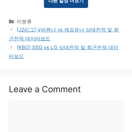
다른 일정 더보기
Categories
미분류
[J2리그] V바렌나 vs 제프유나 상대전적 및 최
근전적 데이터보드
[KBO] SSG vs LG 상대전적 및 최근전적 데이
터보드
Leave a Comment
Comment