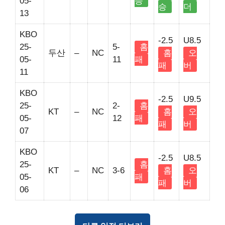
05-
승
승
더
13
KBO
-2.5
U8.5
25-
5-
홈
두산
–
NC
홈
오
05-
11
패
패
버
11
KBO
-2.5
U9.5
25-
2-
홈
KT
–
NC
홈
오
05-
12
패
패
버
07
KBO
-2.5
U8.5
25-
홈
KT
–
NC
3-6
홈
오
05-
패
패
버
06