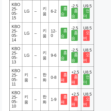
KBO
-2.5
U9.5
키
홈
25-
홈
언
LG
–
6-2
05-
움
승
승
더
15
KBO
-2.5
U8.5
키
홈
25-
12-
홈
오
LG
–
05-
0
움
승
승
버
14
KBO
-2.5
U8.5
키
홈
25-
홈
오
LG
–
9-6
05-
움
승
승
버
13
KBO
+2.5
U8.5
키
한
홈
25-
홈
언
–
0-8
05-
움
화
패
패
더
11
KBO
+2.5
U8.5
키
한
홈
25-
홈
오
–
1-9
05-
움
화
패
패
버
10