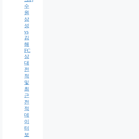
수
원
삼
성
vs
김
해
FC
상
대
전
적
및
최
근
전
적
데
이
터
보