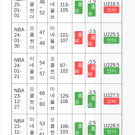
-7.5
46
클
네
홈
U216.5
25-
113-
홈
–
오버
01-
105
썬
울
승
52
승
01
더
브
오
미
NBA
-2.5
47
클
네
홈
U225.5
24-
101-
홈
–
언더
01-
107
썬
울
패
49
패
30
더
브
미
오
NBA
-3.5
54
네
클
홈
U229.5
24-
97-
홈
–
언더
01-
102
울
썬
패
57
패
21
브
더
오
미
NBA
-2.5
66
클
네
홈
U227.5
23-
129-
홈
–
오버
12-
106
썬
울
승
60
승
27
더
브
미
오
NBA
-2.5
53
네
클
홈
U228.5
23-
106-
홈
–
언더
11-
103
울
썬
승
61
승