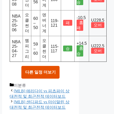
56
승
08
더
게
오
덴
NBA
-10.5
60
클
버
U228.5
25-
119-
홈
패
–
오버
05-
121
썬
너
50
패
06
더
게
멤
오
NBA
+14.5
59
피
클
U222.5
25-
115-
홈
승
–
오버
04-
117
그
썬
60
승
27
리
더
다른 일정 더보기
Categories
미분류
[MLB] 애리다이 vs 피츠파이 상
대전적 및 최근전적 데이터보드
[MLB] 샌디파드 vs 마이말린 상
대전적 및 최근전적 데이터보드