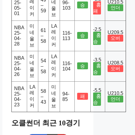
레
네
U210.5
25-
96-
홈
승
–
이
언더
05-
103
울
59
패
01
커
브
미
LA
NBA
-2.5
61
레
네
U209.5
25-
116-
홈
승
–
이
오버
04-
113
울
58
승
28
커
브
미
LA
NBA
-3.5
54
레
네
U208.5
25-
116-
홈
승
–
이
오버
04-
104
울
58
승
26
커
브
LA
미
NBA
-5.5
58
레
네
U210.5
25-
94-
홈
패
–
이
언더
04-
85
울
43
승
23
커
브
오클썬더 최근 10경기