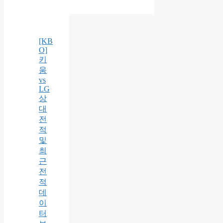
[KB
O]
키
움
vs
LG
상
대
전
적
및
최
근
전
적
데
이
터