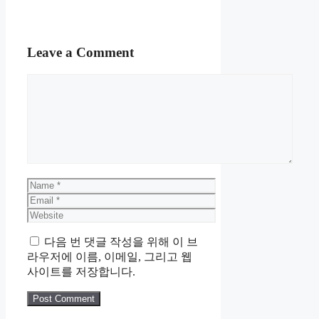
Leave a Comment
Comment
Name
Email
Website
다음 번 댓글 작성을 위해 이 브
라우저에 이름, 이메일, 그리고 웹
사이트를 저장합니다.