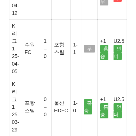
무
04-
12
K
리
그
1
+1
U2.5
수원
포항
1-
1
–
무
홈
언
FC
스틸
1
25-
0
승
더
04-
05
K
리
그
0
+1
U2.5
포항
울산
1-
홈
1
–
홈
언
스틸
HDFC
0
승
25-
0
승
더
03-
29