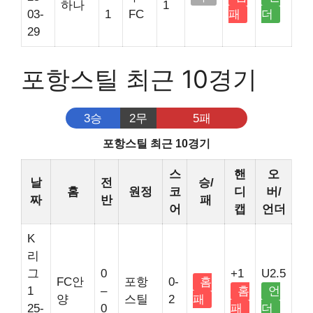
하나
1
03-
1
FC
패
더
29
포항스틸 최근 10경기
3승
2무
5패
포항스틸 최근 10경기
스
핸
오
날
전
승/
홈
원정
코
디
버/
짜
반
패
어
캡
언더
K
리
그
0
+1
U2.5
FC안
포항
0-
홈
1
–
홈
언
양
스틸
2
패
25-
0
패
더