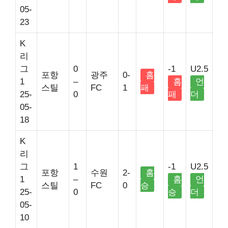
05-
23
K
리
그
0
-1
U2.5
포항
광주
0-
홈
1
–
홈
언
스틸
FC
1
패
25-
0
패
더
05-
18
K
리
그
1
-1
U2.5
포항
수원
2-
홈
1
–
홈
언
스틸
FC
0
승
25-
0
승
더
05-
10