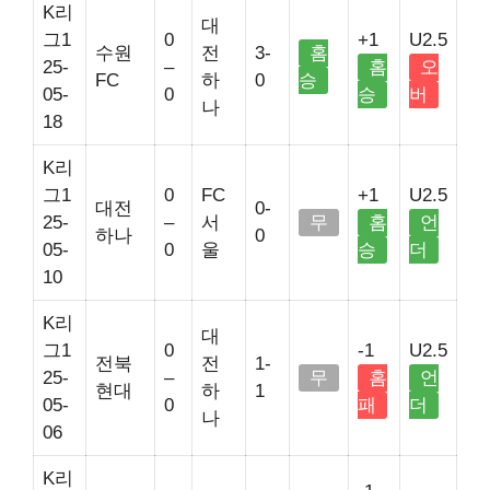
K리
대
그1
0
+1
U2.5
수원
전
3-
홈
25-
–
홈
오
FC
하
0
승
05-
0
승
버
나
18
K리
그1
0
FC
+1
U2.5
대전
0-
25-
–
서
무
홈
언
하나
0
05-
0
울
승
더
10
K리
대
그1
0
-1
U2.5
전북
전
1-
25-
–
무
홈
언
현대
하
1
05-
0
패
더
나
06
K리