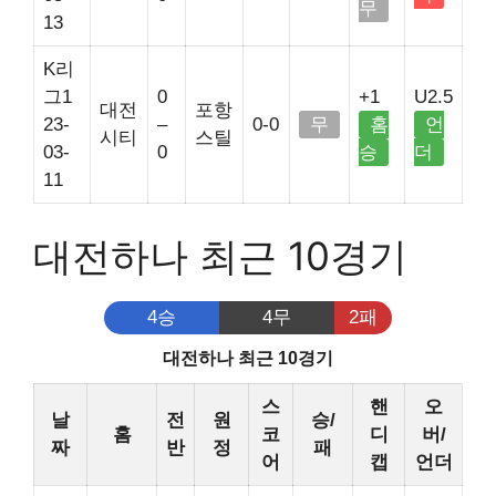
무
13
K리
그1
0
+1
U2.5
대전
포항
23-
–
0-0
무
홈
언
시티
스틸
03-
0
승
더
11
대전하나 최근 10경기
4승
4무
2패
대전하나 최근 10경기
스
핸
오
날
전
원
승/
홈
코
디
버/
짜
반
정
패
어
캡
언더