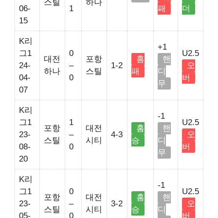
스틸
하나
06-
1
패
더
15
K리
+1
그1
0
U2.5
대전
포항
홈
핸
24-
–
1-2
오
하나
스틸
패
디
04-
0
버
무
07
K리
-1
그1
1
U2.5
포항
대전
홈
핸
23-
–
4-3
오
스틸
시티
승
디
08-
0
버
무
20
K리
-1
그1
0
U2.5
포항
대전
홈
핸
23-
–
3-2
오
스틸
시티
승
디
05-
0
버