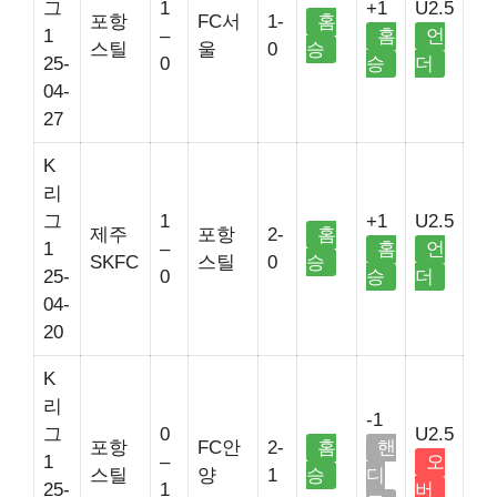
그
1
+1
U2.5
포항
FC서
1-
홈
1
–
홈
언
스틸
울
0
승
25-
0
승
더
04-
27
K
리
그
1
+1
U2.5
제주
포항
2-
홈
1
–
홈
언
SKFC
스틸
0
승
25-
0
승
더
04-
20
K
리
-1
그
0
U2.5
포항
FC안
2-
홈
핸
1
–
오
스틸
양
1
승
디
25-
1
버