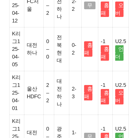
FC서
전
2-
25-
–
무
홈
오
울
하
2
04-
2
패
버
나
12
K리
전
그1
0
-1
U2.5
대전
북
0-
홈
25-
–
홈
언
하나
현
2
패
04-
0
패
더
대
05
K리
대
그1
2
-1
U2.5
울산
전
2-
홈
25-
–
홈
오
HDFC
하
3
패
04-
2
패
버
나
01
K리
그1
0
광
-1
U2.5
대전
1-
25-
–
주
무
홈
언