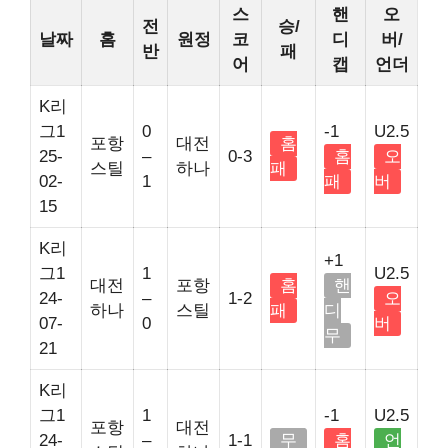
스
핸
오
전
승/
날짜
홈
원정
코
디
버/
반
패
어
캡
언더
K리
그1
0
-1
U2.5
포항
대전
홈
25-
–
0-3
홈
오
스틸
하나
패
02-
1
패
버
15
K리
+1
그1
1
U2.5
대전
포항
홈
핸
24-
–
1-2
오
하나
스틸
패
디
07-
0
버
무
21
K리
그1
1
-1
U2.5
포항
대전
24-
–
1-1
무
홈
언