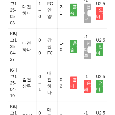
-1
그1
1
FC
U2.5
대전
2-
홈
핸
25-
–
안
오
하나
1
승
디
05-
0
양
버
무
03
K리
-1
그1
0
강
U2.5
대전
1-
홈
핸
25-
–
원
언
하나
0
승
디
04-
0
FC
더
무
27
K리
대
그1
0
-1
U2.5
김천
전
0-
홈
25-
–
홈
언
상무
하
2
패
04-
1
패
더
나
19
K리
대
그1
0
-1
U2.5