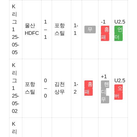
K
리
그
1
-1
U2.5
울산
포항
1-
1
–
무
홈
언
HDFC
스틸
1
25-
1
패
더
05-
05
K
리
+1
그
0
U2.5
포항
김천
1-
홈
핸
1
–
오
스틸
상무
2
패
디
25-
0
버
무
05-
02
K
리