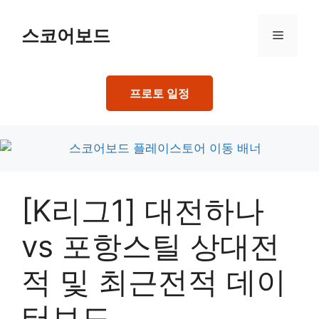
Skip
to
스코어보드
Menu
content
프로토 일정
[K리그1] 대전하나
vs 포항스틸 상대전
적 및 최근전적 데이
터보드