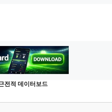
 최근전적 데이터보드