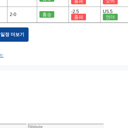
홈패
오버
-2.5
U5.5
2-0
홈승
홈패
언더
 일정 더보기
보드
Website