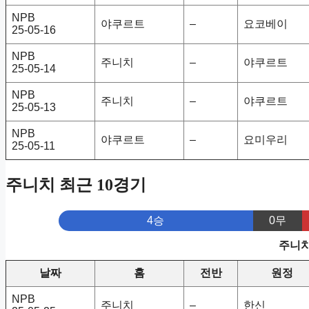
NPB
야쿠르트
–
요코베이
25-05-16
NPB
주니치
–
야쿠르트
25-05-14
NPB
주니치
–
야쿠르트
25-05-13
NPB
야쿠르트
–
요미우리
25-05-11
주니치 최근 10경기
4승
0무
주니치
날짜
홈
전반
원정
NPB
주니치
–
한신