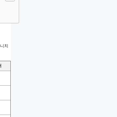
주니치
더