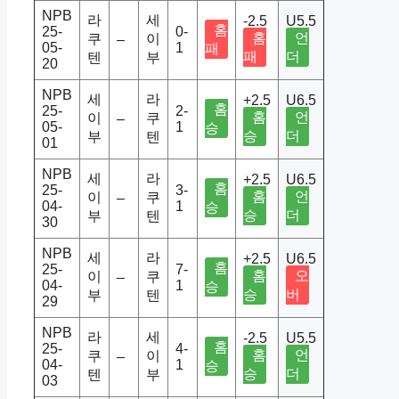
NPB
라
세
-2.5
U5.5
홈
25-
0-
홈
언
쿠
이
–
05-
1
패
패
더
텐
부
20
NPB
세
라
+2.5
U6.5
홈
25-
2-
홈
언
이
쿠
–
05-
1
승
승
더
부
텐
01
NPB
세
라
+2.5
U6.5
홈
25-
3-
홈
언
이
쿠
–
04-
1
승
승
더
부
텐
30
NPB
세
라
+2.5
U6.5
홈
25-
7-
홈
오
이
쿠
–
04-
1
승
승
버
부
텐
29
NPB
라
세
-2.5
U5.5
홈
25-
4-
홈
언
쿠
이
–
04-
1
승
승
더
텐
부
03