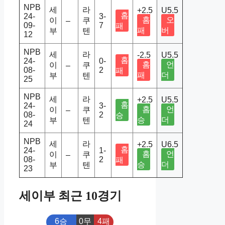
NPB
세
라
+2.5
U5.5
홈
24-
3-
홈
오
이
쿠
–
09-
7
패
패
버
부
텐
12
NPB
세
라
-2.5
U5.5
홈
24-
0-
홈
언
이
쿠
–
08-
2
패
패
더
부
텐
25
NPB
세
라
+2.5
U5.5
홈
24-
3-
홈
언
이
쿠
–
08-
2
승
승
더
부
텐
24
NPB
세
라
+2.5
U6.5
홈
24-
1-
홈
언
이
쿠
–
08-
2
패
승
더
부
텐
23
세이부 최근 10경기
6승
0무
4패