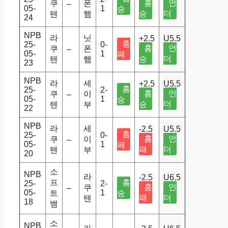
홈
언
쿠
폰
–
05-
1
승
승
더
텐
햄
24
NPB
라
닛
+2.5
U5.5
홈
25-
0-
홈
언
쿠
폰
–
05-
1
패
승
더
텐
햄
23
NPB
라
세
+2.5
U5.5
홈
25-
2-
홈
언
쿠
이
–
05-
1
승
승
더
텐
부
22
NPB
라
세
-2.5
U5.5
홈
25-
0-
홈
언
쿠
이
–
05-
1
패
패
더
텐
부
20
소
NPB
라
-2.5
U6.5
프
홈
25-
2-
홈
언
쿠
–
05-
1
트
승
패
더
텐
18
뱅
소
NPB