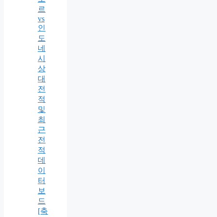
르
vs
인
도
네
시
상
대
전
적
및
최
근
전
적
데
이
터
보
드
[축