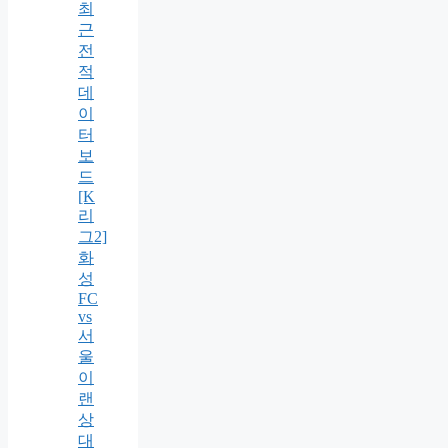
최
근
전
적
데
이
터
보
드
[K
리
그2]
화
성
FC
vs
서
울
이
랜
상
대