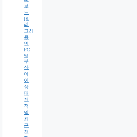
보
드
[K
리
그2]
용
인
FC
vs
부
산
아
이
상
대
전
적
및
최
근
전