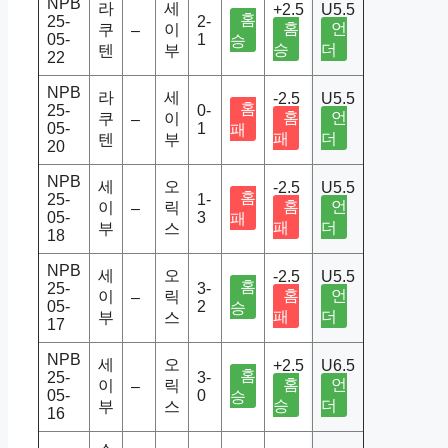
NPB
라
세
+2.5
U5.5
홈
25-
2-
홈
언
쿠
이
–
05-
1
승
승
더
텐
부
22
NPB
라
세
-2.5
U5.5
홈
25-
0-
홈
언
쿠
이
–
05-
1
패
패
더
텐
부
20
NPB
세
오
-2.5
U5.5
홈
25-
1-
홈
언
이
릭
–
05-
3
패
패
더
부
스
18
NPB
세
오
-2.5
U5.5
홈
25-
3-
홈
언
이
릭
–
05-
2
승
패
더
부
스
17
NPB
세
오
+2.5
U6.5
홈
25-
3-
홈
언
이
릭
–
05-
0
승
승
더
부
스
16