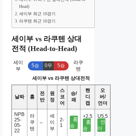
Head)
세이부 최근 10경기
라쿠텐 최근 10경기
세이부 vs 라쿠텐 상대
전적 (Head-to-Head)
세이
라쿠
5승
0무
5승
부
텐
세이부 vs 라쿠텐 상대전적
스
핸
오
전
원
승/
날짜
홈
코
디
버/
반
정
패
어
캡
언더
NPB
라
세
+2.5
U5.5
홈
25-
2-
홈
언
쿠
이
–
05-
1
승
승
더
텐
부
22