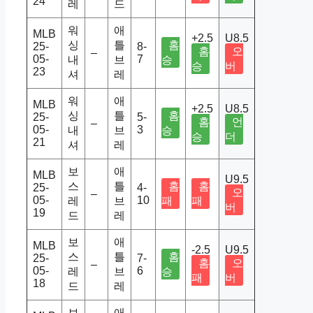
24
레
드
워
애
MLB
+2.5
U8.5
싱
틀
홈
25-
8-
홈
오
–
05-
7
내
브
승
승
버
23
셔
레
워
애
MLB
+2.5
U8.5
싱
틀
홈
25-
5-
홈
언
–
05-
3
내
브
승
승
더
21
셔
레
보
애
MLB
U9.5
스
틀
홈
홈
25-
4-
오
–
05-
10
레
브
패
패
버
19
드
레
보
애
MLB
-2.5
U9.5
스
틀
홈
25-
7-
홈
오
–
05-
6
레
브
승
패
버
18
드
레
보
애