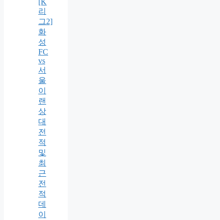
[K
리
그2]
화
성
FC
vs
서
울
이
랜
상
대
전
적
및
최
근
전
적
데
이