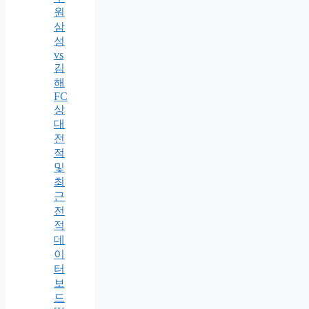
원
삼
성
vs
김
해
FC
상
대
전
적
및
최
근
전
적
데
이
터
보
드