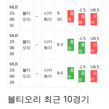
MLB
-1.5
U8.5
23-
볼티
시카
5-
홈
–
홈
오
08-
오리
화이
10
패
패
버
31
MLB
-1.5
U8.5
23-
볼티
시카
홈
–
9-3
홈
오
08-
오리
화이
승
승
버
30
MLB
-1.5
U8.5
23-
볼티
시카
홈
–
9-0
홈
오
08-
오리
화이
승
승
버
29
볼티오리 최근 10경기