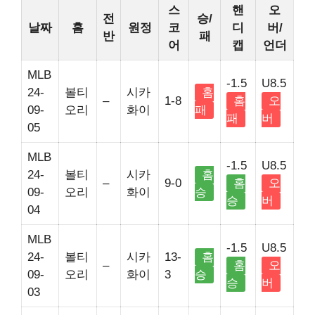
스
핸
오
전
승/
날짜
홈
원정
코
디
버/
반
패
어
캡
언더
MLB
-1.5
U8.5
24-
볼티
시카
홈
–
1-8
홈
오
09-
오리
화이
패
패
버
05
MLB
-1.5
U8.5
24-
볼티
시카
홈
–
9-0
홈
오
09-
오리
화이
승
승
버
04
MLB
-1.5
U8.5
24-
볼티
시카
13-
홈
–
홈
오
09-
오리
화이
3
승
승
버
03