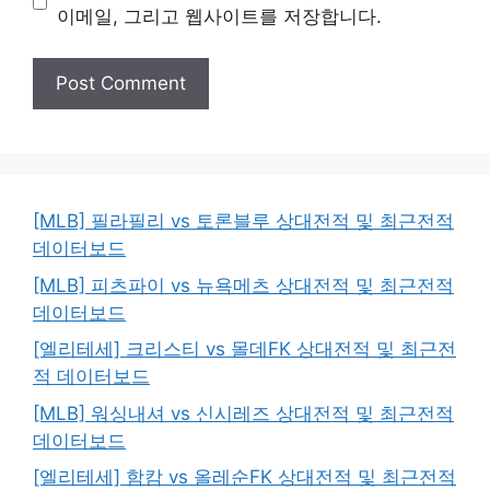
이메일, 그리고 웹사이트를 저장합니다.
[MLB] 필라필리 vs 토론블루 상대전적 및 최근전적
데이터보드
[MLB] 피츠파이 vs 뉴욕메츠 상대전적 및 최근전적
데이터보드
[엘리테세] 크리스티 vs 몰데FK 상대전적 및 최근전
적 데이터보드
[MLB] 워싱내셔 vs 신시레즈 상대전적 및 최근전적
데이터보드
[엘리테세] 함캄 vs 올레순FK 상대전적 및 최근전적