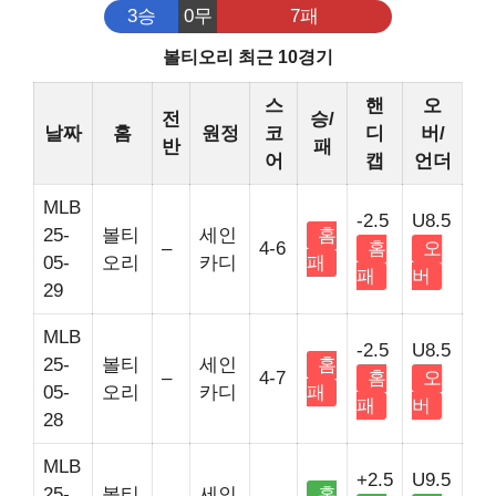
3승
0무
7패
볼티오리 최근 10경기
스
핸
오
전
승/
날짜
홈
원정
코
디
버/
반
패
어
캡
언더
MLB
-2.5
U8.5
25-
볼티
세인
홈
–
4-6
홈
오
05-
오리
카디
패
패
버
29
MLB
-2.5
U8.5
25-
볼티
세인
홈
–
4-7
홈
오
05-
오리
카디
패
패
버
28
MLB
+2.5
U9.5
25-
볼티
세인
홈