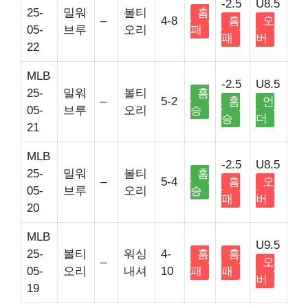
-2.5
U8.5
25-
밀워
볼티
홈
–
4-8
홈
오
05-
브루
오리
패
패
버
22
MLB
-2.5
U8.5
25-
밀워
볼티
홈
–
5-2
홈
언
05-
브루
오리
승
승
더
21
MLB
-2.5
U8.5
25-
밀워
볼티
홈
–
5-4
홈
오
05-
브루
오리
승
패
버
20
MLB
U9.5
25-
볼티
워싱
4-
홈
홈
–
오
05-
오리
내셔
10
패
패
버
19