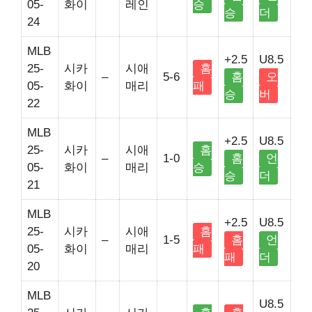
05-
화이
레인
승
승
더
24
MLB
+2.5
U8.5
25-
시카
시애
홈
–
5-6
홈
오
05-
화이
매리
패
승
버
22
MLB
+2.5
U8.5
25-
시카
시애
홈
–
1-0
홈
언
05-
화이
매리
승
승
더
21
MLB
+2.5
U8.5
25-
시카
시애
홈
–
1-5
홈
언
05-
화이
매리
패
패
더
20
MLB
U8.5