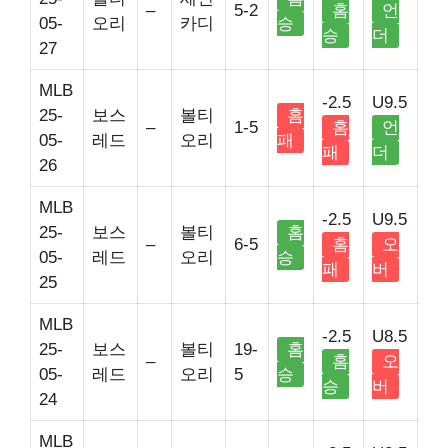
–
5-2
홈
언
05-
오리
카디
승
승
더
27
MLB
-2.5
U9.5
25-
보스
볼티
홈
–
1-5
홈
언
05-
레드
오리
패
패
더
26
MLB
-2.5
U9.5
25-
보스
볼티
홈
–
6-5
홈
오
05-
레드
오리
승
패
버
25
MLB
-2.5
U8.5
25-
보스
볼티
19-
홈
–
홈
오
05-
레드
오리
5
승
승
버
24
MLB