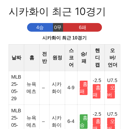
시카화이 최근 10경기
4승
0무
6패
시카화이 최근 10경기
스
핸
오
전
승/
날짜
홈
원정
코
디
버/
반
패
어
캡
언더
MLB
-2.5
U7.5
25-
뉴욕
시카
홈
–
4-9
홈
오
05-
메츠
화이
패
패
버
29
MLB
-2.5
U7.5
25-
뉴욕
시카
홈
–
6-4
홈
오
05-
메츠
화이
승
패
버