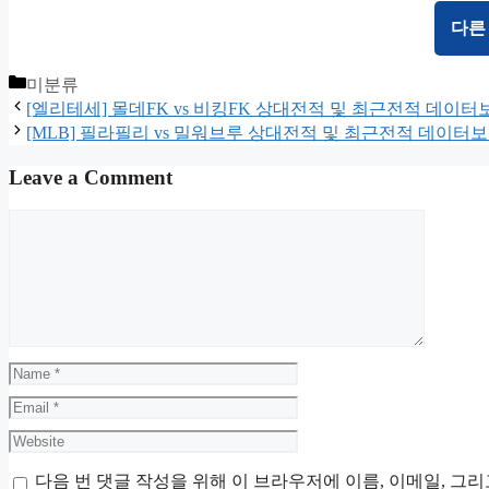
다른
Categories
미분류
[엘리테세] 몰데FK vs 비킹FK 상대전적 및 최근전적 데이터
[MLB] 필라필리 vs 밀워브루 상대전적 및 최근전적 데이터
Leave a Comment
Comment
Name
Email
Website
다음 번 댓글 작성을 위해 이 브라우저에 이름, 이메일, 그