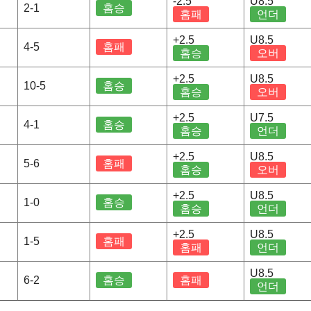
-2.5
U8.5
2-1
홈승
홈패
언더
+2.5
U8.5
4-5
홈패
홈승
오버
+2.5
U8.5
10-5
홈승
홈승
오버
+2.5
U7.5
4-1
홈승
홈승
언더
+2.5
U8.5
5-6
홈패
홈승
오버
+2.5
U8.5
1-0
홈승
홈승
언더
+2.5
U8.5
1-5
홈패
홈패
언더
U8.5
6-2
홈승
홈패
언더