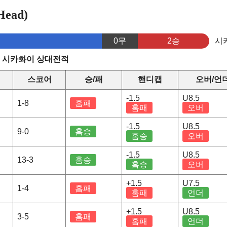
ead)
0무
2승
시
s 시카화이 상대전적
스코어
승/패
핸디캡
오버/언
-1.5
U8.5
1-8
홈패
홈패
오버
-1.5
U8.5
9-0
홈승
홈승
오버
-1.5
U8.5
13-3
홈승
홈승
오버
+1.5
U7.5
1-4
홈패
홈패
언더
+1.5
U8.5
3-5
홈패
홈패
언더