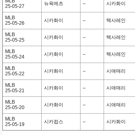
MLB
뉴욕메츠
–
시카화이
25-05-27
MLB
시카화이
–
텍사레인
25-05-26
MLB
시카화이
–
텍사레인
25-05-25
MLB
시카화이
–
텍사레인
25-05-24
MLB
시카화이
–
시애매리
25-05-22
MLB
시카화이
–
시애매리
25-05-21
MLB
시카화이
–
시애매리
25-05-20
MLB
시카컵스
–
시카화이
25-05-19