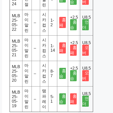
승
버
24
절
린
마
시
MLB
+2.5
U8.5
이
카
홈
25-
1-
홈
언
–
05-
2
말
컵
패
승
더
22
린
스
마
시
MLB
+2.5
U8.5
이
카
홈
25-
1-
홈
오
–
05-
14
말
컵
패
패
버
21
린
스
마
시
MLB
+2.5
U8.5
이
카
홈
25-
8-
홈
오
–
05-
7
말
컵
승
승
버
20
린
스
마
탬
MLB
U8.5
이
파
홈
홈
25-
5-
언
–
05-
1
말
레
승
패
더
19
린
이