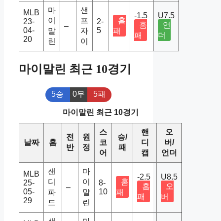
마
샌
MLB
-1.5
U7.5
이
프
홈
23-
2-
홈
언
–
04-
5
말
자
패
패
더
20
린
이
마이말린 최근 10경기
5승
0무
5패
마이말린 최근 10경기
스
핸
오
전
원
승/
날짜
홈
코
디
버/
반
정
패
어
캡
언더
샌
마
MLB
-2.5
U8.5
디
이
홈
25-
8-
홈
오
–
05-
10
파
말
패
패
버
29
드
린