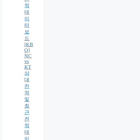
적
데
이
터
보
드
[KB
O]
NC
vs
KT
상
대
전
적
및
최
근
전
적
데
이