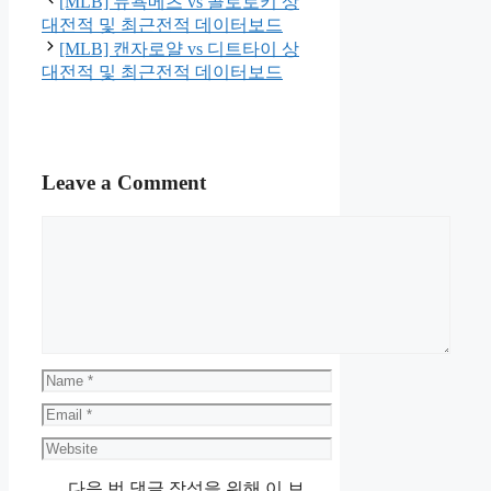
[MLB] 뉴욕메츠 vs 콜로로키 상
대전적 및 최근전적 데이터보드
[MLB] 캔자로얄 vs 디트타이 상
대전적 및 최근전적 데이터보드
Leave a Comment
Comment
Name
Email
Website
다음 번 댓글 작성을 위해 이 브