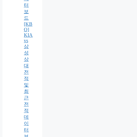
터
보
드
[KB
O]
KIA
vs
삼
성
상
대
전
적
및
최
근
전
적
데
이
터
보