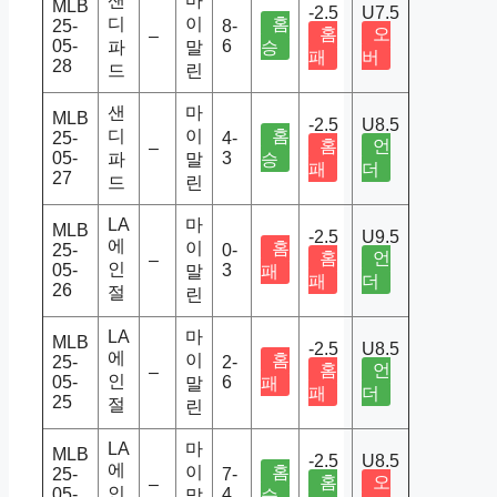
샌
마
MLB
-2.5
U7.5
디
이
홈
25-
8-
홈
오
–
05-
6
파
말
승
패
버
28
드
린
샌
마
MLB
-2.5
U8.5
디
이
홈
25-
4-
홈
언
–
05-
3
파
말
승
패
더
27
드
린
LA
마
MLB
-2.5
U9.5
에
이
홈
25-
0-
홈
언
–
인
05-
3
말
패
패
더
26
절
린
LA
마
MLB
-2.5
U8.5
에
이
홈
25-
2-
홈
언
–
인
05-
6
말
패
패
더
25
절
린
LA
마
MLB
-2.5
U8.5
에
이
홈
25-
7-
홈
오
–
인
05-
4
말
승