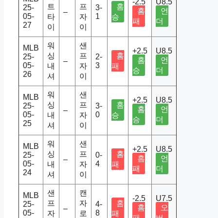
-2.5
U8.5
트
프
홈
25-
3-
홈
언
–
05-
1
타
자
승
패
더
27
이
이
워
샌
MLB
+2.5
U8.5
싱
프
홈
25-
2-
홈
언
–
05-
3
내
자
패
승
더
26
셔
이
워
샌
MLB
+2.5
U8.5
싱
프
홈
25-
3-
홈
언
–
05-
0
내
자
승
승
더
25
셔
이
워
샌
MLB
+2.5
U8.5
싱
프
홈
25-
0-
홈
언
–
05-
4
내
자
패
패
더
24
셔
이
샌
캔
MLB
-2.5
U7.5
프
자
홈
25-
4-
홈
오
–
05-
8
자
로
패
패
버