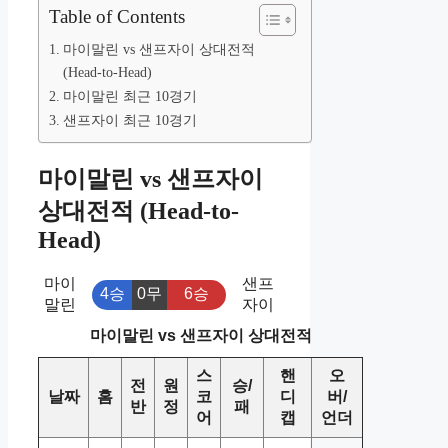
Table of Contents
마이말린 vs 샌프자이 상대전적
(Head-to-Head)
마이말린 최근 10경기
샌프자이 최근 10경기
마이말린 vs 샌프자이
상대전적 (Head-to-
Head)
마이
샌프
4승
0무
6승
말린
자이
마이말린 vs 샌프자이 상대전적
스
핸
오
전
원
승/
날짜
홈
코
디
버/
반
정
패
어
캡
언더