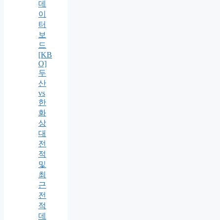
데
이
터
보
드
[KB
O]
두
산
vs
한
화
상
대
전
적
및
최
근
전
적
데