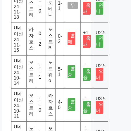
1
이션
스
로
1-
홈
언
무
–
24-
1
트
베
0
패
더
11-
리
니
18
U네
카
오
+1
U2.5
0
이션
자
스
홈
0-
홈
언
–
24-
2
흐
트
패
2
패
더
11-
스
리
15
U네
오
노
-1
U2.5
1
이션
스
르
홈
5-
홈
오
–
24-
1
트
웨
승
1
승
버
10-
리
이
14
U네
오
카
-1
U3.5
1
이션
스
자
홈
4-
홈
오
–
24-
0
트
흐
승
0
승
버
10-
리
스
11
U네
노
오
-1