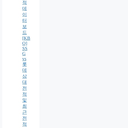
적
데
이
터
보
드
[KB
O]
SS
G
vs
롯
데
상
대
전
적
및
최
근
전
적