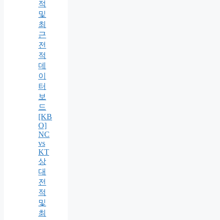
적
및
최
근
전
적
데
이
터
보
드
[KB
O]
NC
vs
KT
상
대
전
적
및
최