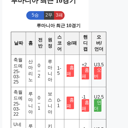
루마니아 최근 10경기
5승
2무
3패
루마니아 최근 10경기
스
핸
오
전
원
날짜
홈
코
승/패
디
버/
반
정
어
캡
언더
축월
산
루
+2
U3.5
0
드예
마
마
홈
1-
홈
오
–
25-
5
리
니
패
2
패
버
03-
노
아
25
축월
루
보
-1
U2.5
0
드예
마
스
홈
0-
홈
언
–
25-
1
니
니
패
1
패
더
03-
아
아
22
U네
루
키