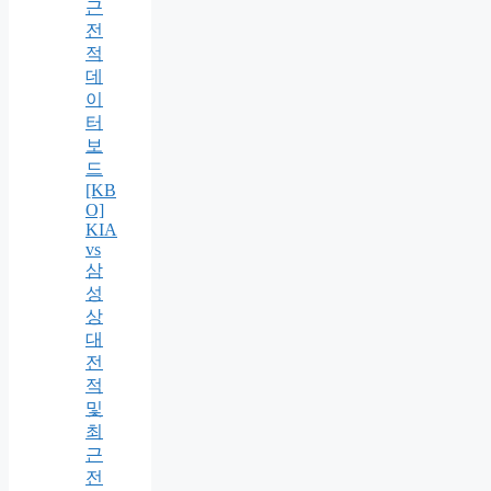
근
전
적
데
이
터
보
드
[KB
O]
KIA
vs
삼
성
상
대
전
적
및
최
근
전