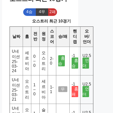
4승
4무
2패
오스트리 최근 10경기
스
핸
오
전
원
날짜
홈
코
승/패
디
버/
반
정
어
캡
언더
U네
세
오
-1
U2.5
0
이션
르
스
홈
2-
홈
언
–
25-
0
비
트
승
0
승
더
03-
아
리
24
U네
오
세
-1
U2.5
1
이션
스
르
1-
홈
언
무
–
25-
1
트
비
0
패
더
03-
리
아
21
U네
오
슬
-1
U2.5