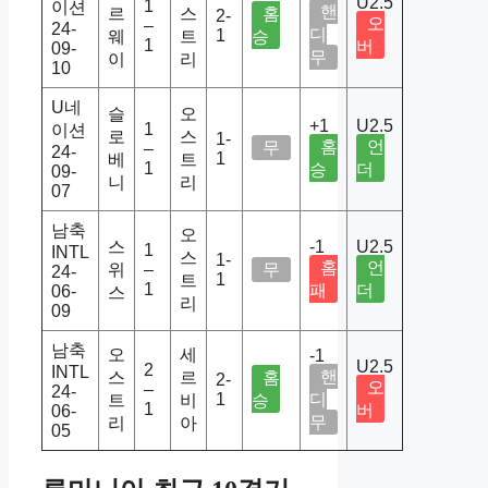
U2.5
1
이션
핸
르
스
홈
2-
오
–
24-
디
1
웨
트
승
1
버
09-
무
이
리
10
U네
슬
오
+1
U2.5
1
이션
로
스
1-
홈
언
무
–
24-
1
베
트
1
승
더
09-
니
리
07
남축
오
스
-1
U2.5
1
INTL
스
1-
홈
언
위
–
무
24-
1
트
1
패
더
06-
스
리
09
남축
오
세
-1
U2.5
2
INTL
핸
스
르
홈
2-
오
–
24-
1
디
트
비
승
1
버
06-
무
리
아
05