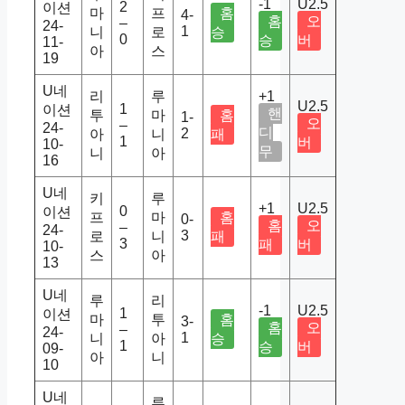
-1
U2.5
2
이션
마
프
홈
4-
홈
오
–
24-
1
니
로
승
0
승
버
11-
아
스
19
U네
리
루
+1
U2.5
1
이션
핸
투
마
홈
1-
오
–
24-
디
2
아
니
패
1
버
10-
무
니
아
16
U네
키
루
+1
U2.5
0
이션
프
마
홈
0-
홈
오
–
24-
3
로
니
패
3
패
버
10-
스
아
13
U네
루
리
-1
U2.5
1
이션
마
투
홈
3-
홈
오
–
24-
1
니
아
승
1
승
버
09-
아
니
10
U네
루