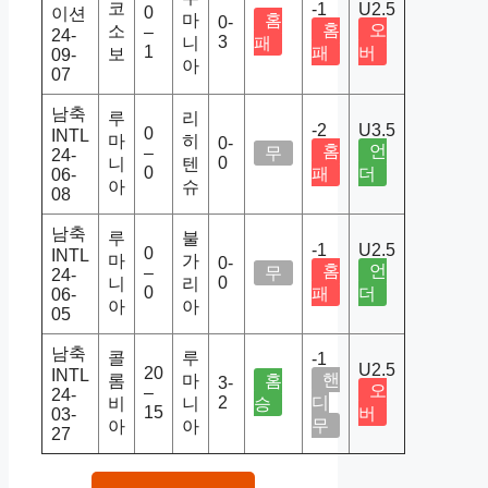
코
-1
U2.5
0
이션
마
홈
0-
홈
오
소
–
24-
3
니
패
1
패
버
보
09-
아
07
남축
루
리
-2
U3.5
0
INTL
마
히
0-
홈
언
–
무
24-
0
니
텐
0
패
더
06-
아
슈
08
남축
루
불
-1
U2.5
0
INTL
마
가
0-
홈
언
–
무
24-
0
니
리
0
패
더
06-
아
아
05
남축
콜
루
-1
U2.5
20
INTL
핸
롬
마
홈
3-
오
–
24-
2
디
비
니
승
15
버
03-
무
아
아
27