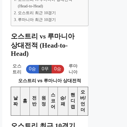
(Head-to-Head)
오스트리 최근 10경기
루마니아 최근 10경기
오스트리 vs 루마니아
상대전적 (Head-to-
Head)
오스
루마
0승
0무
0승
트리
니아
오스트리 vs 루마니아 상대전적
오
스
핸
날
전
원
승/
버/
홈
코
디
짜
반
정
패
언
어
캡
더
오스트리 최근 10경기