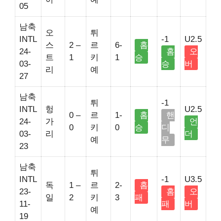
05
남축
오
튀
INTL
-1
U2.5
스
2 –
르
6-
홈
24-
홈
오
트
1
키
1
승
03-
승
버
리
예
27
남축
튀
-1
INTL
헝
U2.5
0 –
르
1-
홈
핸
24-
가
언
0
키
0
승
디
03-
리
더
예
무
23
남축
튀
INTL
-1
U3.5
독
1 –
르
2-
홈
23-
홈
오
일
2
키
3
패
11-
패
버
예
19