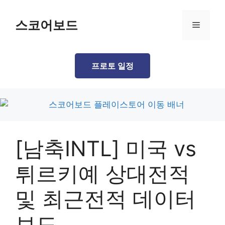
Skip
to
스코어보드
Menu
content
프로토 일정
[남축INTL] 미국 vs
튀르키예 상대전적
및 최근전적 데이터
보드