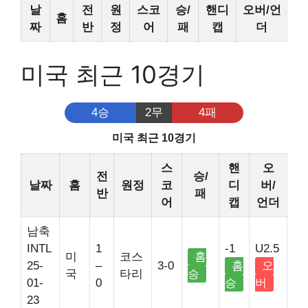
날
전
원
스코
승/
핸디
오버/언
홈
짜
반
정
어
패
캡
더
미국 최근 10경기
4승
2무
4패
미국 최근 10경기
스
핸
오
전
승/
날짜
홈
원정
코
디
버/
반
패
어
캡
언더
남축
INTL
1
-1
U2.5
미
코스
홈
25-
–
3-0
홈
오
국
타리
승
01-
0
승
버
23