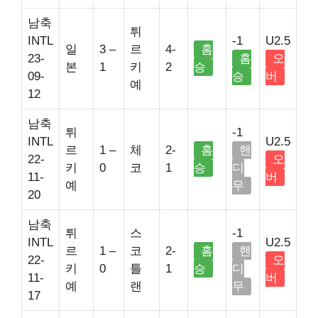
남축
튀
INTL
-1
U2.5
일
3 –
르
4-
홈
23-
홈
오
본
1
키
2
승
09-
승
버
예
12
남축
튀
-1
INTL
U2.5
르
1 –
체
2-
홈
핸
22-
오
키
0
코
1
승
디
11-
버
예
무
20
남축
튀
스
-1
INTL
U2.5
르
1 –
코
2-
홈
핸
22-
오
키
0
틀
1
승
디
11-
버
예
랜
무
17