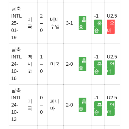
남축
INTL
2
-1
U2.5
미
베네
홈
25-
–
3-1
홈
오
국
수엘
승
01-
0
승
버
19
남축
INTL
멕
1
-1
U2.5
홈
24-
시
–
미국
2-0
홈
언
승
10-
코
0
승
더
16
남축
INTL
0
-1
U2.5
미
파나
홈
24-
–
2-0
홈
언
국
마
승
10-
0
승
더
13