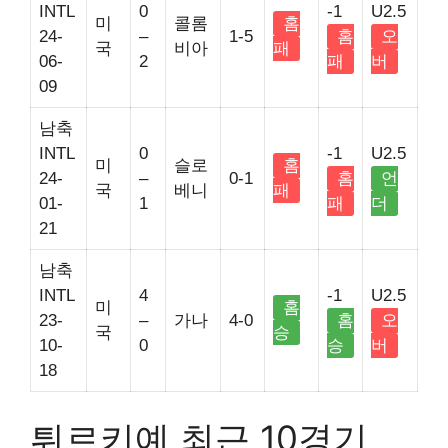
INTL
0
-1
U2.5
미
콜롬
홈
24-
–
1-5
홈
오
국
비아
패
06-
2
패
버
09
남축
INTL
0
-1
U2.5
미
슬로
홈
24-
–
0-1
홈
언
국
베니
패
01-
1
패
더
21
남축
INTL
4
-1
U2.5
미
홈
23-
–
가나
4-0
홈
오
국
승
10-
0
승
버
18
튀르키예 최근 10경기