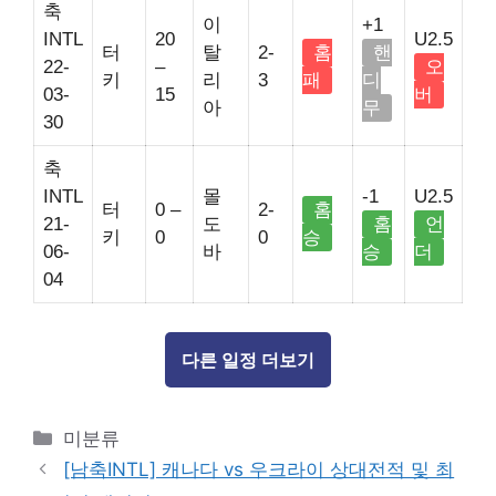
축
이
+1
INTL
20
U2.5
터
탈
2-
홈
핸
22-
–
오
키
리
3
패
디
03-
15
버
아
무
30
축
INTL
몰
-1
U2.5
터
0 –
2-
홈
21-
도
홈
언
키
0
0
승
06-
바
승
더
04
다른 일정 더보기
Categories
미분류
[남축INTL] 캐나다 vs 우크라이 상대전적 및 최