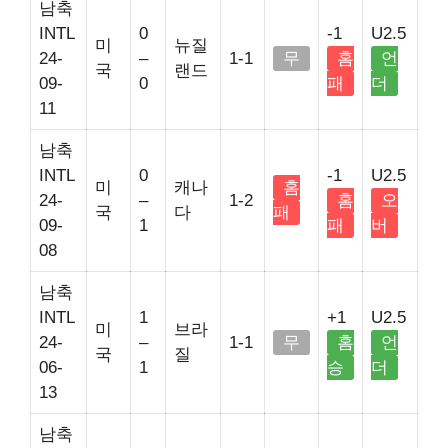
남축
INTL
0
-1
U2.5
미
뉴질
24-
–
1-1
무
홈
언
국
랜드
09-
0
패
더
11
남축
INTL
0
-1
U2.5
미
캐나
홈
24-
–
1-2
홈
오
국
다
패
09-
1
패
버
08
남축
INTL
1
+1
U2.5
미
브라
24-
–
1-1
무
홈
언
국
질
06-
1
승
더
13
남축