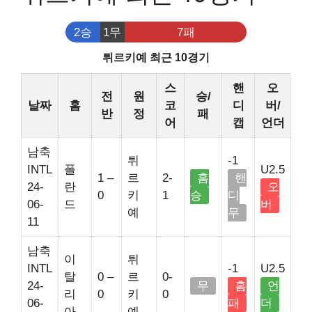
2승
1무
7패
튀르키예 최근 10경기
스
핸
오
전
원
승/
날짜
홈
코
디
버/
반
정
패
어
캡
언더
남축
튀
-1
INTL
폴
U2.5
1 –
르
2-
홈
핸
24-
란
오
0
키
1
승
디
06-
드
버
예
무
11
남축
이
튀
INTL
-1
U2.5
탈
0 –
르
0-
24-
무
홈
언
리
0
키
0
06-
패
더
아
예