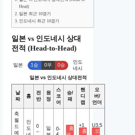
Head)
일본 최근 10경기
인도네시 최근 10경기
일본 vs 인도네시 상대
전적 (Head-to-Head)
인도
일본
1승
0무
0승
네시
일본 vs 인도네시 상대전적
스
핸
오
날
전
원
승/
홈
코
디
버/
짜
반
정
패
어
캡
언더
축
월
인
+1
U3.5
0
드
도
일
홈
0-
홈
오
–
예
4
네
본
패