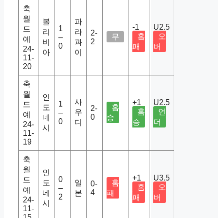
축
월
볼
파
-1
U2.5
1
드
리
라
2-
홈
오
무
–
예
2
비
과
0
패
버
24-
아
이
11-
20
축
월
인
사
+1
U2.5
1
드
도
홈
2-
홈
언
우
–
예
0
네
승
0
승
더
디
24-
시
11-
19
축
월
인
+1
U3.5
0
드
도
일
홈
0-
홈
오
–
예
4
네
본
패
2
패
버
24-
시
11-
15