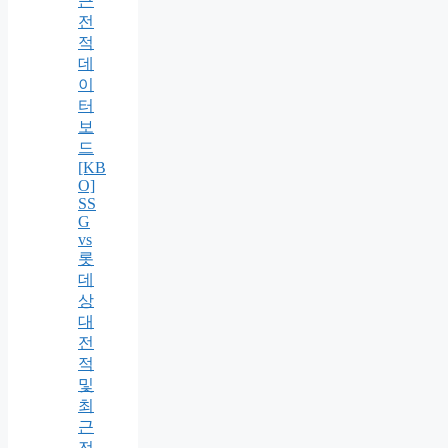
근
전
적
데
이
터
보
드
[KB
O]
SS
G
vs
롯
데
상
대
전
적
및
최
근
전