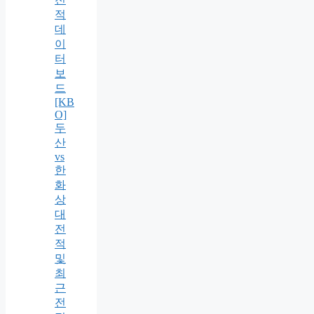
적
데
이
터
보
드
[KB
O]
두
산
vs
한
화
상
대
전
적
및
최
근
전