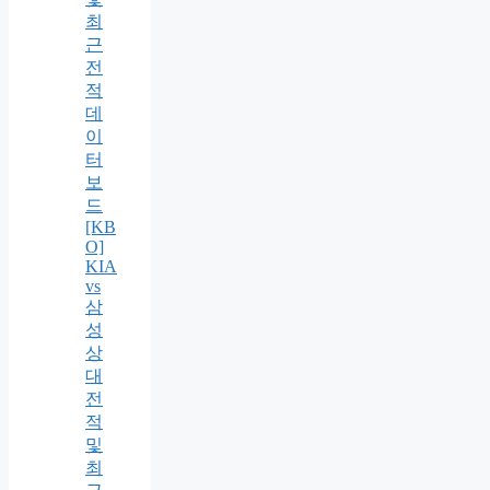
최
근
전
적
데
이
터
보
드
[KB
O]
KIA
vs
삼
성
상
대
전
적
및
최