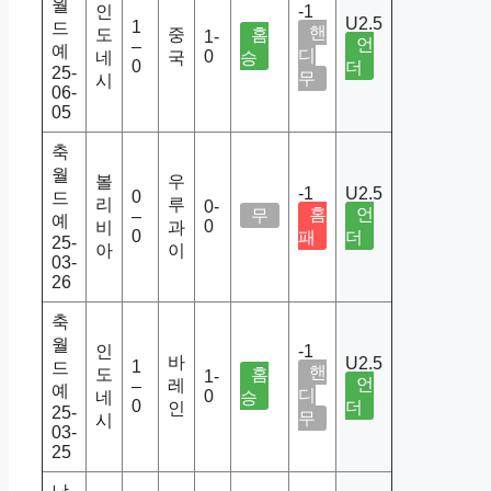
월
인
-1
U2.5
1
드
핸
도
중
홈
1-
언
–
예
디
0
네
국
승
0
더
25-
무
시
06-
05
축
월
볼
우
-1
U2.5
0
드
리
루
0-
홈
언
무
–
예
0
비
과
0
패
더
25-
아
이
03-
26
축
월
인
-1
바
U2.5
1
드
핸
도
홈
1-
언
레
–
예
디
0
네
승
0
더
인
25-
무
시
03-
25