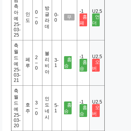
남
축
방
-1
U2.5
0
아
인
글
0-
홈
언
무
–
예
0
도
라
0
패
더
25-
데
03-
25
축
월
볼
-1
U2.5
2
드
페
리
홈
3-
홈
오
–
예
1
루
비
승
0
승
버
25-
아
03-
21
축
월
인
-1
U2.5
3
드
호
도
홈
5-
홈
오
–
예
1
주
네
승
0
승
버
25-
시
03-
20