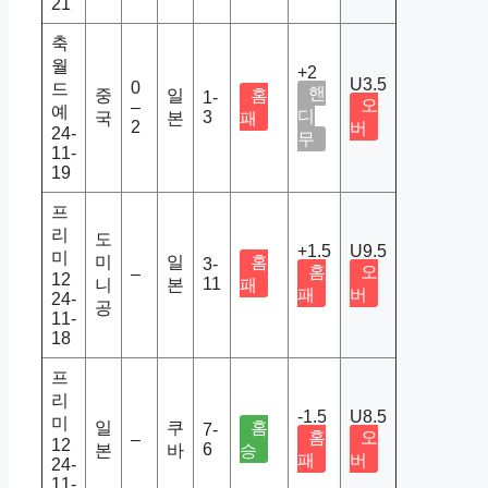
21
축
월
+2
U3.5
0
드
핸
중
일
홈
1-
오
–
예
디
3
국
본
패
2
버
24-
무
11-
19
프
리
도
+1.5
U9.5
미
미
일
홈
3-
홈
오
–
12
11
니
본
패
패
버
24-
공
11-
18
프
리
-1.5
U8.5
미
일
쿠
홈
7-
홈
오
–
12
6
본
바
승
패
버
24-
11-