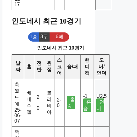
17
인도네시 최근 10경기
1승
3무
6패
인도네시 최근 10경기
스
핸
오
날
전
원
홈
코
승/패
디
버/
짜
반
정
어
캡
언더
축
월
베
볼
-1
U2.5
2
드
네
리
홈
2-
홈
언
–
예
0
수
비
승
0
승
더
25-
엘
아
06-
07
축