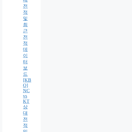
전
적
및
최
근
전
적
데
이
터
보
드
[KB
O]
NC
vs
KT
상
대
전
적
및