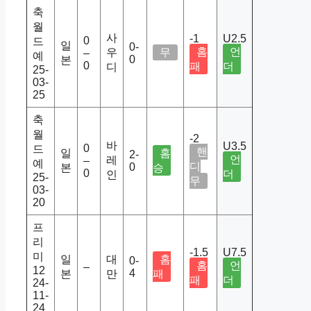
축
월
사
-1
U2.5
0
드
일
0-
홈
언
우
무
–
예
0
본
0
패
더
디
25-
03-
25
축
월
-2
바
U3.5
0
드
핸
일
홈
2-
언
레
–
예
디
0
본
승
0
더
인
25-
무
03-
20
프
리
-1.5
U7.5
미
일
대
홈
0-
홈
언
–
12
4
본
만
패
패
더
24-
11-
24