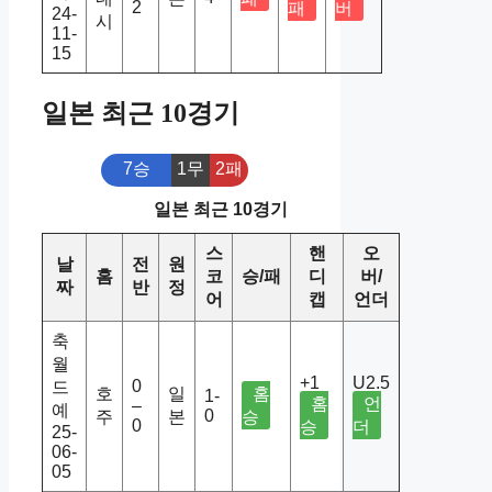
2
패
버
24-
시
11-
15
일본 최근 10경기
7승
1무
2패
일본 최근 10경기
스
핸
오
날
전
원
홈
코
승/패
디
버/
짜
반
정
어
캡
언더
축
월
+1
U2.5
0
드
호
일
홈
1-
홈
언
–
예
0
주
본
승
0
승
더
25-
06-
05