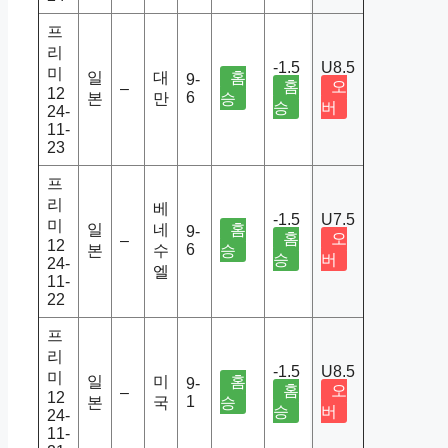
프
리
-1.5
U8.5
미
일
대
홈
9-
홈
오
–
12
6
본
만
승
승
버
24-
11-
23
프
리
베
-1.5
U7.5
미
일
네
홈
9-
홈
오
–
12
6
본
수
승
승
버
24-
엘
11-
22
프
리
-1.5
U8.5
미
일
미
홈
9-
홈
오
–
12
1
본
국
승
승
버
24-
11-