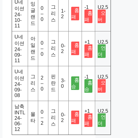
U네
잉
그
-1
U2.5
0
이션
글
홈
1-
홈
오
리
–
24-
2
랜
패
0
패
버
스
10-
드
11
U네
아
그
+1
U2.5
0
이션
일
홈
0-
홈
언
리
–
24-
2
랜
패
0
패
더
스
09-
드
11
U네
그
핀
-1
U2.5
2
이션
홈
3-
홈
오
리
란
–
24-
0
승
0
승
버
스
드
09-
08
남축
그
+1
U2.5
0
INTL
몰
홈
0-
홈
언
–
리
24-
2
타
패
2
패
더
06-
스
12