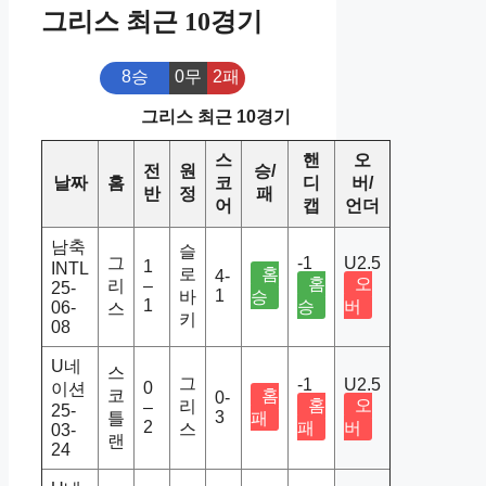
그리스 최근 10경기
8승
0무
2패
그리스 최근 10경기
스
핸
오
전
원
승/
날짜
홈
코
디
버/
반
정
패
어
캡
언더
남축
슬
그
-1
U2.5
1
INTL
로
홈
4-
홈
오
리
–
25-
1
바
승
1
승
버
06-
스
키
08
U네
스
그
-1
U2.5
0
이션
코
홈
0-
홈
오
리
–
25-
3
틀
패
2
패
버
스
03-
랜
24