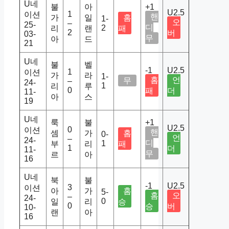
U네
불
아
+1
U2.5
1
이션
핸
가
일
홈
1-
오
–
25-
디
2
리
랜
패
2
버
03-
무
아
드
21
U네
불
벨
-1
U2.5
1
이션
가
라
1-
홈
언
무
–
24-
1
리
루
0
패
더
11-
아
스
19
U네
룩
불
+1
U2.5
0
이션
핸
셈
가
홈
0-
언
–
24-
디
1
부
리
패
1
더
11-
무
르
아
16
U네
북
불
-1
U2.5
3
이션
아
가
홈
5-
홈
오
–
24-
0
일
리
승
0
승
버
10-
랜
아
16