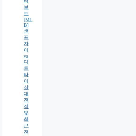
터
보
드
[ML
B]
샌
프
자
이
vs
디
트
타
이
상
대
전
적
및
최
근
전