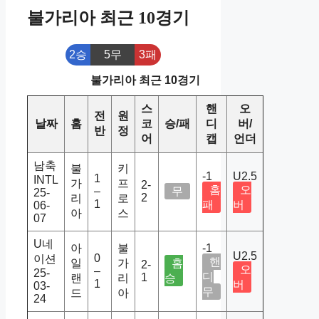
불가리아 최근 10경기
2승
5무
3패
불가리아 최근 10경기
스
핸
오
전
원
날짜
홈
코
승/패
디
버/
반
정
어
캡
언더
남축
불
키
-1
U2.5
1
INTL
가
프
2-
홈
오
–
무
25-
2
리
로
1
패
버
06-
아
스
07
U네
아
불
-1
U2.5
0
이션
핸
일
가
홈
2-
오
–
25-
디
1
랜
리
승
1
버
03-
무
드
아
24