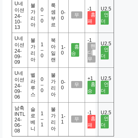
U네
불
룩
-1
U2.5
0
이션
가
셈
0-
홈
언
무
–
24-
0
리
부
0
패
더
10-
아
르
13
U네
불
북
-1
U2.5
1
이션
핸
가
아
홈
1-
언
–
24-
디
0
리
일
승
0
더
09-
무
아
랜
09
U네
벨
불
+1
U2.5
0
이션
라
가
0-
홈
언
무
–
24-
0
루
리
0
승
더
09-
스
아
06
남축
슬
불
-1
U2.5
1
INTL
로
가
1-
홈
언
–
무
24-
1
베
리
1
패
더
06-
니
아
08