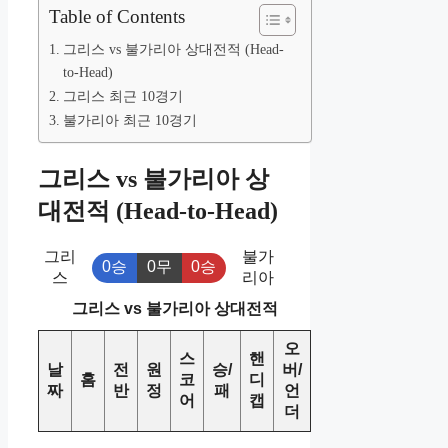
Table of Contents
그리스 vs 불가리아 상대전적 (Head-
to-Head)
그리스 최근 10경기
불가리아 최근 10경기
그리스 vs 불가리아 상
대전적 (Head-to-Head)
그리
불가
0승
0무
0승
스
리아
그리스 vs 불가리아 상대전적
오
스
핸
날
전
원
승/
버/
홈
코
디
짜
반
정
패
언
어
캡
더