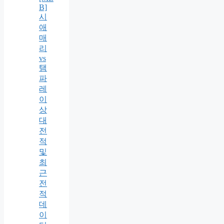
B]
시
애
매
리
vs
탬
파
레
이
상
대
전
적
및
최
근
전
적
데
이