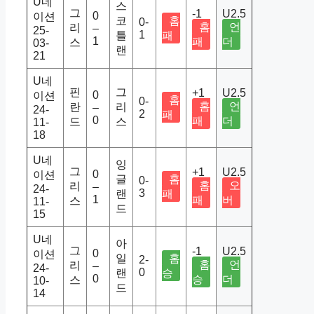
U네
스
그
-1
U2.5
0
이션
코
홈
0-
홈
언
리
–
25-
1
틀
패
1
패
더
스
03-
랜
21
U네
핀
그
+1
U2.5
0
이션
홈
0-
홈
언
란
리
–
24-
2
패
0
패
더
드
스
11-
18
U네
잉
그
+1
U2.5
0
이션
글
홈
0-
홈
오
리
–
24-
3
랜
패
1
패
버
스
11-
드
15
U네
아
그
-1
U2.5
0
이션
일
홈
2-
홈
언
리
–
24-
0
랜
승
0
승
더
스
10-
드
14