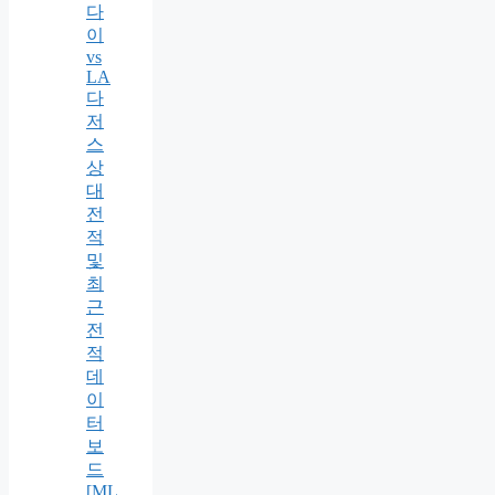
다
이
vs
LA
다
저
스
상
대
전
적
및
최
근
전
적
데
이
터
보
드
[ML