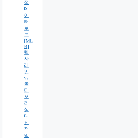
적
데
이
터
보
드
[ML
B]
텍
사
레
인
vs
볼
티
오
리
상
대
전
적
및