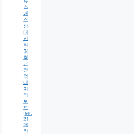
휴
스
애
스
상
대
전
적
및
최
근
전
적
데
이
터
보
드
[ML
B]
애
리