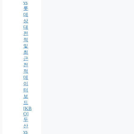
vs
롯
데
상
대
전
적
및
최
근
전
적
데
이
터
보
드
[KB
O]
두
산
vs