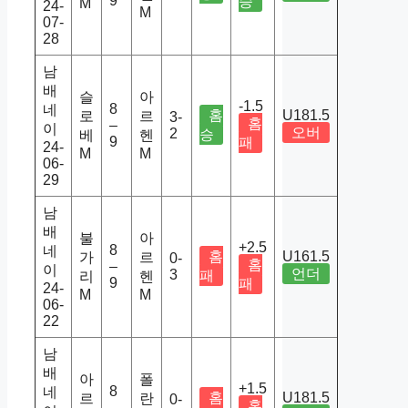
9
승
M
24-
M
07-
28
남
배
슬
아
-1.5
8
네
홈
U181.5
로
르
3-
홈
–
이
오버
2
승
베
헨
9
패
24-
M
M
06-
29
남
배
불
아
+2.5
8
네
홈
U161.5
가
르
0-
홈
–
이
언더
3
패
리
헨
9
패
24-
M
M
06-
22
남
배
아
폴
+1.5
8
네
홈
U181.5
르
란
0-
홈
–