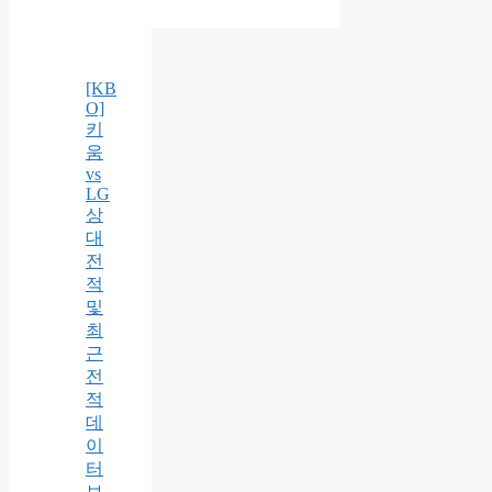
[KB
O]
키
움
vs
LG
상
대
전
적
및
최
근
전
적
데
이
터
보