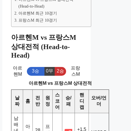
(Head-to-Head)
아르헨M 최근 10경기
프랑스M 최근 10경기
아르헨M vs 프랑스M
상대전적 (Head-to-
Head)
아르
프랑
3승
0무
2승
헨M
스M
아르헨M vs 프랑스M 상대전적
스
핸
날
전
원
승/
오버/언
홈
코
디
짜
반
정
패
더
어
캡
남
배
아
프
+1.5
28
네