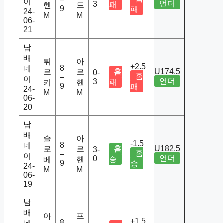
이
언더
3
패
헨
드
9
패
24-
M
M
06-
21
남
배
튀
아
+2.5
8
네
홈
U174.5
르
르
0-
홈
–
이
언더
3
패
키
헨
9
패
24-
M
M
06-
20
남
배
슬
아
-1.5
8
네
홈
U182.5
로
르
3-
홈
–
이
언더
0
승
베
헨
9
승
24-
M
M
06-
19
남
배
아
프
+1.5
8
네