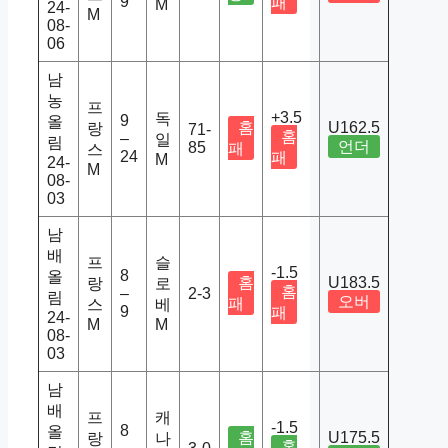
9
패
M
24-
M
08-
06
남
농
프
+3.5
독
9
올
홈
U162.5
랑
71-
홈
–
일
림
언더
85
패
스
24
패
M
24-
M
08-
03
남
배
프
슬
-1.5
8
올
홈
U183.5
랑
로
홈
–
2-3
림
오버
패
스
베
9
패
24-
M
M
08-
03
남
배
프
캐
-1.5
8
올
홈
U175.5
랑
나
홈