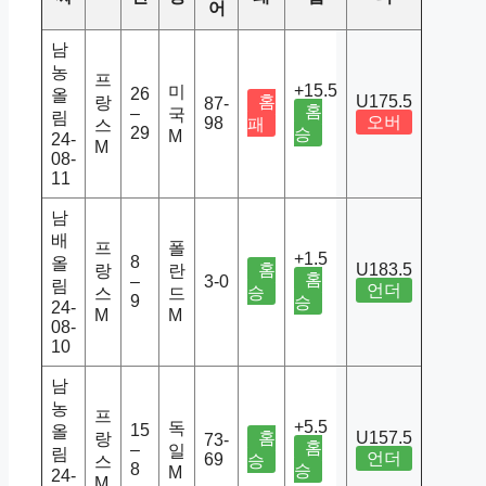
어
남
농
프
+15.5
미
26
올
홈
U175.5
랑
87-
홈
–
국
림
오버
98
패
스
29
승
M
24-
M
08-
11
남
배
프
폴
+1.5
8
올
홈
U183.5
랑
란
홈
–
3-0
림
언더
승
스
드
9
승
24-
M
M
08-
10
남
농
프
+5.5
독
15
올
홈
U157.5
랑
73-
홈
–
일
림
언더
69
승
스
8
승
M
24-
M