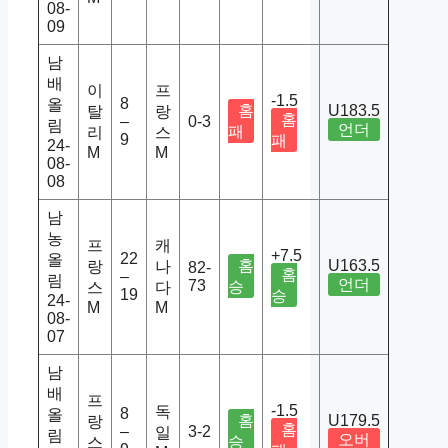
08-
09
남
배
이
프
-1.5
8
올
홈
U183.5
탈
랑
홈
–
0-3
림
언더
패
리
스
9
패
24-
M
M
08-
08
남
농
프
캐
+7.5
22
올
홈
U163.5
랑
나
82-
홈
–
림
언더
73
승
스
다
19
승
24-
M
M
08-
07
남
배
프
-1.5
독
8
올
홈
U179.5
랑
홈
–
3-2
일
림
오버
승
스