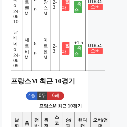
홈
U183.5
르
랑
2-
홈
–
이
오버
3
패
헨
스
9
승
24-
M
M
06-
10
남
배
세
아
+1.5
8
네
홈
U185.5
르
르
2-
홈
–
이
오버
3
패
비
헨
9
승
24-
M
M
06-
09
프랑스M 최근 10경기
4승
0무
6패
프랑스M 최근 10경기
스
날
전
원
승/
핸디
오버/언
홈
코
짜
반
정
패
캡
더