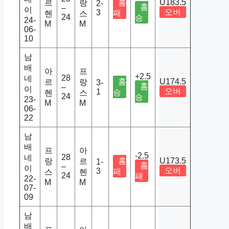
홈
U183.5
르
랑
2-
홈
–
이
오버
3
패
헨
스
24
승
24-
M
M
06-
10
남
배
아
프
+2.5
28
네
홈
U174.5
르
랑
3-
홈
–
이
오버
1
승
헨
스
24
승
23-
M
M
06-
22
남
배
프
아
-2.5
28
네
홈
U173.5
랑
르
1-
홈
–
이
오버
3
패
스
헨
24
패
22-
M
M
07-
09
남
배