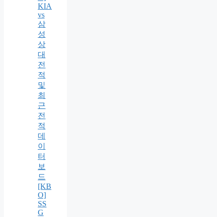
KIA
vs
삼
성
상
대
전
적
및
최
근
전
적
데
이
터
보
드
[KB
O]
SS
G