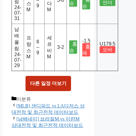
–
3-0
림
언더
승
스
다
9
승
24-
M
M
07-
31
남
배
프
세
-1.5
8
올
홈
U179.5
랑
르
홈
–
3-2
림
오버
승
스
비
9
패
24-
M
M
07-
29
다른 일정 더보기
Categories
미분류
[MLB] 샌디파드 vs LA다저스 상
대전적 및 최근전적 데이터보드
[남배네이] 브라질M vs 이란M
상대전적 및 최근전적 데이터보드