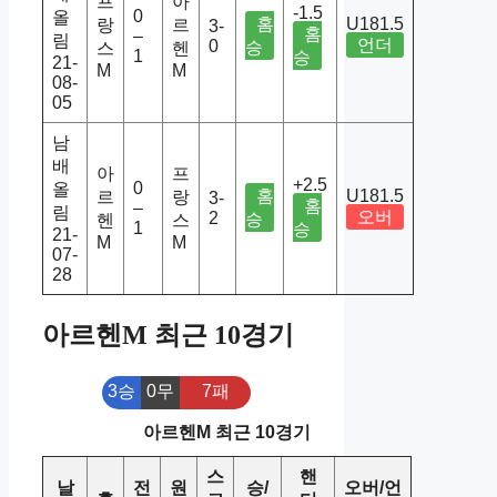
프
아
-1.5
0
올
홈
U181.5
랑
르
3-
홈
–
림
언더
0
승
스
헨
1
승
21-
M
M
08-
05
남
배
아
프
+2.5
0
올
홈
U181.5
르
랑
3-
홈
–
림
오버
2
승
헨
스
1
승
21-
M
M
07-
28
아르헨M 최근 10경기
3승
0무
7패
아르헨M 최근 10경기
스
핸
날
전
원
승/
오버/언