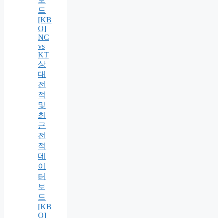
드
[KB
O]
NC
vs
KT
상
대
전
적
및
최
근
전
적
데
이
터
보
드
[KB
O]