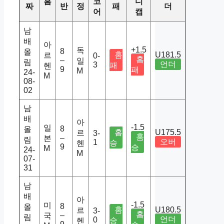
홈
코
디
짜
반
정
패
더
어
캡
남
배
아
+1.5
독
8
올
홈
U181.5
르
0-
홈
–
일
림
언더
3
패
헨
9
패
M
24-
M
08-
02
남
배
아
-1.5
일
8
올
홈
U175.5
르
3-
홈
–
본
림
오버
1
승
헨
9
승
M
24-
M
07-
31
남
배
아
-1.5
미
8
올
홈
U180.5
르
3-
홈
–
국
림
언더
0
승
헨