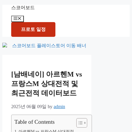
Skip
스코어보드
to
content
Menu
프로토 일정
[남배네이] 아르헨M vs
프랑스M 상대전적 및
최근전적 데이터보드
2025년 06월 09일
by
admin
Table of Contents
아르헨M vs 프랑스M 상대전적