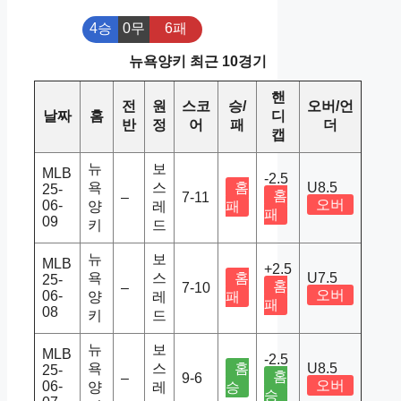
4승
0무
6패
뉴욕양키 최근 10경기
핸
전
원
스코
승/
오버/언
날짜
홈
디
반
정
어
패
더
캡
뉴
보
MLB
-2.5
욕
스
홈
U8.5
25-
홈
–
7-11
오버
06-
양
레
패
패
09
키
드
뉴
보
MLB
+2.5
욕
스
홈
U7.5
25-
홈
–
7-10
오버
06-
양
레
패
패
08
키
드
뉴
보
MLB
-2.5
욕
스
홈
U8.5
25-
홈
–
9-6
오버
06-
양
레
승
승