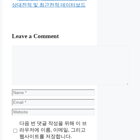
상대전적 및 최근전적 데이터보드
Leave a Comment
Comment
Name
Email
Website
다음 번 댓글 작성을 위해 이 브
라우저에 이름, 이메일, 그리고
웹사이트를 저장합니다.