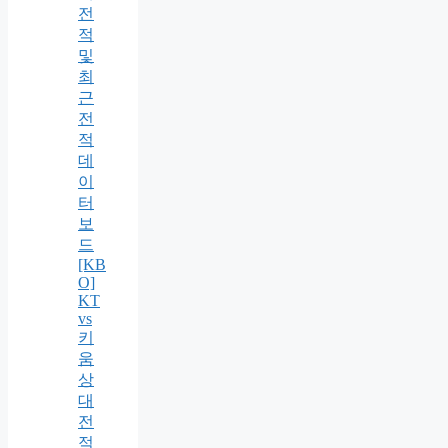
전
적
및
최
근
전
적
데
이
터
보
드
[KB
O]
KT
vs
키
움
상
대
전
적