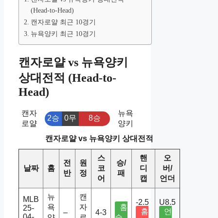
(Head-to-Head)
캔자로얄 최근 10경기
뉴욕양키 최근 10경기
캔자로얄 vs 뉴욕양키
상대전적 (Head-to-
Head)
캔자
뉴욕
2승
0무
8승
로얄
양키
캔자로얄 vs 뉴욕양키 상대전적
스
핸
오
전
원
승/
날짜
홈
코
디
버/
반
정
패
어
캡
언더
뉴
캔
MLB
-2.5
U8.5
욕
자
홈
25-
홈
언
–
4-3
04-
양
로
승