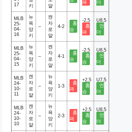
패
더
17
키
얄
뉴
캔
MLB
-2.5
U8.5
욕
자
홈
25-
홈
언
–
4-2
04-
양
로
승
패
더
16
키
얄
뉴
캔
MLB
-2.5
U8.5
욕
자
홈
25-
홈
언
–
4-1
04-
양
로
승
승
더
15
키
얄
캔
뉴
MLB
+2.5
U7.5
자
욕
홈
24-
홈
언
–
1-3
10-
로
양
패
승
더
11
얄
키
캔
뉴
MLB
+2.5
U8.5
자
욕
홈
24-
홈
언
–
2-3
10-
로
양
패
승
더
10
얄
키