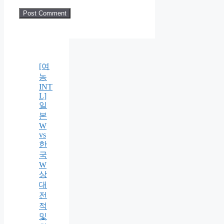
[여
농
INT
L]
일
본
W
vs
한
국
W
상
대
전
적
및