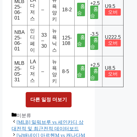
MLB
+2.5
다
욕
홈
U9.5
25-
홈
–
18-2
저
오버
06-
양
승
승
01
스
키
인
뉴
NBA
-3.5
33
디
욕
홈
U222.5
25-
125-
홈
–
오버
06-
108
페
닉
승
30
승
01
이
스
LA
뉴
MLB
+2.5
다
욕
홈
U8.5
25-
홈
–
8-5
저
오버
05-
양
승
승
31
스
키
다른 일정 더보기
Categories
미분류
[MLB] 밀워브루 vs 세인카디 상
대전적 및 최근전적 데이터보드
[남배네이] 아르헨M vs 캐나다M