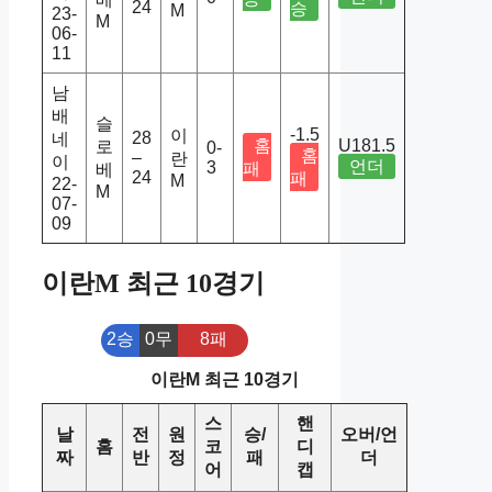
24
승
M
23-
M
06-
11
남
배
슬
-1.5
이
28
네
홈
U181.5
로
0-
홈
–
란
이
언더
3
패
베
24
패
M
22-
M
07-
09
이란M 최근 10경기
2승
0무
8패
이란M 최근 10경기
스
핸
날
전
원
승/
오버/언
홈
코
디
짜
반
정
패
더
어
캡