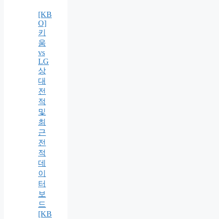
[KB
O]
키
움
vs
LG
상
대
전
적
및
최
근
전
적
데
이
터
보
드
[KB