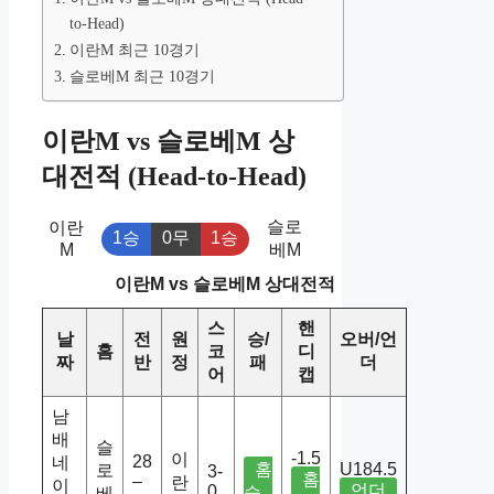
to-Head)
이란M 최근 10경기
슬로베M 최근 10경기
이란M vs 슬로베M 상
대전적 (Head-to-Head)
슬로
이란
1승
0무
1승
베M
M
이란M vs 슬로베M 상대전적
스
핸
날
전
원
승/
오버/언
홈
코
디
짜
반
정
패
더
어
캡
남
배
슬
-1.5
이
28
네
홈
U184.5
로
3-
홈
–
란
이
언더
0
승
베