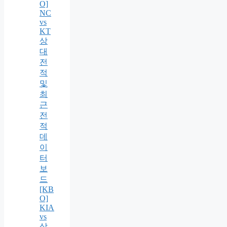
O]
NC
vs
KT
상
대
전
적
및
최
근
전
적
데
이
터
보
드
[KB
O]
KIA
vs
삼