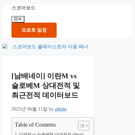
Skip
스코어보드
to
content
Menu
프로토 일정
[남배네이] 이란M vs
슬로베M 상대전적 및
최근전적 데이터보드
2025년 06월 11일
by
admin
Table of Contents
이란M vs 슬로베M 상대전적 (Head-