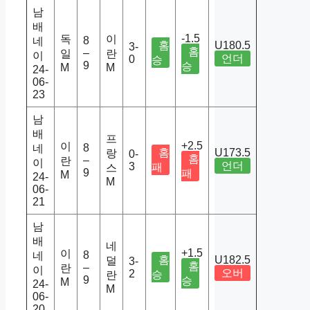
남
배
-1.5
독
이
8
네
홈
U180.5
3-
홈
–
일
란
이
언더
0
승
9
승
M
M
24-
06-
23
남
배
프
+2.5
이
8
네
홈
U173.5
랑
0-
홈
–
란
이
언더
3
패
스
9
패
M
24-
M
06-
21
남
배
네
+1.5
이
8
네
홈
U182.5
덜
3-
홈
–
란
이
오버
2
승
란
9
승
M
24-
M
06-
20