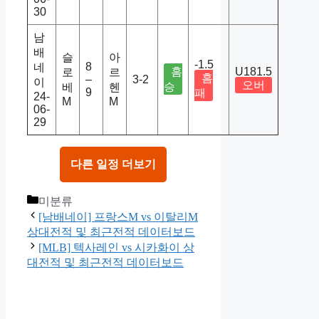
30
남
배
슬
아
-1.5
8
네
홈
U181.5
로
르
홈
–
3-2
이
오버
승
베
헨
9
패
24-
M
M
06-
29
다른 일정 더보기
Categories
미분류
[남배네이] 프랑스M vs 이탈리M
상대전적 및 최근전적 데이터보드
[MLB] 텍사레인 vs 시카화이 상
대전적 및 최근전적 데이터보드