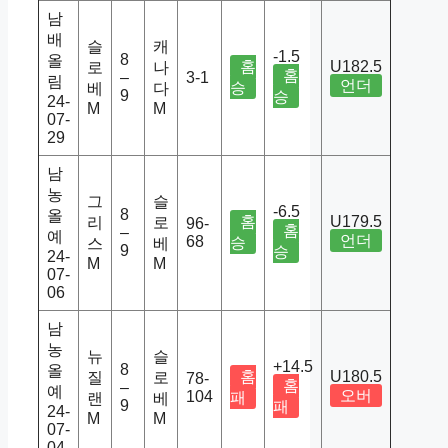
남
배
슬
캐
-1.5
8
올
홈
U182.5
로
나
홈
–
3-1
림
언더
승
베
다
9
승
24-
M
M
07-
29
남
농
그
슬
-6.5
8
올
홈
U179.5
리
로
96-
홈
–
예
언더
68
승
스
베
9
승
24-
M
M
07-
06
남
농
뉴
슬
+14.5
8
올
홈
U180.5
질
로
78-
홈
–
예
오버
104
패
랜
베
9
패
24-
M
M
07-
04