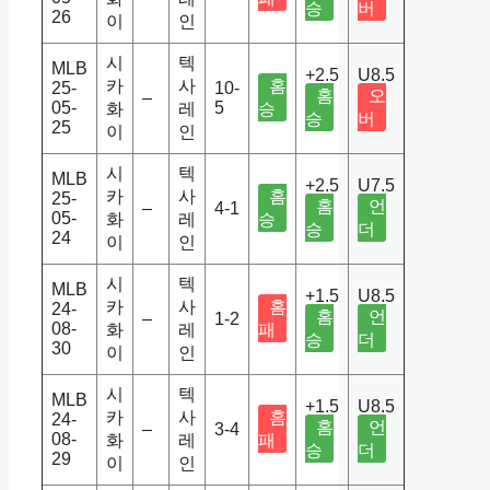
승
버
26
이
인
시
텍
MLB
+2.5
U8.5
카
사
홈
25-
10-
홈
오
–
05-
5
화
레
승
승
버
25
이
인
시
텍
MLB
+2.5
U7.5
카
사
홈
25-
홈
언
–
4-1
05-
화
레
승
승
더
24
이
인
시
텍
MLB
+1.5
U8.5
카
사
홈
24-
홈
언
–
1-2
08-
화
레
패
승
더
30
이
인
시
텍
MLB
+1.5
U8.5
카
사
홈
24-
홈
언
–
3-4
08-
화
레
패
승
더
29
이
인