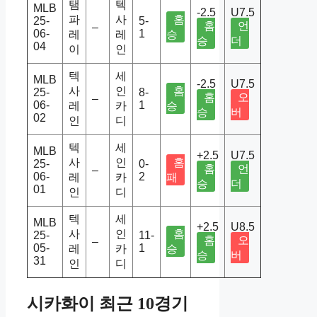
탬
텍
MLB
-2.5
U7.5
파
사
홈
25-
5-
홈
언
–
06-
1
레
레
승
승
더
04
이
인
텍
세
MLB
-2.5
U7.5
사
인
홈
25-
8-
홈
오
–
06-
1
레
카
승
승
버
02
인
디
텍
세
MLB
+2.5
U7.5
사
인
홈
25-
0-
홈
언
–
06-
2
레
카
패
승
더
01
인
디
텍
세
MLB
+2.5
U8.5
사
인
홈
25-
11-
홈
오
–
05-
1
레
카
승
승
버
31
인
디
시카화이 최근 10경기