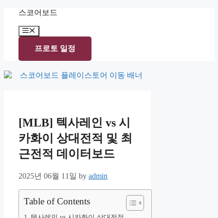
Skip
스코어보드
to
content
Menu
프로토 일정
[MLB] 텍사레인 vs 시
카화이 상대전적 및 최
근전적 데이터보드
2025년 06월 11일
by
admin
Table of Contents
텍사레인 vs 시카화이 상대전적