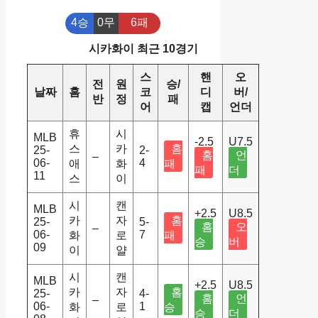
4승
0무
6패
시카화이 최근 10경기
스
핸
오
전
원
승/
날짜
홈
코
디
버/
반
정
패
어
캡
언더
휴
시
MLB
-2.5
U7.5
스
카
홈
25-
2-
홈
언
–
06-
4
애
화
패
패
더
11
스
이
시
캔
MLB
+2.5
U8.5
카
자
홈
25-
5-
홈
오
–
06-
7
화
로
패
승
버
09
이
얄
시
캔
MLB
+2.5
U8.5
카
자
홈
25-
4-
홈
언
–
06-
1
화
로
승
승
더