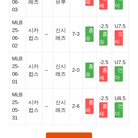
06-
레즈
브루
패
패
더
03
MLB
-2.5
U7.5
25-
시카
신시
홈
–
7-3
홈
오
06-
컵스
레즈
승
승
버
02
MLB
-2.5
U7.5
25-
시카
신시
홈
–
2-0
홈
언
06-
컵스
레즈
승
패
더
01
MLB
-2.5
U8.5
25-
시카
신시
홈
–
2-6
홈
언
05-
컵스
레즈
패
패
더
31