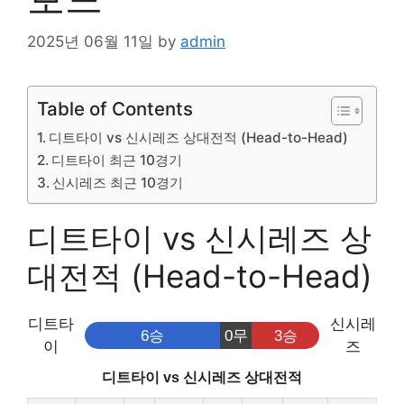
2025년 06월 11일
by
admin
Table of Contents
디트타이 vs 신시레즈 상대전적 (Head-to-Head)
디트타이 최근 10경기
신시레즈 최근 10경기
디트타이 vs 신시레즈 상
대전적 (Head-to-Head)
디트타
신시레
6승
0무
3승
이
즈
디트타이 vs 신시레즈 상대전적