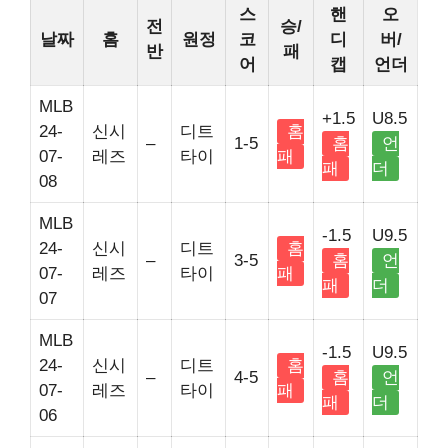
스
핸
오
전
승/
날짜
홈
원정
코
디
버/
반
패
어
캡
언더
MLB
+1.5
U8.5
24-
신시
디트
홈
–
1-5
홈
언
07-
레즈
타이
패
패
더
08
MLB
-1.5
U9.5
24-
신시
디트
홈
–
3-5
홈
언
07-
레즈
타이
패
패
더
07
MLB
-1.5
U9.5
24-
신시
디트
홈
–
4-5
홈
언
07-
레즈
타이
패
패
더
06