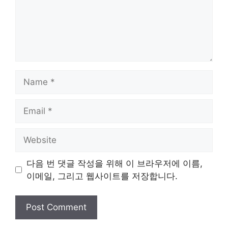
Name
Email
Website
다음 번 댓글 작성을 위해 이 브라우저에 이름,
이메일, 그리고 웹사이트를 저장합니다.