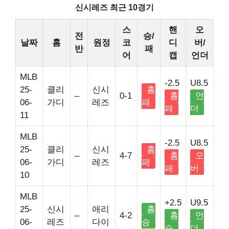
신시레즈 최근 10경기
스
핸
오
전
승/
날짜
홈
원정
코
디
버/
반
패
어
캡
언더
MLB
-2.5
U8.5
25-
클리
신시
홈
–
0-1
홈
언
06-
가디
레즈
패
패
더
11
MLB
-2.5
U8.5
25-
클리
신시
홈
–
4-7
홈
오
06-
가디
레즈
패
패
버
10
MLB
+2.5
U9.5
25-
신시
애리
홈
–
4-2
홈
언
06-
레즈
다이
승
승
더