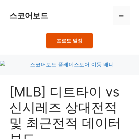
Skip
to
스코어보드
Menu
content
프로토 일정
[MLB] 디트타이 vs
신시레즈 상대전적
및 최근전적 데이터
보드