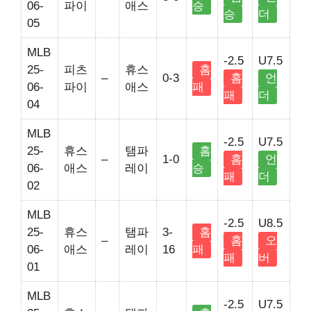
06-
파이
애스
승
승
더
05
MLB
-2.5
U7.5
25-
피츠
휴스
홈
–
0-3
홈
언
06-
파이
애스
패
패
더
04
MLB
-2.5
U7.5
25-
휴스
탬파
홈
–
1-0
홈
언
06-
애스
레이
승
패
더
02
MLB
-2.5
U8.5
25-
휴스
탬파
3-
홈
–
홈
오
06-
애스
레이
16
패
패
버
01
MLB
-2.5
U7.5