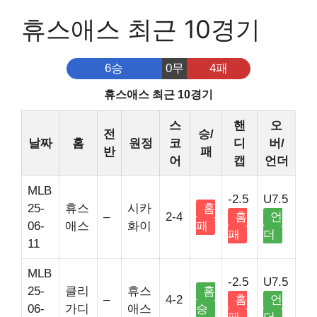
휴스애스 최근 10경기
6승
0무
4패
휴스애스 최근 10경기
스
핸
오
전
승/
날짜
홈
원정
코
디
버/
반
패
어
캡
언더
MLB
-2.5
U7.5
25-
휴스
시카
홈
–
2-4
홈
언
06-
애스
화이
패
패
더
11
MLB
-2.5
U7.5
25-
클리
휴스
홈
–
4-2
홈
언
06-
가디
애스
승