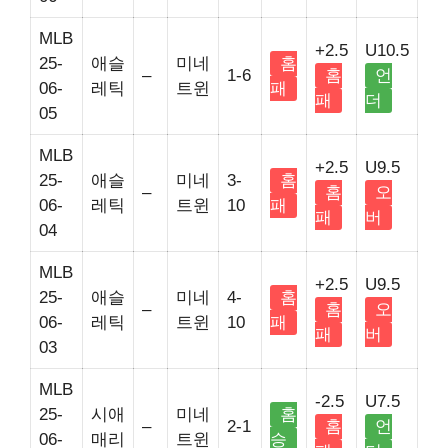
MLB
+2.5
U10.5
25-
애슬
미네
홈
–
1-6
홈
언
06-
레틱
트윈
패
패
더
05
MLB
+2.5
U9.5
25-
애슬
미네
3-
홈
–
홈
오
06-
레틱
트윈
10
패
패
버
04
MLB
+2.5
U9.5
25-
애슬
미네
4-
홈
–
홈
오
06-
레틱
트윈
10
패
패
버
03
MLB
-2.5
U7.5
25-
시애
미네
홈
–
2-1
홈
언
06-
매리
트윈
승