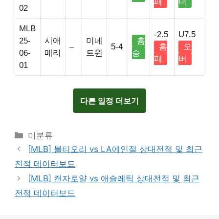
패
더
02
MLB
-2.5
U7.5
25-
시애
미네
홈
–
5-4
홈
오
06-
매리
트윈
승
패
버
01
다른 일정 더보기
Categories
미분류
[MLB] 볼티오리 vs LA에인절 상대전적 및 최근
전적 데이터보드
[MLB] 캔자로얄 vs 애슬레틱 상대전적 및 최근
전적 데이터보드