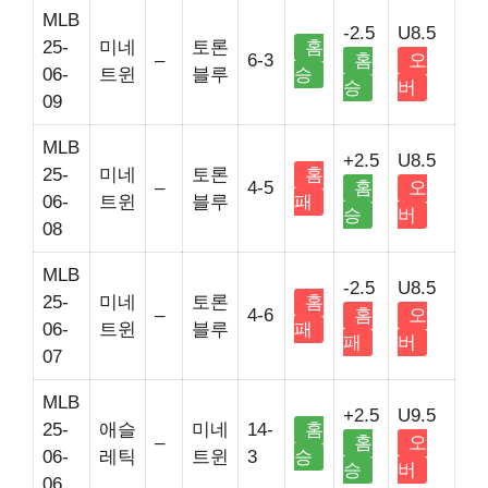
MLB
-2.5
U8.5
25-
미네
토론
홈
–
6-3
홈
오
06-
트윈
블루
승
승
버
09
MLB
+2.5
U8.5
25-
미네
토론
홈
–
4-5
홈
오
06-
트윈
블루
패
승
버
08
MLB
-2.5
U8.5
25-
미네
토론
홈
–
4-6
홈
오
06-
트윈
블루
패
패
버
07
MLB
+2.5
U9.5
25-
애슬
미네
14-
홈
–
홈
오
06-
레틱
트윈
3
승
승
버
06