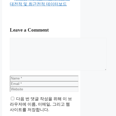
대전적 및 최근전적 데이터보드
Leave a Comment
Comment
Name
Email
Website
다음 번 댓글 작성을 위해 이 브
라우저에 이름, 이메일, 그리고 웹
사이트를 저장합니다.