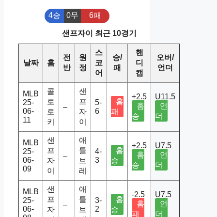
4승
0무
6패
샌프자이 최근 10경기
스
핸
전
원
승/
오버/
날짜
홈
코
디
반
정
패
언더
어
캡
콜
샌
MLB
+2.5
U11.5
로
프
홈
25-
5-
홈
언
–
06-
6
로
자
패
승
더
11
키
이
샌
애
MLB
+2.5
U7.5
프
틀
홈
25-
4-
홈
언
–
06-
3
자
브
승
승
더
09
이
레
샌
애
MLB
-2.5
U7.5
프
틀
홈
25-
3-
홈
언
–
06-
2
자
브
승
패
더