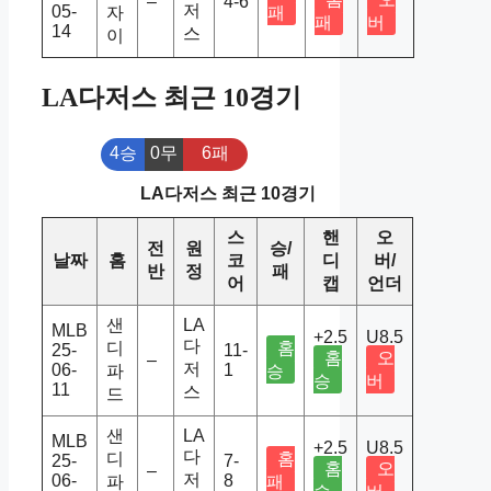
–
4-6
저
05-
자
패
패
버
14
스
이
LA다저스 최근 10경기
4승
0무
6패
LA다저스 최근 10경기
스
핸
오
전
원
승/
날짜
홈
코
디
버/
반
정
패
어
캡
언더
샌
LA
MLB
+2.5
U8.5
다
디
홈
25-
11-
홈
오
–
저
06-
1
파
승
승
버
11
스
드
샌
LA
MLB
+2.5
U8.5
다
디
홈
25-
7-
홈
오
–
저
06-
8
파
패