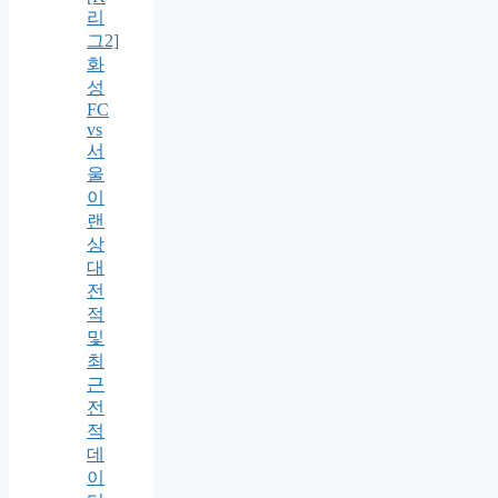
리
그2]
화
성
FC
vs
서
울
이
랜
상
대
전
적
및
최
근
전
적
데
이