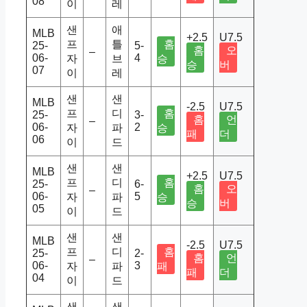
08
이
레
샌
애
MLB
+2.5
U7.5
프
틀
홈
25-
5-
홈
오
–
06-
4
자
브
승
승
버
07
이
레
샌
샌
MLB
-2.5
U7.5
프
디
홈
25-
3-
홈
언
–
06-
2
자
파
승
패
더
06
이
드
샌
샌
MLB
+2.5
U7.5
프
디
홈
25-
6-
홈
오
–
06-
5
자
파
승
승
버
05
이
드
샌
샌
MLB
-2.5
U7.5
프
디
홈
25-
2-
홈
언
–
06-
3
자
파
패
패
더
04
이
드
샌
샌