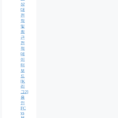
상
대
전
적
및
최
근
전
적
데
이
터
보
드
[K
리
그2]
용
인
FC
vs
부