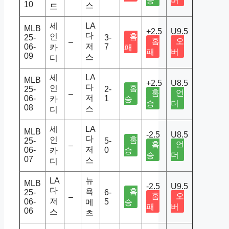
승
버
10
스
드
세
LA
MLB
+2.5
U9.5
다
인
홈
25-
3-
홈
오
–
저
06-
7
카
패
패
버
09
스
디
세
LA
MLB
+2.5
U8.5
다
인
홈
25-
2-
홈
언
–
저
06-
1
카
승
승
더
08
스
디
세
LA
MLB
-2.5
U8.5
다
인
홈
25-
5-
홈
언
–
저
06-
0
카
승
승
더
07
스
디
LA
뉴
MLB
-2.5
U9.5
다
욕
홈
25-
6-
홈
오
–
저
06-
5
메
승
패
버
06
스
츠