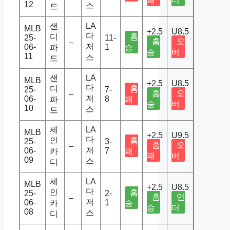
패
더
12
스
드
샌
LA
MLB
+2.5
U8.5
다
디
홈
25-
11-
홈
오
–
저
06-
1
파
승
승
버
11
스
드
샌
LA
MLB
+2.5
U8.5
다
디
홈
25-
7-
홈
오
–
저
06-
8
파
패
승
버
10
스
드
세
LA
MLB
+2.5
U9.5
다
인
홈
25-
3-
홈
오
–
저
06-
7
카
패
패
버
09
스
디
세
LA
MLB
+2.5
U8.5
다
인
홈
25-
2-
홈
언
–
저
06-
1
카
승
승
더
08
스
디