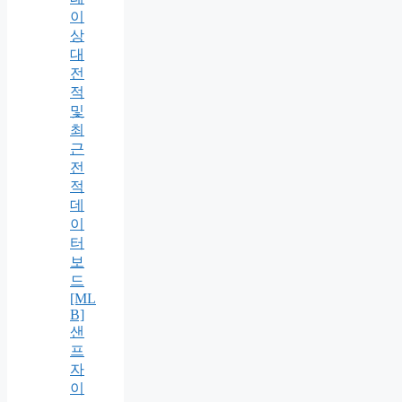
이
상
대
전
적
및
최
근
전
적
데
이
터
보
드
[ML
B]
샌
프
자
이