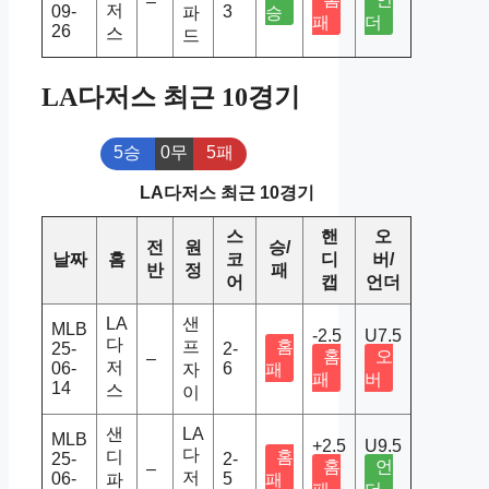
–
저
09-
3
파
승
패
더
26
스
드
LA다저스 최근 10경기
5승
0무
5패
LA다저스 최근 10경기
스
핸
오
전
원
승/
날짜
홈
코
디
버/
반
정
패
어
캡
언더
LA
샌
MLB
-2.5
U7.5
다
프
홈
25-
2-
홈
오
–
저
06-
6
자
패
패
버
14
스
이
샌
LA
MLB
+2.5
U9.5
다
디
홈
25-
2-
홈
언
–
저
06-
5
파
패