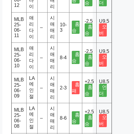
다
매
승
승
더
12
이
리
애
시
MLB
-2.5
U9.5
리
애
홈
25-
10-
홈
오
–
06-
3
다
매
승
승
버
11
이
리
애
시
MLB
-2.5
U9.5
리
애
홈
25-
홈
오
–
8-4
06-
다
매
승
승
버
10
이
리
LA
시
MLB
+2.5
U8.5
에
애
홈
25-
홈
언
–
2-3
인
06-
매
패
승
더
09
절
리
LA
시
MLB
+2.5
U8.5
에
애
홈
25-
홈
오
–
8-6
인
06-
매
승
승
버
08
절
리