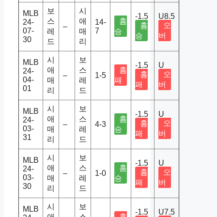
보
시
MLB
-1.5
U8.5
스
애
홈
24-
14-
홈
오
–
07-
7
레
매
승
승
버
30
드
리
시
보
MLB
-1.5
U
애
스
홈
24-
홈
오
–
1-5
04-
매
레
패
패
버
01
리
드
시
보
MLB
-1.5
U
애
스
홈
24-
홈
오
–
4-3
03-
매
레
승
패
버
31
리
드
시
보
MLB
-1.5
U
애
스
홈
24-
홈
오
–
1-0
03-
매
레
승
패
버
30
리
드
시
보
MLB
-1.5
U7.5
애
스
홈