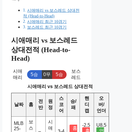
시애매리 vs 보스레드 상대전
적 (Head-to-Head)
시애매리 최근 10경기
보스레드 최근 10경기
시애매리 vs 보스레드
상대전적 (Head-to-
Head)
시애
보스
5승
0무
5승
매리
레드
시애매리 vs 보스레드 상대전적
스
핸
오
전
원
승/
날짜
홈
코
디
버/
반
정
패
어
캡
언더
보
시
MLB
-2.5
U8.5
스
애
홈
25-
홈
언
–
3-4