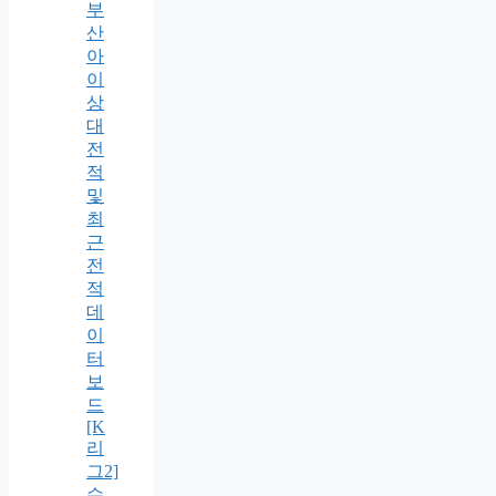
부
산
아
이
상
대
전
적
및
최
근
전
적
데
이
터
보
드
[K
리
그2]
수