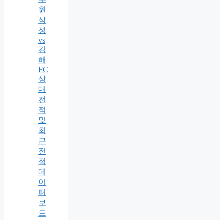
원
삼
성
vs
김
해
FC
상
대
전
적
및
최
근
전
적
데
이
터
보
드