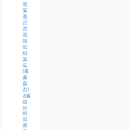
적
및
최
근
전
적
데
이
터
보
드
[축
클
럽
친]
A빌
라
vs
바
이
뮌