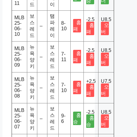
승
더
11
드
이
보
탬
MLB
-2.5
U8.5
스
파
홈
25-
8-
홈
오
–
06-
10
레
레
패
패
버
10
드
이
뉴
보
MLB
-2.5
U8.5
욕
스
홈
25-
7-
홈
오
–
06-
11
양
레
패
패
버
09
키
드
뉴
보
MLB
+2.5
U7.5
욕
스
홈
25-
7-
홈
오
–
06-
10
양
레
패
패
버
08
키
드
뉴
보
MLB
-2.5
U8.5
욕
스
홈
25-
9-
홈
오
–
06-
6
양
레
승
승
버
07
키
드