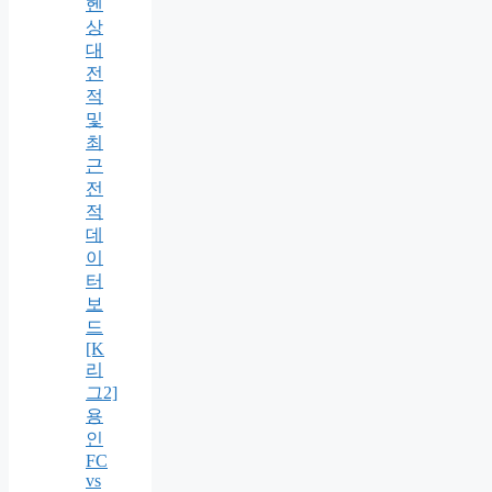
헨
상
대
전
적
및
최
근
전
적
데
이
터
보
드
[K
리
그2]
용
인
FC
vs