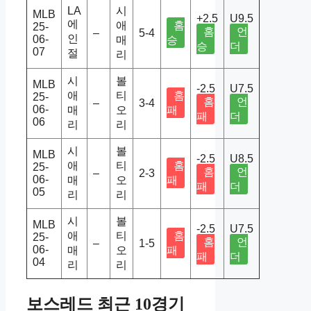
LA
시
MLB
+2.5
U9.5
에
애
홈
25-
홈
언
–
5-4
인
06-
매
승
승
더
07
절
리
시
볼
MLB
-2.5
U7.5
애
티
홈
25-
홈
언
–
3-4
06-
매
오
패
패
더
06
리
리
시
볼
MLB
-2.5
U8.5
애
티
홈
25-
홈
언
–
2-3
06-
매
오
패
패
더
05
리
리
시
볼
MLB
-2.5
U7.5
애
티
홈
25-
홈
언
–
1-5
06-
매
오
패
패
더
04
리
리
보스레드 최근 10경기