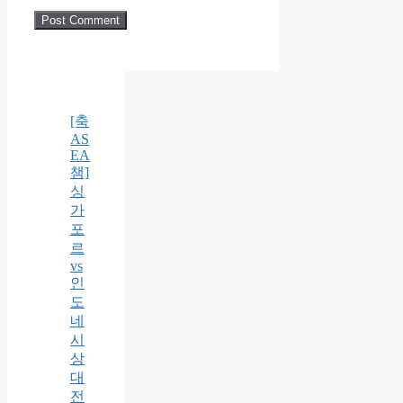
[축
AS
EA
챔]
싱
가
포
르
vs
인
도
네
시
상
대
전