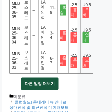
보
LA
MLB
-2.5
U9.5
에
스
홈
25-
11-
홈
오
–
인
06-
9
레
승
패
버
05
절
드
보
LA
MLB
-2.5
U9.5
에
스
홈
25-
3-
홈
언
–
인
06-
4
레
패
패
더
04
절
드
보
LA
MLB
-2.5
U9.5
에
스
홈
25-
6-
홈
오
–
인
06-
7
레
패
패
버
03
절
드
다른 일정 더보기
Categories
미분류
[클럽월드] 몬테레이 vs 인테르
상대전적 및 최근전적 데이터보드