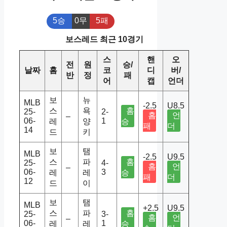
5승
0무
5패
보스레드 최근 10경기
스
핸
오
전
원
승/
날짜
홈
코
디
버/
반
정
패
어
캡
언더
보
뉴
MLB
-2.5
U8.5
스
욕
홈
25-
2-
홈
언
–
06-
1
레
양
승
패
더
14
드
키
보
탬
MLB
-2.5
U9.5
스
파
홈
25-
4-
홈
언
–
06-
3
레
레
승
패
더
12
드
이
보
탬
MLB
+2.5
U9.5
스
파
홈
25-
3-
홈
언
–
06-
1
레
레
승