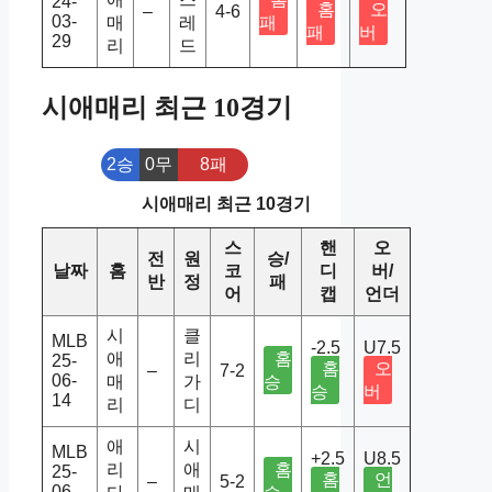
24-
홈
오
–
4-6
03-
매
레
패
패
버
29
리
드
시애매리 최근 10경기
2승
0무
8패
시애매리 최근 10경기
스
핸
오
전
원
승/
날짜
홈
코
디
버/
반
정
패
어
캡
언더
시
클
MLB
-2.5
U7.5
애
리
홈
25-
홈
오
–
7-2
06-
매
가
승
승
버
14
리
디
애
시
MLB
+2.5
U8.5
리
애
홈
25-
홈
언
–
5-2
06-