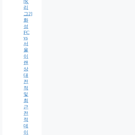
[K
리
그2]
화
성
FC
vs
서
울
이
랜
상
대
전
적
및
최
근
전
적
데
이