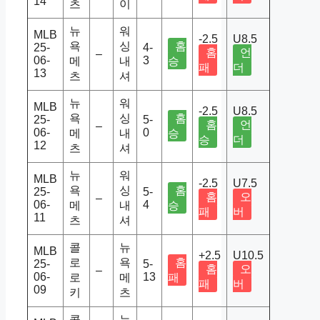
14
츠
이
뉴
워
MLB
-2.5
U8.5
욕
싱
홈
25-
4-
홈
언
–
06-
3
메
내
승
패
더
13
츠
셔
뉴
워
MLB
-2.5
U8.5
욕
싱
홈
25-
5-
홈
언
–
06-
0
메
내
승
승
더
12
츠
셔
뉴
워
MLB
-2.5
U7.5
욕
싱
홈
25-
5-
홈
오
–
06-
4
메
내
승
패
버
11
츠
셔
콜
뉴
MLB
+2.5
U10.5
로
욕
홈
25-
5-
홈
오
–
06-
13
로
메
패
패
버
09
키
츠
콜
뉴