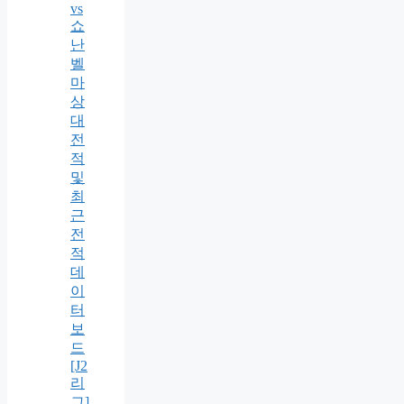
vs
쇼
난
벨
마
상
대
전
적
및
최
근
전
적
데
이
터
보
드
[J2
리
그]