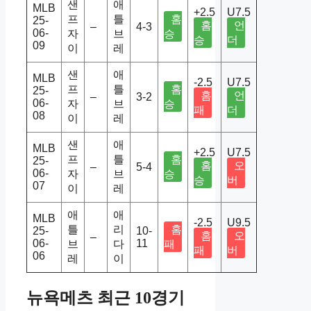
샌
애
MLB
+2.5
U7.5
프
틀
홈
25-
홈
언
–
4-3
06-
자
브
승
승
더
09
이
레
샌
애
MLB
-2.5
U7.5
프
틀
홈
25-
홈
언
–
3-2
06-
자
브
승
패
더
08
이
레
샌
애
MLB
+2.5
U7.5
프
틀
홈
25-
홈
오
–
5-4
06-
자
브
승
승
버
07
이
레
애
애
MLB
-2.5
U9.5
틀
리
홈
25-
10-
홈
오
–
06-
11
브
다
패
패
버
06
레
이
뉴욕메츠 최근 10경기