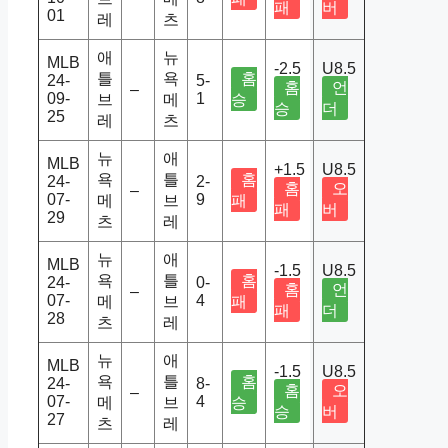
패
버
01
레
츠
애
뉴
MLB
-2.5
U8.5
틀
욕
홈
24-
5-
홈
언
–
09-
1
브
메
승
승
더
25
레
츠
뉴
애
MLB
+1.5
U8.5
욕
틀
홈
24-
2-
홈
오
–
07-
9
메
브
패
패
버
29
츠
레
뉴
애
MLB
-1.5
U8.5
욕
틀
홈
24-
0-
홈
언
–
07-
4
메
브
패
패
더
28
츠
레
뉴
애
MLB
-1.5
U8.5
욕
틀
홈
24-
8-
홈
오
–
07-
4
메
브
승
승
버
27
츠
레