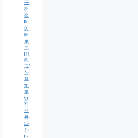
근
전
적
데
이
터
보
드
[J1
리
그]
산
프
히
로
vs
제
프
유
나
상
대