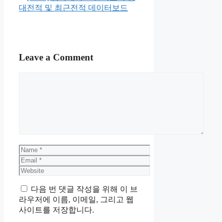
대전적 및 최근전적 데이터보드
Leave a Comment
Comment
Name
Email
Website
다음 번 댓글 작성을 위해 이 브
라우저에 이름, 이메일, 그리고 웹
사이트를 저장합니다.