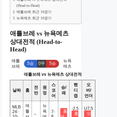
(Head-to-Head)
애틀브레 최근 10경기
뉴욕메츠 최근 10경기
애틀브레 vs 뉴욕메츠
상대전적 (Head-to-
Head)
애틀
뉴욕
5승
0무
5승
브레
메츠
애틀브레 vs 뉴욕메츠 상대전적
스
핸
오
전
원
승/
날짜
홈
코
디
버/
반
정
패
어
캡
언더
애
뉴
MLB
-2.5
U7.5
틀
욕
홈
24-
7-
홈
오
–
10-
8
브
메
패