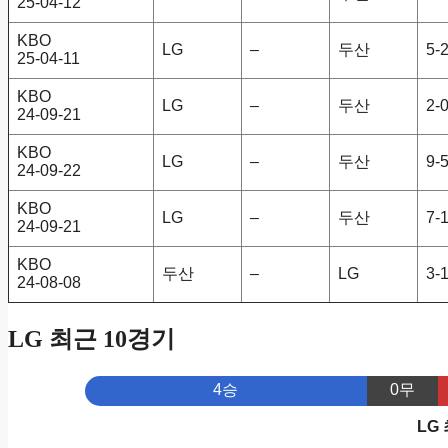
25-04-12
KBO
LG
–
두산
5-
25-04-11
KBO
LG
–
두산
2-
24-09-21
KBO
LG
–
두산
9-
24-09-22
KBO
LG
–
두산
7-
24-09-21
KBO
두산
–
LG
3-
24-08-08
LG 최근 10경기
4승
0무
LG