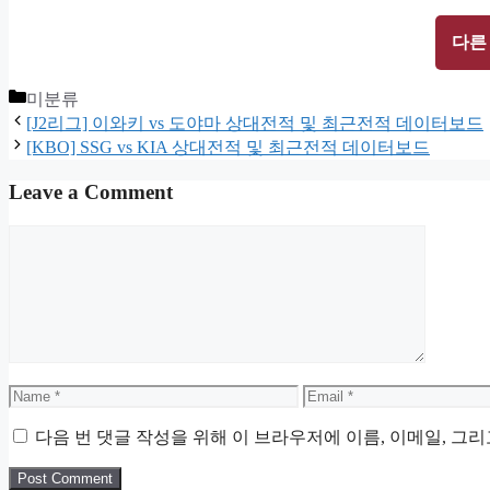
다른
Categories
미분류
[J2리그] 이와키 vs 도야마 상대전적 및 최근전적 데이터보드
[KBO] SSG vs KIA 상대전적 및 최근전적 데이터보드
Leave a Comment
Comment
Name
Email
다음 번 댓글 작성을 위해 이 브라우저에 이름, 이메일, 그