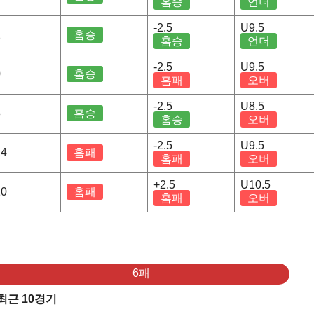
홈승
언더
-2.5
U9.5
2
홈승
홈승
언더
-2.5
U9.5
0
홈승
홈패
오버
-2.5
U8.5
5
홈승
홈승
오버
-2.5
U9.5
14
홈패
홈패
오버
+2.5
U10.5
10
홈패
홈패
오버
6패
 최근 10경기