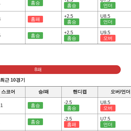
1
홈승
홈승
언더
+2.5
U8.5
3
홈패
홈승
언더
+2.5
U9.5
5
홈승
홈승
오버
8패
 최근 10경기
스코어
승/패
핸디캡
오버/언더
-2.5
U8.5
-1
홈승
홈승
오버
-2.5
U7.5
2
홈승
홈패
언더