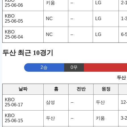
KBO
키움
–
LG
2-
25-06-06
KBO
NC
–
LG
1-
25-06-05
KBO
NC
–
LG
6-
25-06-04
두산 최근 10경기
2승
0무
두산
날짜
홈
전반
원정
KBO
삼성
–
두산
12
25-06-17
KBO
두산
–
키움
3-
25-06-15