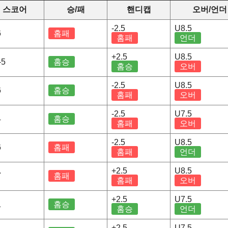
스코어
승/패
핸디캡
오버/언더
-2.5
U8.5
6
홈패
홈패
언더
+2.5
U8.5
-5
홈승
홈승
오버
-2.5
U8.5
6
홈승
홈패
오버
-2.5
U7.5
4
홈승
홈패
오버
-2.5
U8.5
6
홈패
홈패
언더
+2.5
U8.5
7
홈패
홈패
오버
+2.5
U7.5
1
홈승
홈승
언더
+2.5
U7.5