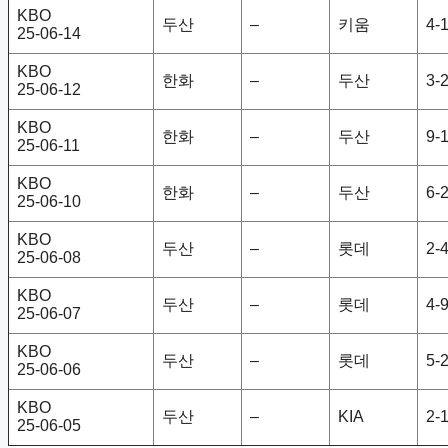
KBO
두산
–
키움
4-
25-06-14
KBO
한화
–
두산
3-
25-06-12
KBO
한화
–
두산
9-
25-06-11
KBO
한화
–
두산
6-
25-06-10
KBO
두산
–
롯데
2-
25-06-08
KBO
두산
–
롯데
4-
25-06-07
KBO
두산
–
롯데
5-
25-06-06
KBO
두산
–
KIA
2-
25-06-05