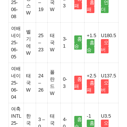
25-
–
국
홈
언
스
3
패
06-
19
W
패
더
W
08
여배
벨
네이
25
태
+1.5
U180.5
기
3-
홈
25-
–
국
홈
오
에
1
승
06-
23
W
승
버
W
05
여배
폴
네이
태
24
+2.5
U137.5
란
0-
홈
25-
국
–
홈
오
드
3
패
06-
W
26
패
버
W
04
여축
INTL
한
태
-1
U3.5
3 –
4-
홈
25-
국
국
홈
오
0
0
승