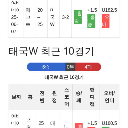
여배
네이
체
20
미
+1.5
U182.5
홈
25-
코
–
국
3-2
홈
오
승
06-
W
25
W
승
버
07
태국W 최근 10경기
6승
0무
4패
태국W 최근 10경기
스
핸
전
원
승/
오버/
날짜
홈
코
디
반
정
패
언더
어
캡
여배
프
네이
25
태
+1.5
U180.5
랑
1-
홈