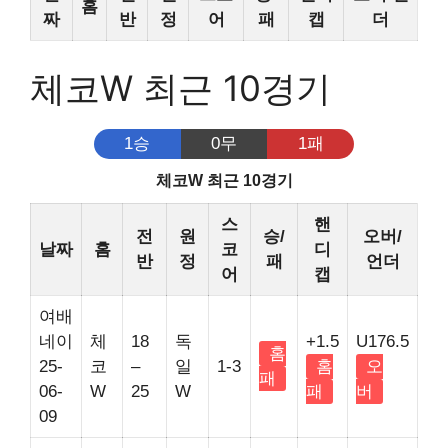
홈
짜
반
정
어
패
캡
더
체코W 최근 10경기
1승
0무
1패
체코W 최근 10경기
스
핸
전
원
승/
오버/
날짜
홈
코
디
반
정
패
언더
어
캡
여배
네이
체
18
독
+1.5
U176.5
홈
25-
코
–
일
1-3
홈
오
패
06-
W
25
W
패
버
09