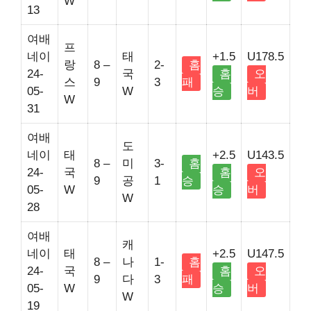
W
13
여배
프
네이
태
+1.5
U178.5
랑
8 –
2-
홈
24-
국
홈
오
스
9
3
패
05-
W
승
버
W
31
여배
도
네이
태
+2.5
U143.5
8 –
미
3-
홈
24-
국
홈
오
9
공
1
승
05-
W
승
버
W
28
여배
캐
네이
태
+2.5
U147.5
8 –
나
1-
홈
24-
국
홈
오
9
다
3
패
05-
W
승
버
W
19