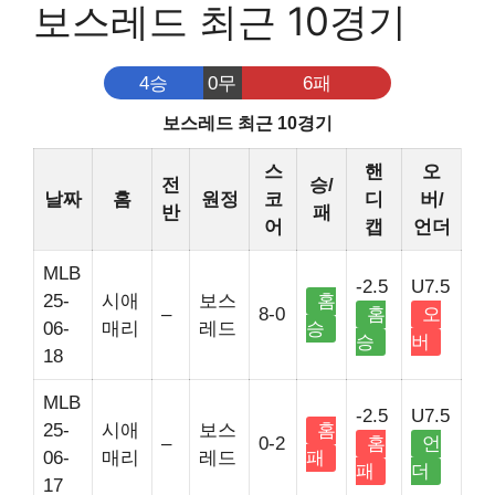
보스레드 최근 10경기
4승
0무
6패
보스레드 최근 10경기
스
핸
오
전
승/
날짜
홈
원정
코
디
버/
반
패
어
캡
언더
MLB
-2.5
U7.5
25-
시애
보스
홈
–
8-0
홈
오
06-
매리
레드
승
승
버
18
MLB
-2.5
U7.5
25-
시애
보스
홈
–
0-2
홈
언
06-
매리
레드
패
패
더
17