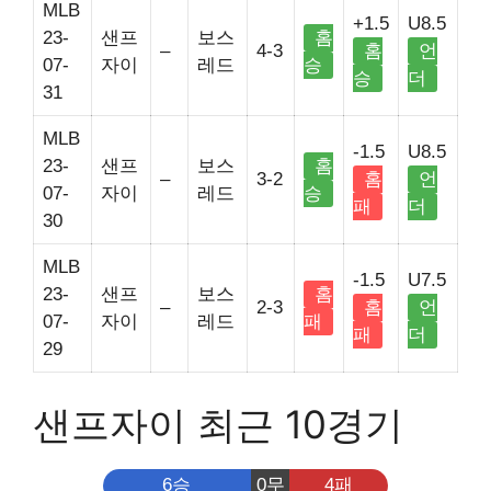
MLB
+1.5
U8.5
23-
샌프
보스
홈
–
4-3
홈
언
07-
자이
레드
승
승
더
31
MLB
-1.5
U8.5
23-
샌프
보스
홈
–
3-2
홈
언
07-
자이
레드
승
패
더
30
MLB
-1.5
U7.5
23-
샌프
보스
홈
–
2-3
홈
언
07-
자이
레드
패
패
더
29
샌프자이 최근 10경기
6승
0무
4패