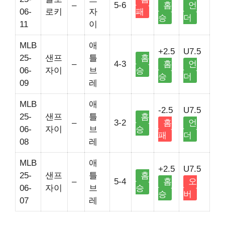
–
5-6
홈
언
06-
로키
자
패
승
더
11
이
MLB
애
+2.5
U7.5
25-
샌프
틀
홈
–
4-3
홈
언
06-
자이
브
승
승
더
09
레
MLB
애
-2.5
U7.5
25-
샌프
틀
홈
–
3-2
홈
언
06-
자이
브
승
패
더
08
레
MLB
애
+2.5
U7.5
25-
샌프
틀
홈
–
5-4
홈
오
06-
자이
브
승
승
버
07
레