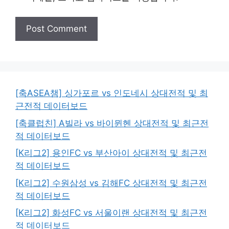
[축ASEA챔] 싱가포르 vs 인도네시 상대전적 및 최
근전적 데이터보드
[축클럽친] A빌라 vs 바이뮌헨 상대전적 및 최근전
적 데이터보드
[K리그2] 용인FC vs 부산아이 상대전적 및 최근전
적 데이터보드
[K리그2] 수원삼성 vs 김해FC 상대전적 및 최근전
적 데이터보드
[K리그2] 화성FC vs 서울이랜 상대전적 및 최근전
적 데이터보드