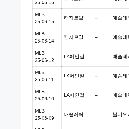
25-06-16
MLB
캔자로얄
–
애슬레
25-06-15
MLB
캔자로얄
–
애슬레
25-06-14
MLB
LA에인절
–
애슬레
25-06-12
MLB
LA에인절
–
애슬레
25-06-11
MLB
LA에인절
–
애슬레
25-06-10
MLB
애슬레틱
–
볼티오
25-06-09