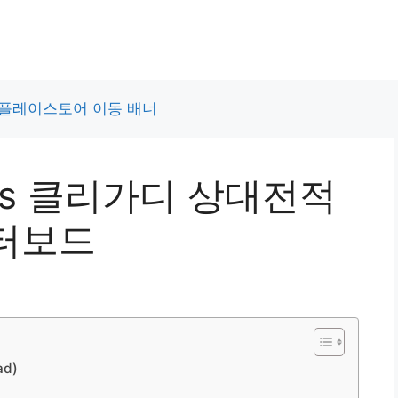
 vs 클리가디 상대전적
터보드
d)