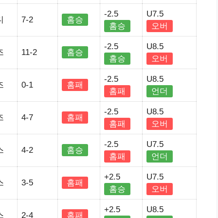
-2.5
U7.5
디
7-2
홈승
홈승
오버
-2.5
U8.5
즈
11-2
홈승
홈승
오버
-2.5
U8.5
즈
0-1
홈패
홈패
언더
-2.5
U8.5
즈
4-7
홈패
홈패
오버
-2.5
U7.5
스
4-2
홈승
홈패
언더
+2.5
U7.5
스
3-5
홈패
홈승
오버
+2.5
U8.5
스
2-4
홈패