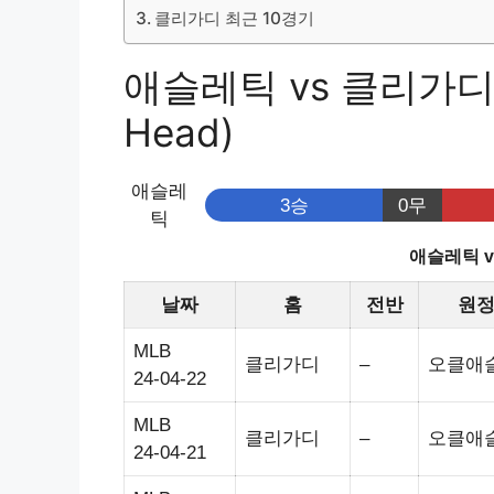
클리가디 최근 10경기
애슬레틱 vs 클리가디 
Head)
애슬레
3승
0무
틱
애슬레틱 
날짜
홈
전반
원
MLB
클리가디
–
오클애
24-04-22
MLB
클리가디
–
오클애
24-04-21