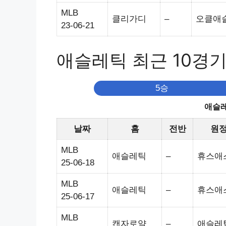
MLB
클리가디
–
오클애
23-06-21
애슬레틱 최근 10경
5승
애슬레
날짜
홈
전반
원
MLB
애슬레틱
–
휴스애
25-06-18
MLB
애슬레틱
–
휴스애
25-06-17
MLB
캔자로얄
–
애슬레