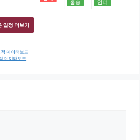
홈승
언더
른 일정 더보기
근전적 데이터보드
전적 데이터보드