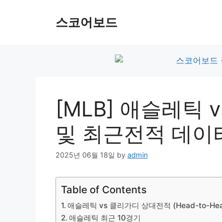
Skip
to
스코어보드
content
[MLB] 애슬레틱
및 최근전적 데이
2025년 06월 18일
by
admin
Table of Contents
애슬레틱 vs 클리가디 상대전적 (Head-to-Hea
애슬레틱 최근 10경기