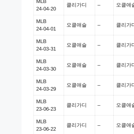
MLB
클리가디
–
오클애
24-04-20
MLB
오클애슬
–
클리가
24-04-01
MLB
오클애슬
–
클리가
24-03-31
MLB
오클애슬
–
클리가
24-03-30
MLB
오클애슬
–
클리가
24-03-29
MLB
클리가디
–
오클애
23-06-23
MLB
클리가디
–
오클애
23-06-22