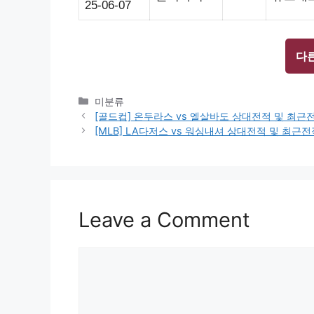
25-06-07
다
Categories
미분류
[골드컵] 온두라스 vs 엘살바도 상대전적 및 최
[MLB] LA다저스 vs 워싱내셔 상대전적 및 최근
Leave a Comment
Comment