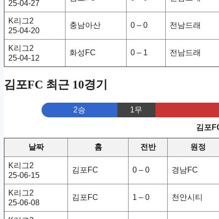
25-04-27
K리그2
충남아산
0 – 0
전남드래
25-04-20
K리그2
화성FC
0 – 1
전남드래
25-04-12
김포FC 최근 10경기
2승
1무
김포F
날짜
홈
전반
원정
K리그2
김포FC
0 – 0
경남FC
25-06-15
K리그2
김포FC
1 – 0
천안시티
25-06-08