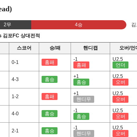
ad)
2무
4승
김
s 김포FC 상대전적
스코어
승/패
핸디캡
오버/언
-1
U2.5
0-1
홈패
홈패
언더
+1
U2.5
4-3
홈승
홈승
오버
+1
U2.5
1-2
홈패
핸디무
오버
-1
U2.5
4-0
홈승
홈승
오버
-1
U2.5
2-1
홈승
핸디무
오버