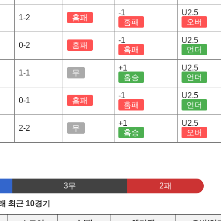
-1
U2.5
1-2
홈패
홈패
오버
-1
U2.5
0-2
홈패
홈패
언더
+1
U2.5
1-1
무
홈승
언더
-1
U2.5
0-1
홈패
홈패
언더
+1
U2.5
2-2
무
홈승
오버
3무
2패
 최근 10경기