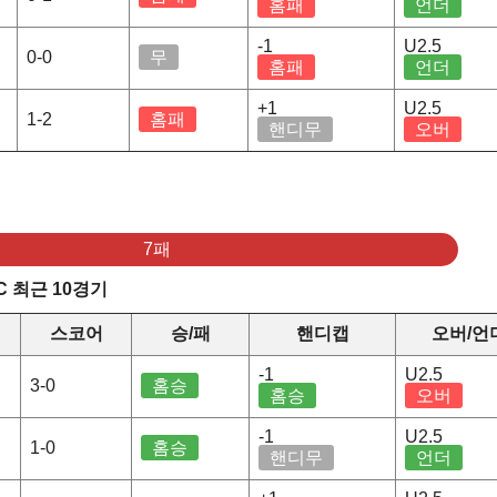
홈패
언더
-1
U2.5
0-0
무
홈패
언더
+1
U2.5
1-2
홈패
핸디무
오버
7패
C 최근 10경기
스코어
승/패
핸디캡
오버/언
-1
U2.5
3-0
홈승
홈승
오버
-1
U2.5
1-0
홈승
핸디무
언더