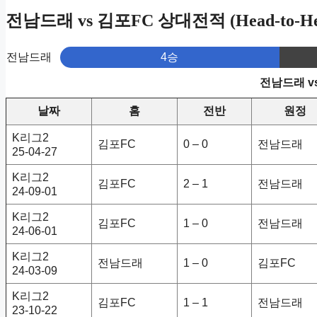
전남드래 vs 김포FC 상대전적 (Head-to-He
전남드래
4승
전남드래 v
날짜
홈
전반
원정
K리그2
김포FC
0 – 0
전남드래
25-04-27
K리그2
김포FC
2 – 1
전남드래
24-09-01
K리그2
김포FC
1 – 0
전남드래
24-06-01
K리그2
전남드래
1 – 0
김포FC
24-03-09
K리그2
김포FC
1 – 1
전남드래
23-10-22