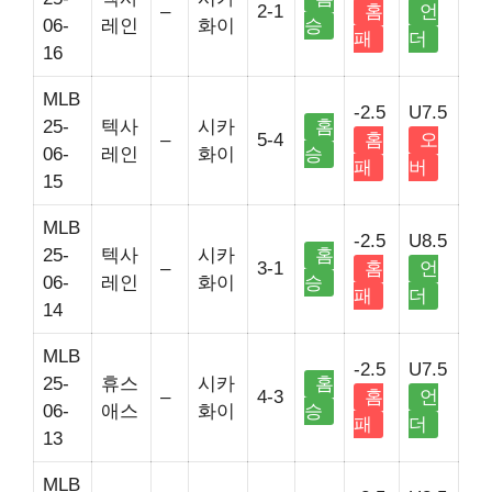
–
2-1
홈
언
06-
레인
화이
승
패
더
16
MLB
-2.5
U7.5
25-
텍사
시카
홈
–
5-4
홈
오
06-
레인
화이
승
패
버
15
MLB
-2.5
U8.5
25-
텍사
시카
홈
–
3-1
홈
언
06-
레인
화이
승
패
더
14
MLB
-2.5
U7.5
25-
휴스
시카
홈
–
4-3
홈
언
06-
애스
화이
승
패
더
13
MLB