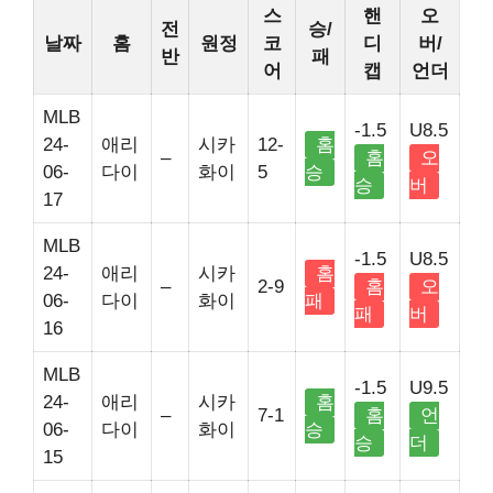
스
핸
오
전
승/
날짜
홈
원정
코
디
버/
반
패
어
캡
언더
MLB
-1.5
U8.5
24-
애리
시카
12-
홈
–
홈
오
06-
다이
화이
5
승
승
버
17
MLB
-1.5
U8.5
24-
애리
시카
홈
–
2-9
홈
오
06-
다이
화이
패
패
버
16
MLB
-1.5
U9.5
24-
애리
시카
홈
–
7-1
홈
언
06-
다이
화이
승
승
더
15