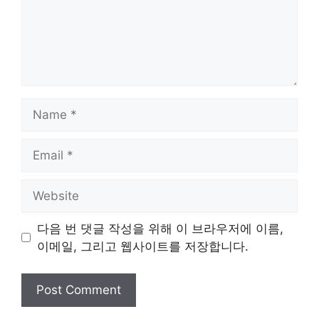
Name
Email
Website
다음 번 댓글 작성을 위해 이 브라우저에 이름,
이메일, 그리고 웹사이트를 저장합니다.