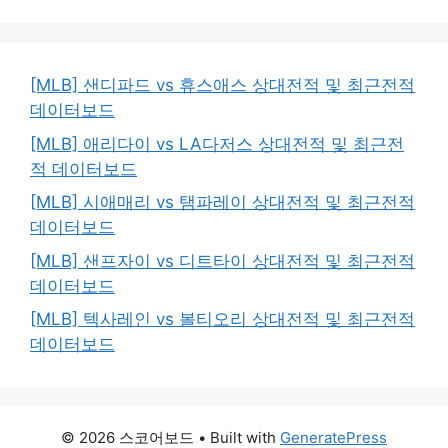
[MLB] 샌디파드 vs 휴스애스 상대전적 및 최근전적
데이터보드
[MLB] 애리다이 vs LA다저스 상대전적 및 최근전
적 데이터보드
[MLB] 시애매리 vs 탬파레이 상대전적 및 최근전적
데이터보드
[MLB] 샌프자이 vs 디트타이 상대전적 및 최근전적
데이터보드
[MLB] 텍사레인 vs 볼티오리 상대전적 및 최근전적
데이터보드
© 2026 스코어보드
• Built with
GeneratePress