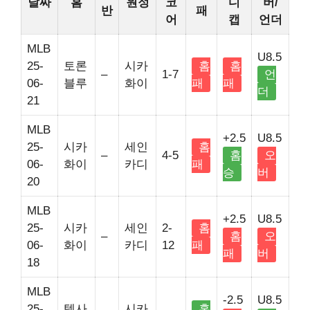
날짜
홈
원정
코
디
버/
반
패
어
캡
언더
MLB
U8.5
25-
토론
시카
홈
홈
–
1-7
언
06-
블루
화이
패
패
더
21
MLB
+2.5
U8.5
25-
시카
세인
홈
–
4-5
홈
오
06-
화이
카디
패
승
버
20
MLB
+2.5
U8.5
25-
시카
세인
2-
홈
–
홈
오
06-
화이
카디
12
패
패
버
18
MLB
-2.5
U8.5
25-
텍사
시카
홈