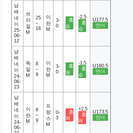
남
배
브
-2.5
이
25
네
홈
U177.5
라
3-
홈
–
란
이
언더
0
승
질
16
승
M
25-
M
06-
12
남
배
-1.5
독
이
8
네
홈
U180.5
3-
홈
–
일
란
이
언더
0
승
9
승
M
M
24-
06-
23
남
배
프
+2.5
이
8
네
홈
U173.5
랑
0-
홈
–
란
이
언더
3
패
스
9
패
M
24-
M
06-
21