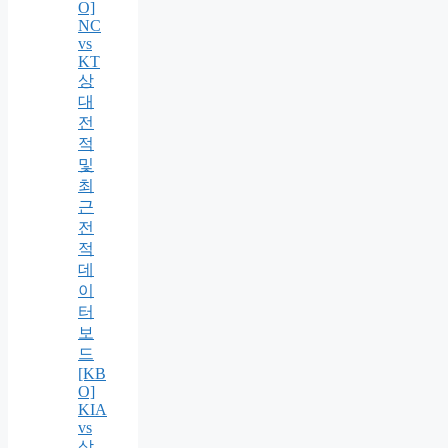
O]
NC
vs
KT
상
대
전
적
및
최
근
전
적
데
이
터
보
드
[KB
O]
KIA
vs
삼