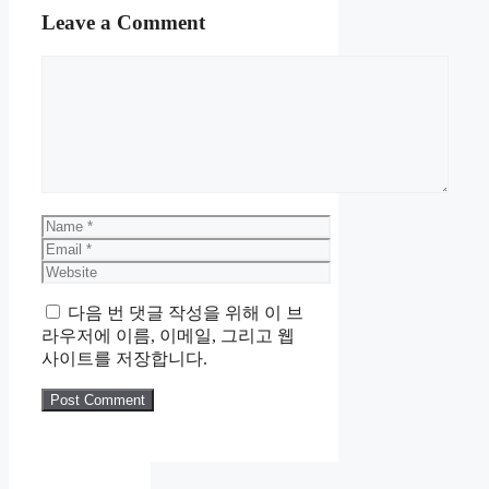
Leave a Comment
Comment
Name
Email
Website
다음 번 댓글 작성을 위해 이 브
라우저에 이름, 이메일, 그리고 웹
사이트를 저장합니다.