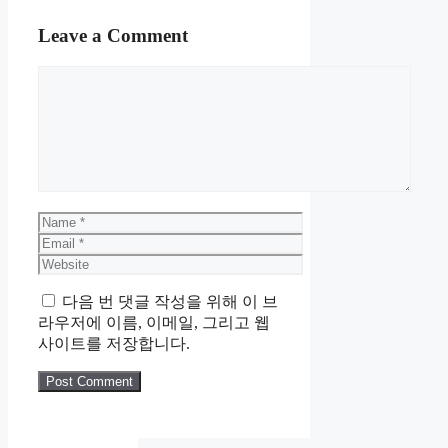
Leave a Comment
Comment
Name
Email
Website
다음 번 댓글 작성을 위해 이 브
라우저에 이름, 이메일, 그리고 웹
사이트를 저장합니다.