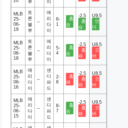
20
루
이
토
애
MLB
-2.5
U9.5
론
리
홈
25-
8-
홈
언
–
06-
1
블
다
승
승
더
19
루
이
토
애
MLB
-2.5
U8.5
론
리
홈
25-
5-
홈
오
–
06-
4
블
다
승
패
버
18
루
이
애
샌
MLB
-2.5
U8.5
리
디
홈
25-
2-
홈
오
–
06-
8
다
파
패
패
버
16
이
드
애
샌
MLB
-2.5
U9.5
리
디
홈
25-
8-
홈
오
–
06-
7
다
파
승
패
버
15
이
드
애
샌