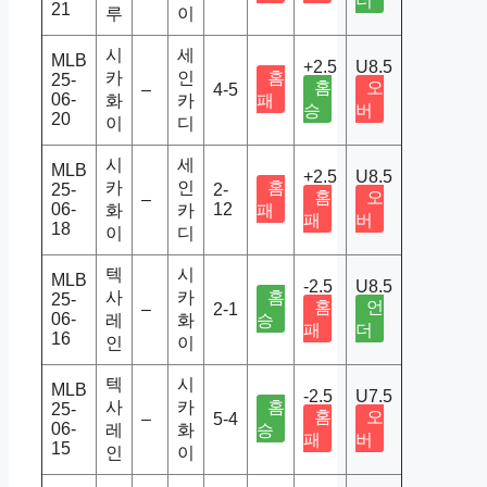
더
21
루
이
시
세
MLB
+2.5
U8.5
카
인
홈
25-
홈
오
–
4-5
06-
화
카
패
승
버
20
이
디
시
세
MLB
+2.5
U8.5
카
인
홈
25-
2-
홈
오
–
06-
12
화
카
패
패
버
18
이
디
텍
시
MLB
-2.5
U8.5
사
카
홈
25-
홈
언
–
2-1
06-
레
화
승
패
더
16
인
이
텍
시
MLB
-2.5
U7.5
사
카
홈
25-
홈
오
–
5-4
06-
레
화
승
패
버
15
인
이