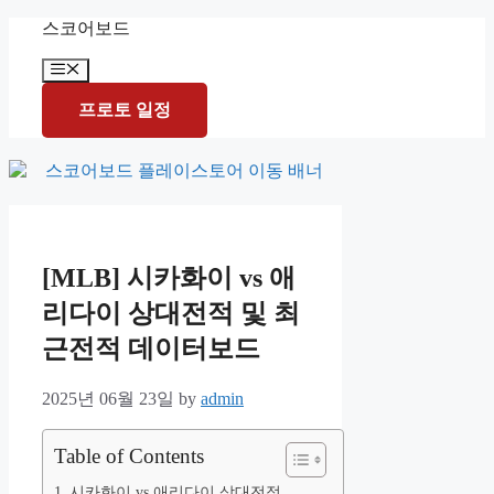
Skip
스코어보드
to
content
Menu
프로토 일정
[MLB] 시카화이 vs 애
리다이 상대전적 및 최
근전적 데이터보드
2025년 06월 23일
by
admin
Table of Contents
시카화이 vs 애리다이 상대전적