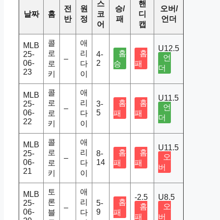
스
핸
전
원
승/
오버/
날짜
홈
코
디
반
정
패
언더
어
캡
콜
애
MLB
U12.5
로
리
홈
홈
25-
4-
언
–
06-
2
로
다
승
패
더
23
키
이
콜
애
MLB
U11.5
로
리
홈
홈
25-
3-
언
–
06-
5
로
다
패
패
더
22
키
이
콜
애
MLB
U11.5
로
리
홈
홈
25-
8-
오
–
06-
14
로
다
패
패
버
21
키
이
토
애
MLB
-2.5
U8.5
론
리
홈
25-
5-
홈
오
–
06-
9
블
다
패
패
버