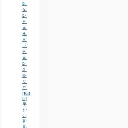
데
상
대
전
적
및
최
근
전
적
데
이
터
보
드
[KB
O]
두
산
vs
한
화