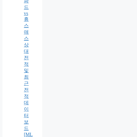
파
드
vs
휴
스
애
스
상
대
전
적
및
최
근
전
적
데
이
터
보
드
[ML