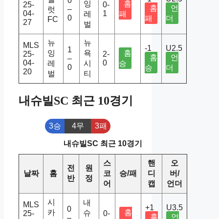
0
잉
홈
25-
0-
홈
언
–
럿
04-
1
레
패
0
패
더
FC
27
벌
뉴
뉴
MLS
-1
U2.5
1
잉
욕
홈
25-
2-
홈
언
–
04-
0
레
시
승
0
승
더
20
벌
티
내슈빌SC 최근 10경기
3승
4무
3패
내슈빌SC 최근 10경기
스
핸
오
전
원
날짜
홈
코
승/패
디
버/
반
정
어
캡
언더
시
내
MLS
+1
U3.5
0
카
홈
슈
25-
0-
홈
언
–