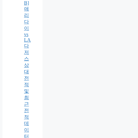
B]
애
리
다
이
vs
LA
다
저
스
상
대
전
적
및
최
근
전
적
데
이
터