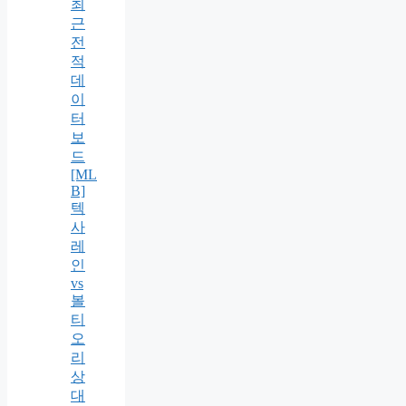
최
근
전
적
데
이
터
보
드
[ML
B]
텍
사
레
인
vs
볼
티
오
리
상
대