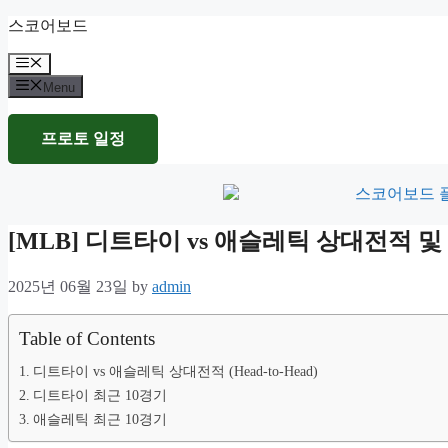
Skip
스코어보드
to
content
Menu
Menu
프로토 일정
[MLB] 디트타이 vs 애슬레틱 상대전적
2025년 06월 23일
by
admin
Table of Contents
디트타이 vs 애슬레틱 상대전적 (Head-to-Head)
디트타이 최근 10경기
애슬레틱 최근 10경기