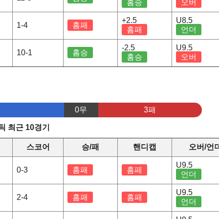
홈승
오버
+2.5
U8.5
1-4
홈패
홈패
언더
-2.5
U9.5
10-1
홈승
홈승
오버
0무
3패
 최근 10경기
스코어
승/패
핸디캡
오버/언
U9.5
0-3
홈패
홈패
언더
U9.5
2-4
홈패
홈패
언더