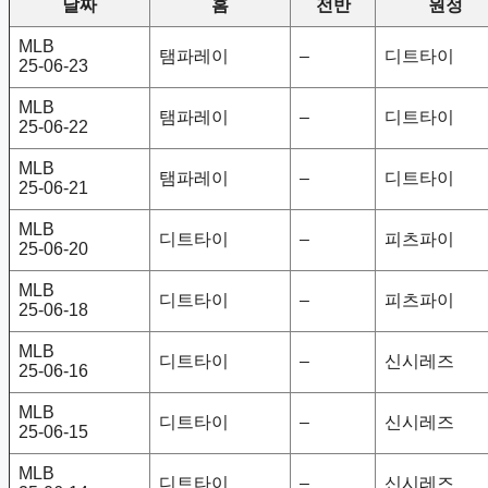
날짜
홈
전반
원정
MLB
탬파레이
–
디트타이
25-06-23
MLB
탬파레이
–
디트타이
25-06-22
MLB
탬파레이
–
디트타이
25-06-21
MLB
디트타이
–
피츠파이
25-06-20
MLB
디트타이
–
피츠파이
25-06-18
MLB
디트타이
–
신시레즈
25-06-16
MLB
디트타이
–
신시레즈
25-06-15
MLB
디트타이
–
신시레즈