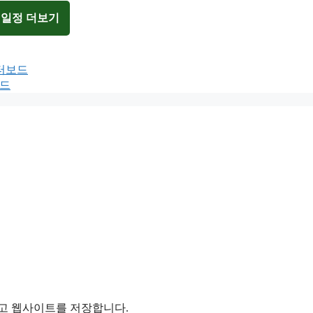
 일정 더보기
이터보드
보드
리고 웹사이트를 저장합니다.