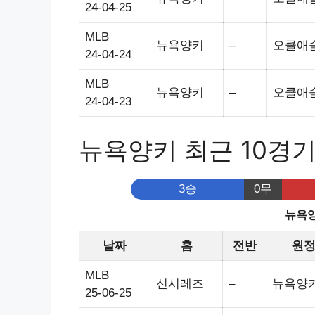
24-04-25
MLB
뉴욕양키
–
오클애
24-04-24
MLB
뉴욕양키
–
오클애
24-04-23
뉴욕양키 최근 10경
3승
0무
뉴욕양
날짜
홈
전반
원
MLB
신시레즈
–
뉴욕양
25-06-25