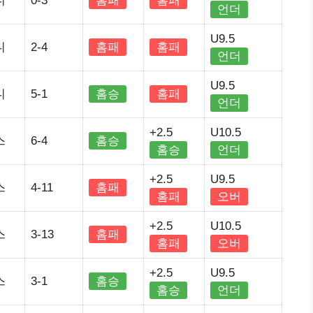
디
0-3
홈패
홈패
언더
U9.5
디
2-4
홈패
홈패
언더
U9.5
디
5-1
홈승
홈패
언더
+2.5
U10.5
스
6-4
홈승
홈승
언더
+2.5
U9.5
스
4-11
홈패
홈패
오버
+2.5
U10.5
스
3-13
홈패
홈패
오버
+2.5
U9.5
스
3-1
홈승
홈승
언더