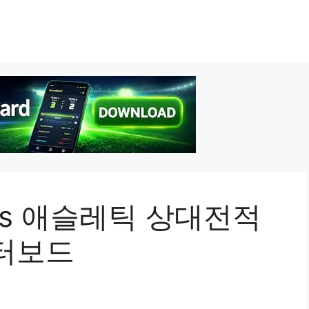
 vs 애슬레틱 상대전적
터보드