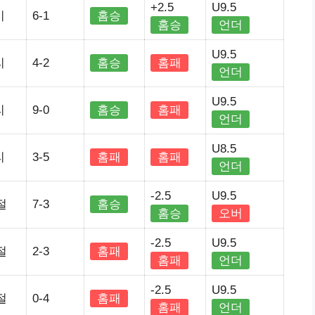
+2.5
U9.5
키
6-1
홈승
홈승
언더
U9.5
리
4-2
홈승
홈패
언더
U9.5
리
9-0
홈승
홈패
언더
U8.5
리
3-5
홈패
홈패
언더
-2.5
U9.5
절
7-3
홈승
홈승
오버
-2.5
U9.5
절
2-3
홈패
홈패
언더
-2.5
U9.5
절
0-4
홈패
홈패
언더