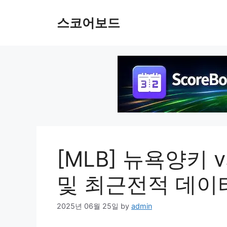
Skip
to
스코어보드
content
[MLB] 뉴욕양키
및 최근전적 데이
2025년 06월 25일
by
admin