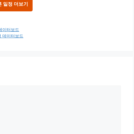
른 일정 더보기
 데이터보드
전적 데이터보드