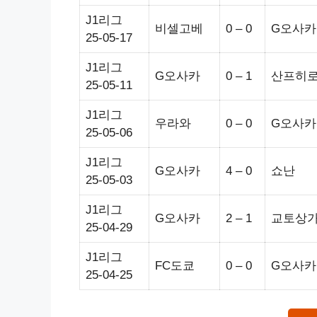
J1리그
비셀고베
0 – 0
G오사카
25-05-17
J1리그
G오사카
0 – 1
산프히
25-05-11
J1리그
우라와
0 – 0
G오사카
25-05-06
J1리그
G오사카
4 – 0
쇼난
25-05-03
J1리그
G오사카
2 – 1
교토상
25-04-29
J1리그
FC도쿄
0 – 0
G오사카
25-04-25