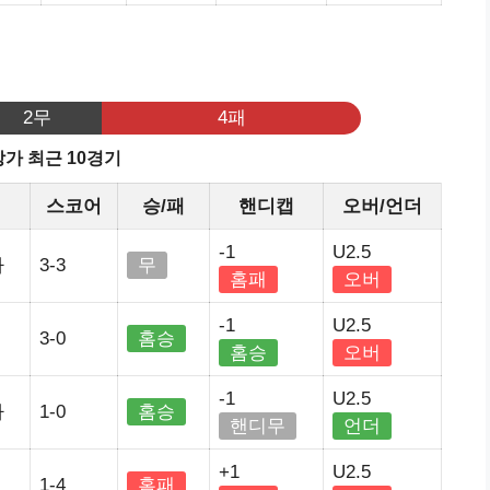
기
2무
4패
가 최근 10경기
스코어
승/패
핸디캡
오버/언더
-1
U2.5
가
3-3
무
홈패
오버
-1
U2.5
3-0
홈승
홈승
오버
-1
U2.5
가
1-0
홈승
핸디무
언더
+1
U2.5
1-4
홈패