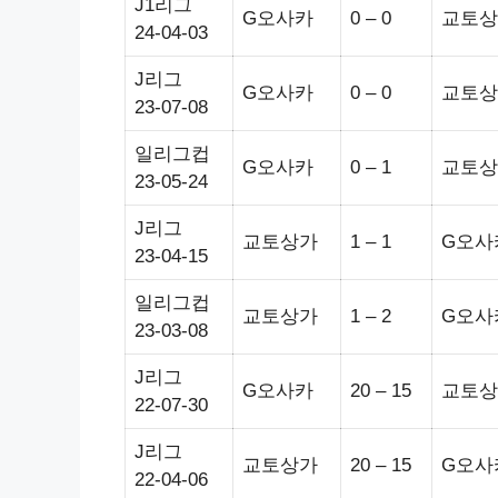
J1리그
G오사카
0 – 0
교토상
24-04-03
J리그
G오사카
0 – 0
교토상
23-07-08
일리그컵
G오사카
0 – 1
교토상
23-05-24
J리그
교토상가
1 – 1
G오사
23-04-15
일리그컵
교토상가
1 – 2
G오사
23-03-08
J리그
G오사카
20 – 15
교토상
22-07-30
J리그
교토상가
20 – 15
G오사
22-04-06