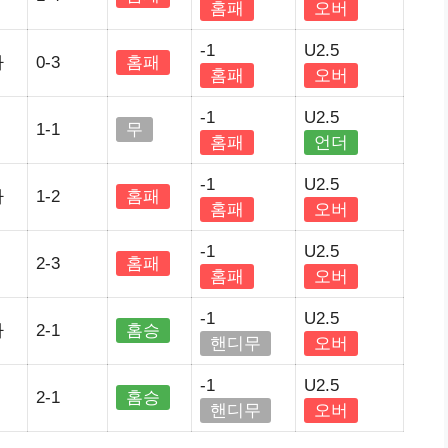
홈패
오버
-1
U2.5
가
0-3
홈패
홈패
오버
-1
U2.5
1-1
무
홈패
언더
-1
U2.5
가
1-2
홈패
홈패
오버
-1
U2.5
2-3
홈패
홈패
오버
-1
U2.5
가
2-1
홈승
핸디무
오버
-1
U2.5
2-1
홈승
핸디무
오버