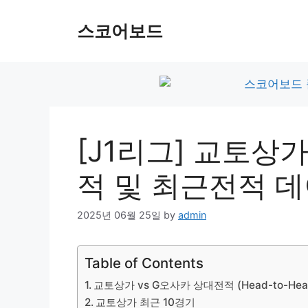
Skip
to
스코어보드
content
[J1리그] 교토상가
적 및 최근전적 
2025년 06월 25일
by
admin
Table of Contents
교토상가 vs G오사카 상대전적 (Head-to-Hea
교토상가 최근 10경기