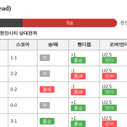
ad)
3승
천
s 천안시티 상대전적
스코어
승/패
핸디캡
오버/언
+1
U2.5
1-1
무
홈승
언더
-1
U2.5
2-2
무
홈패
오버
-1
U2.5
0-2
홈패
홈패
언더
+1
U2.5
0-0
무
홈승
언더
+1
U2.5
3-1
홈승
홈승
오버