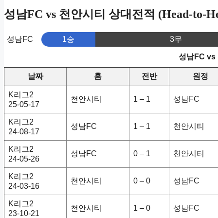
성남FC vs 천안시티 상대전적 (Head-to-He
성남FC
1승
3무
성남FC v
날짜
홈
전반
원정
K리그2
천안시티
1 – 1
성남FC
25-05-17
K리그2
성남FC
1 – 1
천안시티
24-08-17
K리그2
성남FC
0 – 1
천안시티
24-05-26
K리그2
천안시티
0 – 0
성남FC
24-03-16
K리그2
천안시티
1 – 0
성남FC
23-10-21