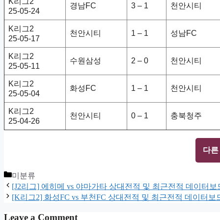
K리그2
경남FC
3 – 1
천안시티
25-05-24
K리그2
천안시티
1 – 1
성남FC
25-05-17
K리그2
수원삼성
2 – 0
천안시티
25-05-11
K리그2
화성FC
1 – 1
천안시티
25-05-04
K리그2
천안시티
0 – 1
충북청주
25-04-26
다른
Categories
미분류
[J2리그] 에히메 vs 야마가타 상대전적 및 최근전적 데이터보
[K리그2] 화성FC vs 부천FC 상대전적 및 최근전적 데이터보
Leave a Comment