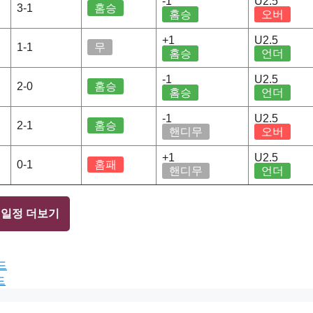
-1
U2.5
3-1
홈승
홈승
오버
+1
U2.5
1-1
무
홈승
언더
-1
U2.5
2-0
홈승
홈승
언더
-1
U2.5
2-1
홈승
핸디무
오버
+1
U2.5
0-1
홈패
핸디무
언더
 일정 더보기
드
드