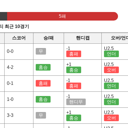
5패
 최근 10경기
스코어
승/패
핸디캡
오버/언
-1
U2.5
0-0
무
홈패
언더
+1
U2.5
4-2
홈승
홈승
오버
-1
U2.5
0-1
홈패
홈패
언더
-1
U2.5
1-0
홈승
핸디무
언더
+1
U2.5
3-3
무
홈승
오버