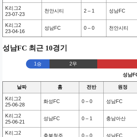
K리그2
천안시티
2 – 1
성남FC
23-07-23
K리그2
성남FC
0 – 0
천안시티
23-04-16
성남FC 최근 10경기
1승
2무
성남F
날짜
홈
전반
원정
K리그2
화성FC
0 – 0
성남FC
25-06-28
K리그2
성남FC
0 – 1
충남아산
25-06-21
K리그2
충북청주
0 – 0
성남FC