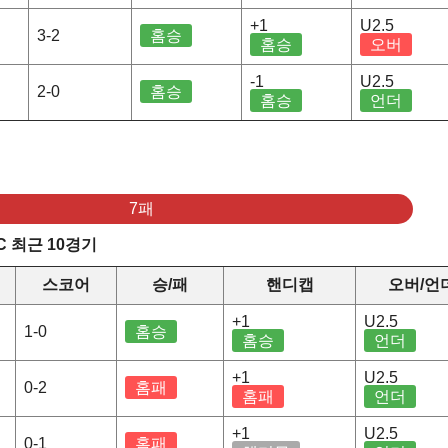
+1
U2.5
3-2
홈승
홈승
오버
-1
U2.5
2-0
홈승
홈승
언더
7패
C 최근 10경기
스코어
승/패
핸디캡
오버/언
+1
U2.5
1-0
홈승
홈승
언더
+1
U2.5
0-2
홈패
홈패
언더
+1
U2.5
0-1
홈패