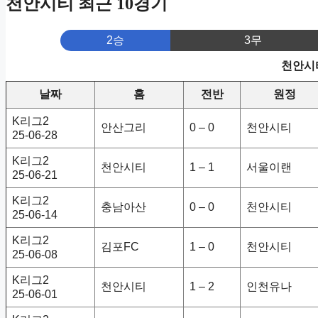
천안시티 최근 10경기
2승
3무
천안시티
날짜
홈
전반
원정
K리그2
안산그리
0 – 0
천안시티
25-06-28
K리그2
천안시티
1 – 1
서울이랜
25-06-21
K리그2
충남아산
0 – 0
천안시티
25-06-14
K리그2
김포FC
1 – 0
천안시티
25-06-08
K리그2
천안시티
1 – 2
인천유나
25-06-01