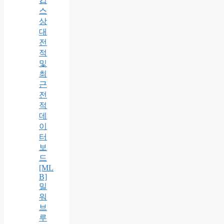
컵
스
상
대
전
적
및
최
근
전
적
데
이
터
보
드
[ML
B]
밀
워
브
루