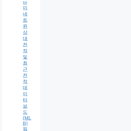
vs
미
네
트
윈
상
대
전
적
및
최
근
전
적
데
이
터
보
드
[ML
B]
워