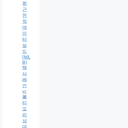
최
근
전
적
데
이
터
보
드
[ML
B]
텍
사
레
인
vs
볼
티
오
리
상
대