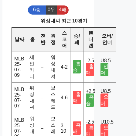
6승
0무
4패
워싱내셔 최근 10경기
스
핸
전
원
승/
오버/
날짜
홈
코
디
반
정
패
언더
어
캡
세
워
MLB
-2.5
U8.5
인
싱
홈
25-
홈
언
–
4-2
07-
카
내
승
패
더
09
디
셔
워
보
MLB
+2.5
U8.5
싱
스
홈
25-
홈
오
–
4-6
07-
내
레
패
승
버
07
셔
드
워
보
MLB
-2.5
U10.5
싱
스
홈
25-
3-
홈
오
–
07-
10
내
레
패
패
버