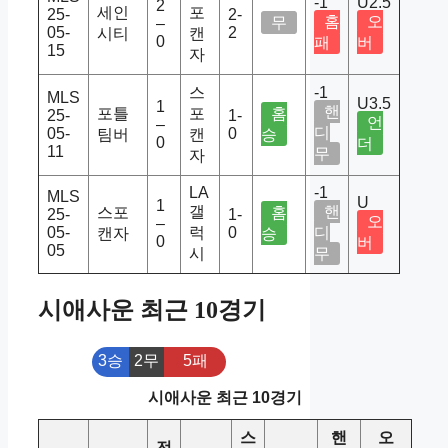
-1
U2.5
2
세인
포
25-
2-
홈
오
무
–
05-
2
시티
캔
0
패
버
15
자
스
-1
MLS
U3.5
1
핸
포틀
포
홈
25-
1-
언
–
디
05-
0
팀버
캔
승
0
더
11
무
자
LA
-1
MLS
U
1
갤
핸
스포
홈
25-
1-
오
–
05-
럭
0
디
캔자
승
0
버
05
시
무
시애사운 최근 10경기
3승
2무
5패
시애사운 최근 10경기
스
핸
오
전