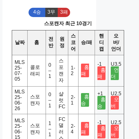
4승
3무
3패
스포캔자 최근 10경기
스
핸
오
전
원
날짜
홈
코
승/패
디
버/
반
정
어
캡
언더
스
MLS
-1
U3.5
0
콜로
포
홈
25-
1-
홈
언
–
07-
2
래피
캔
패
1
패
더
05
자
MLS
+1
U2.5
샬
0
스포
홈
25-
2-
홈
오
–
럿
06-
1
캔자
승
1
승
버
FC
26
FC
MLS
-1
U2.5
1
댈
스포
홈
25-
2-
홈
오
–
06-
러
4
캔자
패
1
패
버
15
스