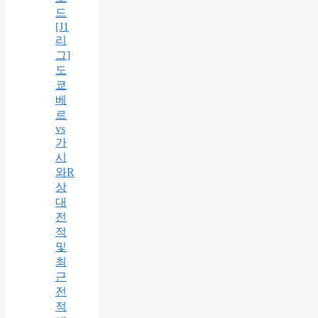
드
[J1
리
그]
도
쿄
베
르
vs
가
시
와R
상
대
전
적
및
최
근
전
적