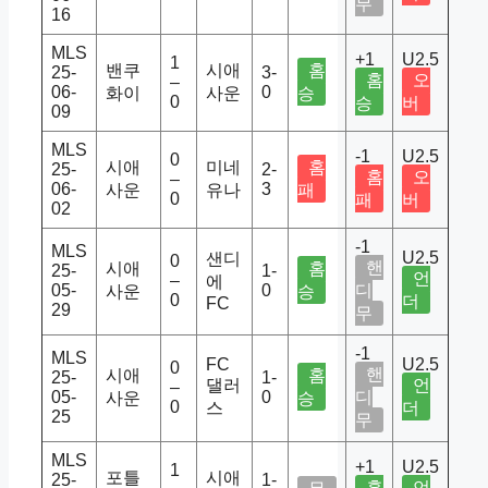
무
16
MLS
+1
U2.5
1
밴쿠
시애
홈
25-
3-
홈
오
–
06-
0
화이
사운
승
0
승
버
09
MLS
-1
U2.5
0
시애
미네
홈
25-
2-
홈
오
–
06-
3
사운
유나
패
0
패
버
02
-1
MLS
U2.5
샌디
0
핸
시애
홈
25-
1-
언
–
에
05-
0
디
사운
승
0
더
FC
29
무
-1
MLS
FC
U2.5
0
핸
시애
홈
25-
1-
댈러
언
–
05-
0
디
사운
승
0
스
더
25
무
MLS
+1
U2.5
1
포틀
시애
25-
1-
홈
언