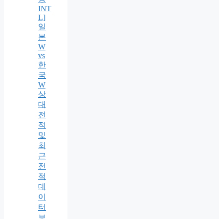
INT
L]
일
본
W
vs
한
국
W
상
대
전
적
및
최
근
전
적
데
이
터
보