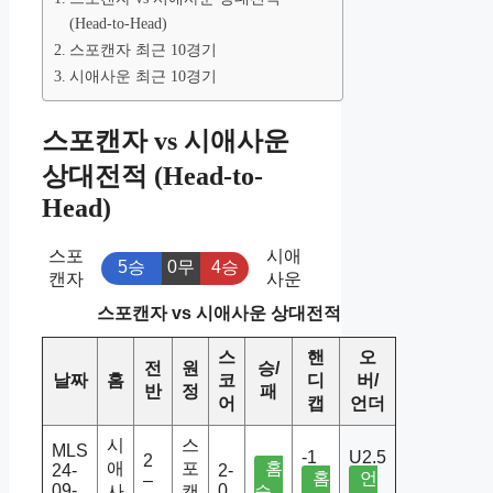
(Head-to-Head)
스포캔자 최근 10경기
시애사운 최근 10경기
스포캔자 vs 시애사운
상대전적 (Head-to-
Head)
스포
시애
5승
0무
4승
캔자
사운
스포캔자 vs 시애사운 상대전적
스
핸
오
전
원
승/
날짜
홈
코
디
버/
반
정
패
어
캡
언더
시
스
MLS
-1
U2.5
2
애
포
홈
24-
2-
홈
언
–
09-
0
사
캔
승