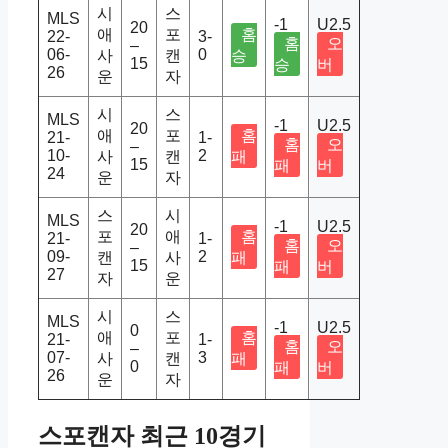
시
스
MLS
-1
U2.5
20
애
포
홈
22-
3-
홈
오
–
06-
0
사
캔
승
15
승
버
26
운
자
시
스
MLS
-1
U2.5
20
애
포
홈
21-
1-
홈
오
–
10-
2
사
캔
패
15
패
버
24
운
자
스
시
MLS
-1
U2.5
20
포
애
홈
21-
1-
홈
오
–
09-
2
캔
사
패
15
패
버
27
자
운
시
스
MLS
-1
U2.5
0
애
포
홈
21-
1-
홈
오
–
07-
3
사
캔
패
0
패
버
26
운
자
스포캔자 최근 10경기