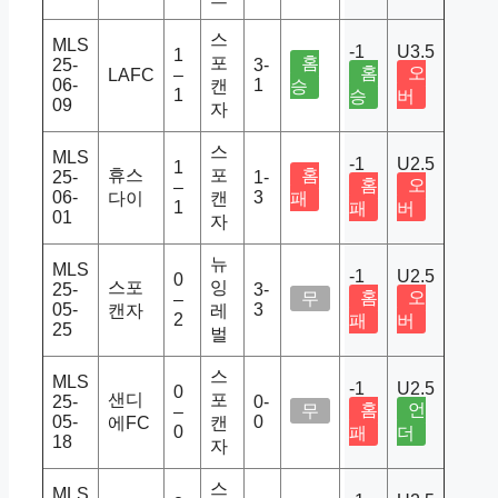
스
MLS
-1
U3.5
1
포
홈
25-
3-
홈
오
LAFC
–
06-
1
캔
승
1
승
버
09
자
스
MLS
-1
U2.5
1
휴스
포
홈
25-
1-
홈
오
–
06-
3
다이
캔
패
1
패
버
01
자
뉴
MLS
-1
U2.5
0
스포
잉
25-
3-
홈
오
무
–
05-
3
캔자
레
2
패
버
25
벌
스
MLS
-1
U2.5
0
샌디
포
25-
0-
홈
언
무
–
05-
0
에FC
캔
0
패
더
18
자
스
MLS