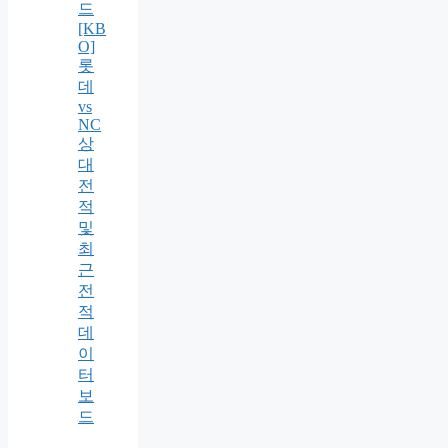
드
[KB
O]
롯
데
vs
NC
상
대
전
적
및
최
근
전
적
데
이
터
보
드