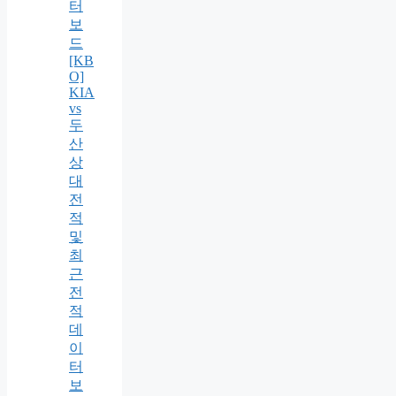
터
보
드
[KB
O]
KIA
vs
두
산
상
대
전
적
및
최
근
전
적
데
이
터
보