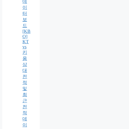
데
이
터
보
드
[KB
O]
KT
vs
키
움
상
대
전
적
및
최
근
전
적
데
이