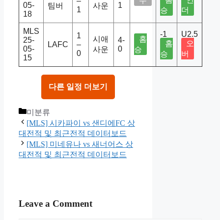
무
–
05-
1
팀버
사운
1
승
더
18
MLS
-1
U2.5
1
시애
홈
25-
4-
홈
오
LAFC
–
05-
0
사운
승
0
승
버
15
다른 일정 더보기
Categories
미분류
[MLS] 시카파이 vs 샌디에FC 상
대전적 및 최근전적 데이터보드
[MLS] 미네유나 vs 새너어스 상
대전적 및 최근전적 데이터보드
Leave a Comment