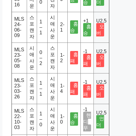
0
승
더
16
운
자
스
시
MLS
+1
U2.5
1
포
애
홈
24-
2-
홈
오
–
06-
1
캔
사
승
1
승
버
09
자
운
시
스
MLS
-1
U2.5
0
애
포
홈
23-
1-
홈
오
–
05-
2
사
캔
패
2
패
버
08
운
자
스
시
MLS
-1
U2.5
1
포
애
홈
23-
1-
홈
오
–
03-
4
캔
사
패
1
패
버
26
자
운
스
시
-1
MLS
U2.5
1
핸
포
애
홈
22-
1-
언
–
디
10-
0
캔
사
승
0
더
03
무
자
운