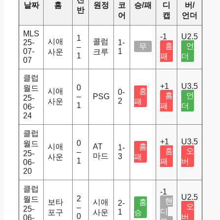
날짜
홈
원정
코
승/패
디
버/
반
어
캡
언더
MLS
-1
U2.5
1
시애
콜럼
25-
1-
홈
언
무
–
07-
1
사운
크루
1
패
더
07
클럽
+1
U3.5
0
월드
시애
홈
0-
홈
언
–
PSG
25-
2
사운
패
1
패
더
06-
24
클럽
+1
U3.5
0
월드
시애
AT
홈
1-
홈
오
–
25-
마드
3
사운
패
1
패
버
06-
20
클럽
-1
U2.5
2
월드
핸
보타
시애
홈
2-
오
–
25-
디
1
포구
사운
승
0
버
06-