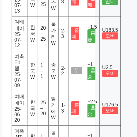
언더
3
패
스
25
패
07-
W
W
13
여배
불
+1.5
한
20
네이
홈
U183.5
가
2-
홈
–
국
25-
오버
3
패
리
25
승
07-
W
W
12
여축
E1
+1
한
중
1
U2.5
2-
챔
홈
무
–
국
국
오버
2
25-
1
승
W
W
07-
09
여배
벨
+2.5
한
25
네이
홈
U176.5
기
1-
홈
–
국
25-
오버
3
패
에
20
승
06-
W
W
20
여축
콜
+1
한
1