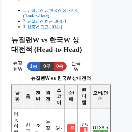
뉴질랜W vs 한국W 상대전적
(Head-to-Head)
뉴질랜W 최근 10경기
한국W 최근 10경기
뉴질랜W vs 한국W 상
대전적 (Head-to-Head)
뉴질
한국
1승
0무
0승
랜W
W
뉴질랜W vs 한국W 상대전적
스
핸
날
전
원
승/
오버/언
홈
코
디
짜
반
정
패
더
어
캡
여
농
뉴
-7.5
한
28
아
홈
U138.5
질
64-
홈
–
국