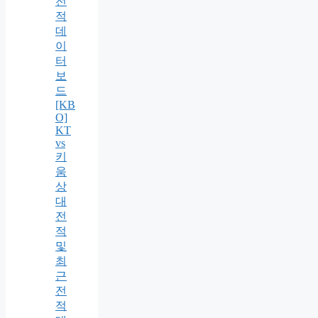
전
적
데
이
터
보
드
[KB
O]
KT
vs
키
움
상
대
전
적
및
최
근
전
적