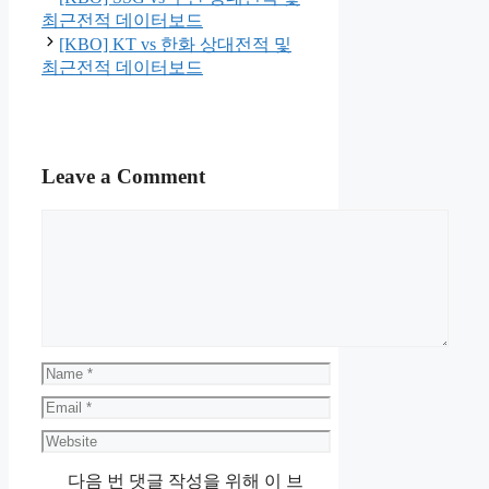
최근전적 데이터보드
[KBO] KT vs 한화 상대전적 및
최근전적 데이터보드
Leave a Comment
Comment
Name
Email
Website
다음 번 댓글 작성을 위해 이 브