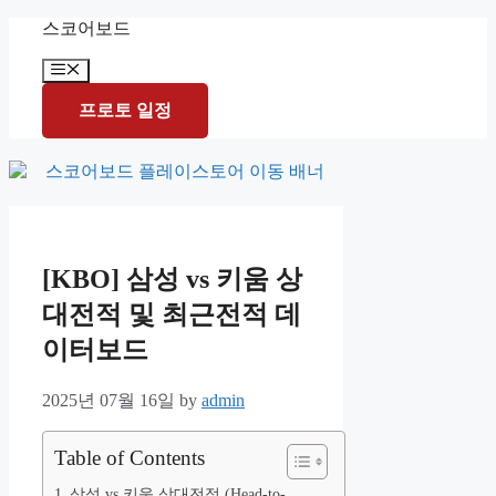
Skip
스코어보드
to
content
Menu
프로토 일정
[KBO] 삼성 vs 키움 상
대전적 및 최근전적 데
이터보드
2025년 07월 16일
by
admin
Table of Contents
삼성 vs 키움 상대전적 (Head-to-