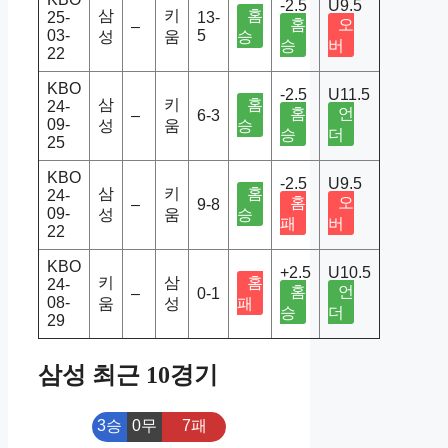
-2.5
U9.5
삼
키
홈
25-
13-
홈
오
–
03-
5
성
움
승
승
버
22
KBO
-2.5
U11.5
삼
키
홈
24-
홈
언
–
6-3
09-
성
움
승
승
더
25
KBO
-2.5
U9.5
삼
키
홈
24-
홈
오
–
9-8
09-
성
움
승
패
버
22
KBO
+2.5
U10.5
키
삼
홈
24-
홈
언
–
0-1
08-
움
성
패
승
더
29
삼성 최근 10경기
3승
0무
7패