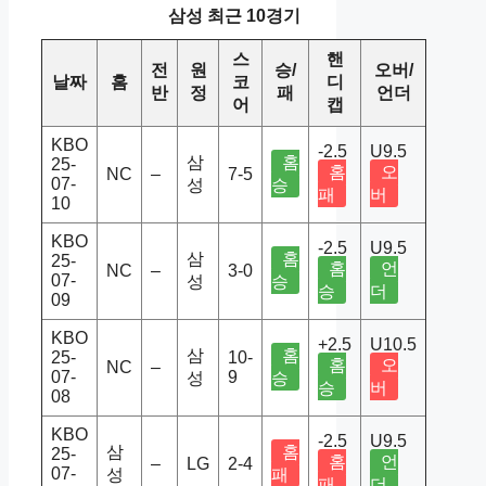
삼성 최근 10경기
스
핸
전
원
승/
오버/
날짜
홈
코
디
반
정
패
언더
어
캡
KBO
-2.5
U9.5
삼
홈
25-
홈
오
NC
–
7-5
07-
성
승
패
버
10
KBO
-2.5
U9.5
삼
홈
25-
홈
언
NC
–
3-0
07-
성
승
승
더
09
KBO
+2.5
U10.5
삼
홈
25-
10-
홈
오
NC
–
07-
9
성
승
승
버
08
KBO
-2.5
U9.5
삼
홈
25-
홈
언
–
LG
2-4
07-
성
패
패
더