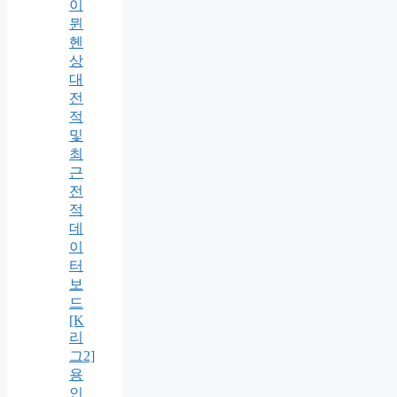
이
뮌
헨
상
대
전
적
및
최
근
전
적
데
이
터
보
드
[K
리
그2]
용
인