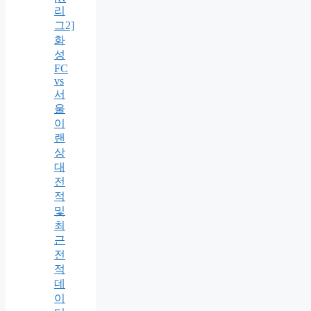
리
그2]
화
성
FC
vs
서
울
이
랜
상
대
전
적
및
최
근
전
적
데
이