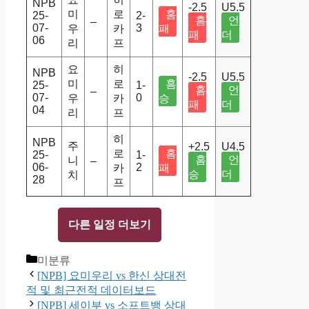
NPB
-2.5
U5.5
미
로
홈
25-
2-
홈
언
–
07-
3
우
카
패
패
더
06
리
프
요
히
NPB
-2.5
U5.5
미
로
홈
25-
1-
홈
언
–
07-
0
우
카
승
패
더
04
리
프
히
NPB
주
+2.5
U4.5
로
홈
25-
1-
홈
언
니
–
06-
2
카
패
승
더
치
28
프
다른 일정 더보기
Categories
미분류
[NPB] 요미우리 vs 한신 상대전
적 및 최근전적 데이터보드
[NPB] 세이부 vs 소프트뱅 상대