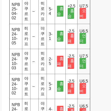
야
히
NPB
+2.5
U7.5
쿠
로
홈
25-
5-
홈
오
–
04-
4
르
카
승
승
버
02
트
프
히
야
NPB
-2.5
U6.5
로
쿠
홈
24-
3-
홈
언
–
10-
1
카
르
승
패
더
05
프
트
야
히
NPB
-2.5
U7.5
쿠
로
홈
24-
2-
홈
언
–
10-
5
르
카
패
패
더
03
트
프
야
히
NPB
-2.5
U6.5
쿠
로
홈
24-
5-
홈
오
–
10-
3
르
카
승
패
버
02
트
프
히
야
NPB
-2.5
U6.5
로
쿠
홈
24-
4-
홈
오