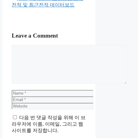
전적 및 최근전적 데이터보드
Leave a Comment
Comment
Name
Email
Website
다음 번 댓글 작성을 위해 이 브
라우저에 이름, 이메일, 그리고 웹
사이트를 저장합니다.