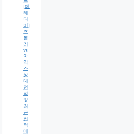
드
[에
레
디
비]
즈
볼
러
vs
아
약
스
상
대
전
적
및
최
근
전
적
데