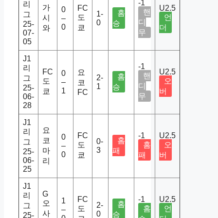
-1
리
가
FC
U2.5
0
핸
홈
1-
그
도
언
시
–
디
0
승
25-
0
쿄
더
와
무
07-
05
J1
-1
리
FC
U2.5
요
0
핸
홈
2-
그
도
오
–
코
디
1
승
25-
1
쿄
버
FC
무
06-
28
J1
요
리
FC
-1
U2.5
0
코
홈
0-
그
도
홈
오
–
3
마
패
25-
0
쿄
패
버
06-
리
25
J1
G
리
FC
-1
U2.5
1
오
홈
2-
그
도
홈
언
–
사
0
승
25-