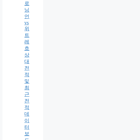
로
닝
언
vs
위
트
레
흐
상
대
전
적
및
최
근
전
적
데
이
터
보