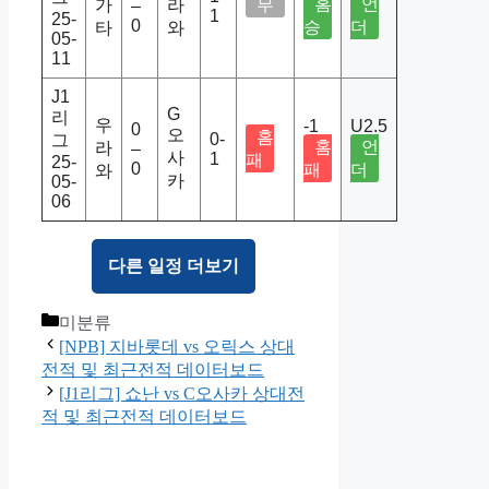
홈
언
가
라
무
–
1
25-
0
승
더
타
와
05-
11
J1
G
리
우
-1
U2.5
0
오
홈
0-
그
홈
언
라
–
사
1
패
25-
0
패
더
와
카
05-
06
다른 일정 더보기
Categories
미분류
[NPB] 지바롯데 vs 오릭스 상대
전적 및 최근전적 데이터보드
[J1리그] 쇼난 vs C오사카 상대전
적 및 최근전적 데이터보드