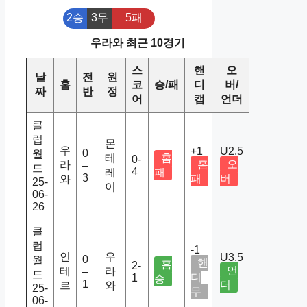
2승
3무
5패
우라와 최근 10경기
스
핸
오
날
전
원
홈
코
승/패
디
버/
짜
반
정
어
캡
언더
클
럽
몬
우
+1
U2.5
0
월
테
홈
0-
홈
오
라
–
드
4
레
패
3
패
버
와
25-
이
06-
26
클
럽
-1
인
우
U3.5
0
월
핸
홈
2-
언
테
라
–
드
디
1
승
1
더
르
와
25-
무
06-