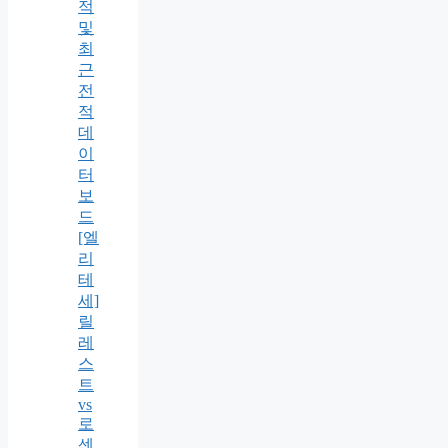
적
및
최
근
전
적
데
이
터
보
드
[엘
리
테
세]
릴
레
스
트
vs
로
센