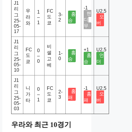
J1
-1
리
우
FC
U2.5
1
핸
홈
3-
그
도
오
라
–
디
2
승
25-
1
쿄
버
와
무
05-
17
J1
비
리
FC
+1
U2.5
0
셀
홈
1-
그
도
홈
언
–
0
고
승
25-
0
쿄
승
더
05-
베
10
J1
리
니
FC
-1
U2.5
0
홈
2-
그
도
홈
오
가
–
3
패
25-
1
쿄
패
버
타
05-
03
우라와 최근 10경기