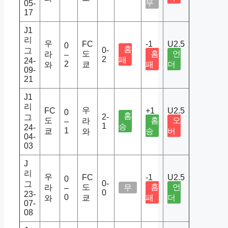
무
05-
17
J1
리
우
FC
-1
U2.5
0
홈
0-
그
도
홈
언
라
–
2
패
24-
2
쿄
패
더
와
09-
21
J1
리
우
FC
+1
U2.5
0
홈
2-
그
도
홈
오
라
–
1
승
24-
1
쿄
승
버
와
04-
03
J
리
우
FC
-1
U2.5
0
0-
그
도
홈
언
라
무
–
0
23-
0
쿄
패
더
와
07-
08