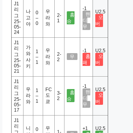
J1
-1
리
나
우
U2.5
0
핸
홈
2-
그
오
고
라
–
디
1
승
25-
0
버
야
와
무
05-
24
J1
가
리
우
-1
U2.5
1
와
2-
그
홈
오
라
무
–
2
사
25-
1
패
버
와
05-
키
21
J1
-1
리
우
FC
U2.5
1
핸
홈
3-
그
도
오
라
–
디
2
승
25-
1
쿄
버
와
무
05-
17
J1
리
니
우
+1
U2.5
0
1-
그