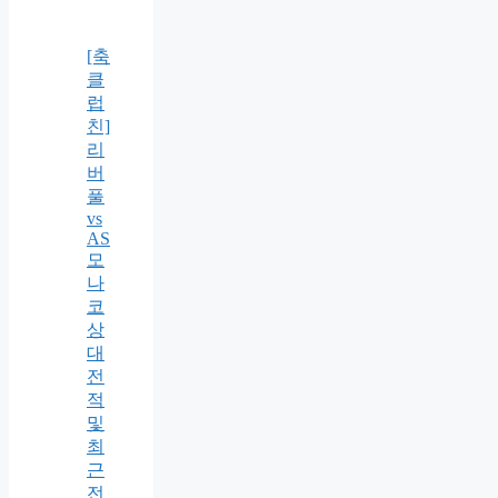
[축
클
럽
친]
리
버
풀
vs
AS
모
나
코
상
대
전
적
및
최
근
전