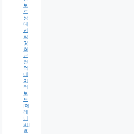
보
르
상
대
전
적
및
최
근
전
적
데
이
터
보
드
[에
레
디
비]
흐