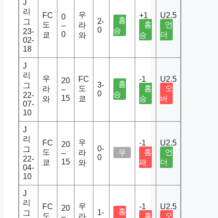
J
리
우
FC
+1
U2.5
0
홈
2-
그
도
홈
언
라
–
0
승
23-
0
쿄
승
더
와
02-
18
J
리
우
FC
-1
U2.5
20
홈
3-
그
도
홈
오
라
–
0
승
22-
15
쿄
승
버
와
07-
10
J
리
우
FC
-1
U2.5
20
0-
그
도
홈
언
라
무
–
0
22-
15
쿄
패
더
와
04-
10
J
리
우
FC
-1
U2.5
20
홈
1-
그
도
홈
오
라
–