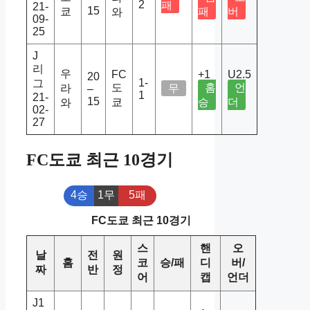
2
패
21-
15
쿄
패
버
와
09-
25
J
리
우
FC
+1
U2.5
20
1-
그
도
홈
언
라
무
–
1
21-
15
쿄
승
더
와
02-
27
FC도쿄 최근 10경기
4승
1무
5패
FC도쿄 최근 10경기
스
핸
오
날
전
원
홈
코
승/패
디
버/
짜
반
정
어
캡
언더
J1