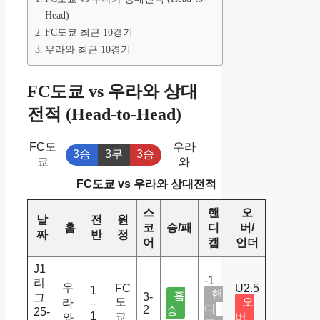
Head)
FC도쿄 최근 10경기
우라와 최근 10경기
FC도쿄 vs 우라와 상대
전적 (Head-to-Head)
FC도
우라
3승
3무
3승
쿄
와
FC도쿄 vs 우라와 상대전적
스
핸
오
날
전
원
홈
코
승/패
디
버/
짜
반
정
어
캡
언더
J1
-1
리
우
FC
U2.5
1
핸
홈
3-
그
도
오
라
–
디
2
승
25-
1
쿄
버
와