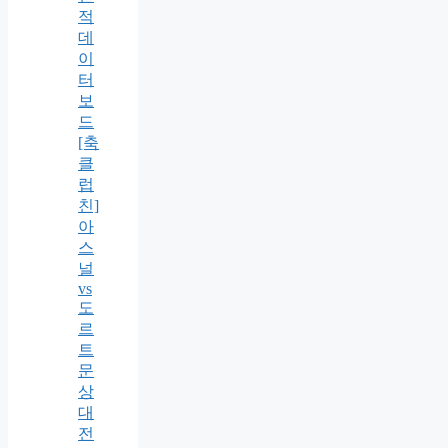
적
데
이
터
보
드
[축
클
럽
친]
아
스
널
vs
도
르
트
문
상
대
전