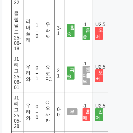
22
클
럽
리
우
-1
U2.5
1
월
버
홈
3-
홈
오
라
–
드
1
플
승
0
승
버
와
25-
레
06-
18
J1
-1
리
우
U2.5
요
0
핸
홈
2-
그
오
라
–
코
디
1
승
25-
1
버
와
FC
무
06-
01
J1
C
리
우
-1
U2.5
0
오
0-
그
홈
언
라
무
–
사
0
25-
0
패
더
와
카
05-
28