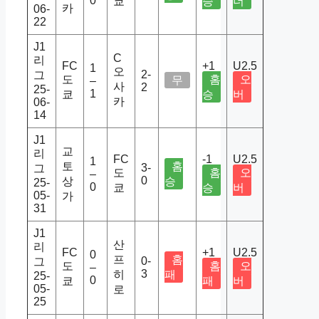
0
쿄
승
더
카
06-
22
J1
C
리
FC
+1
U2.5
1
오
2-
그
도
홈
오
무
–
사
2
25-
1
쿄
승
버
카
06-
14
J1
교
리
FC
-1
U2.5
1
토
홈
3-
그
도
홈
오
–
0
상
승
25-
0
쿄
승
버
05-
가
31
J1
산
리
FC
+1
U2.5
0
프
홈
0-
그
도
홈
오
–
3
히
패
25-
0
쿄
패
버
05-
로
25