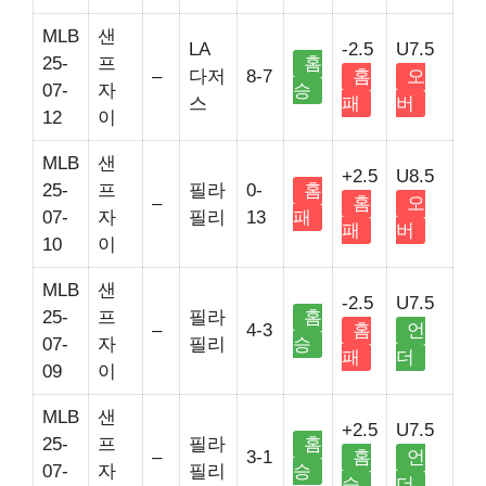
MLB
샌
LA
-2.5
U7.5
25-
프
홈
–
다저
8-7
홈
오
07-
자
승
스
패
버
12
이
MLB
샌
+2.5
U8.5
25-
프
필라
0-
홈
–
홈
오
07-
자
필리
13
패
패
버
10
이
MLB
샌
-2.5
U7.5
25-
프
필라
홈
–
4-3
홈
언
07-
자
필리
승
패
더
09
이
MLB
샌
+2.5
U7.5
25-
프
필라
홈
–
3-1
홈
언
07-
자
필리
승
승
더