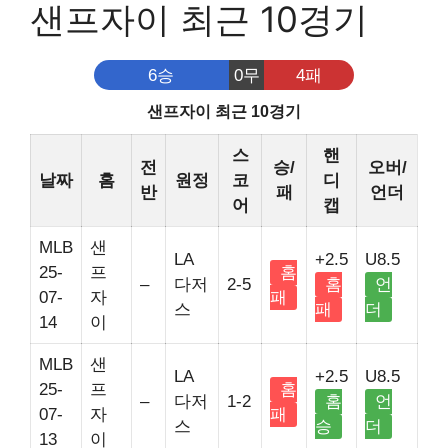
샌프자이 최근 10경기
6승
0무
4패
샌프자이 최근 10경기
스
핸
전
승/
오버/
날짜
홈
원정
코
디
반
패
언더
어
캡
MLB
샌
LA
+2.5
U8.5
25-
프
홈
–
다저
2-5
홈
언
07-
자
패
스
패
더
14
이
MLB
샌
LA
+2.5
U8.5
25-
프
홈
–
다저
1-2
홈
언
07-
자
패
스
승
더
13
이