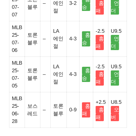
–
에인
3-2
홈
언
07-
블루
승
절
패
더
07
MLB
LA
-2.5
U9.5
25-
토론
홈
–
에인
4-3
홈
언
07-
블루
승
절
패
더
06
MLB
LA
-2.5
U9.5
25-
토론
홈
–
에인
4-3
홈
언
07-
블루
승
절
패
더
05
MLB
+2.5
U8.5
25-
보스
토론
홈
–
0-9
홈
오
06-
레드
블루
패
패
버
28