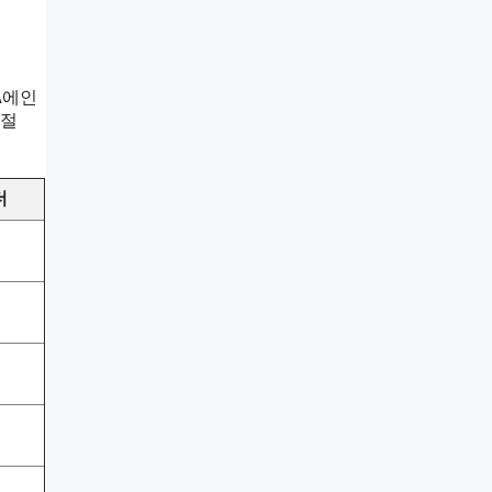
A에인
절
더