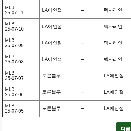
MLB
LA에인절
–
텍사레인
25-07-11
MLB
LA에인절
–
텍사레인
25-07-10
MLB
LA에인절
–
텍사레인
25-07-09
MLB
LA에인절
–
텍사레인
25-07-08
MLB
토론블루
–
LA에인절
25-07-07
MLB
토론블루
–
LA에인절
25-07-06
MLB
토론블루
–
LA에인절
25-07-05
다른