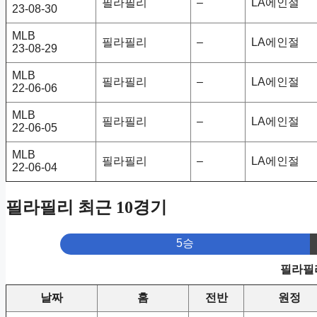
필라필리
–
LA에인절
23-08-30
MLB
필라필리
–
LA에인절
23-08-29
MLB
필라필리
–
LA에인절
22-06-06
MLB
필라필리
–
LA에인절
22-06-05
MLB
필라필리
–
LA에인절
22-06-04
필라필리 최근 10경기
5승
필라필리
날짜
홈
전반
원정