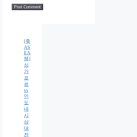
[축
AS
EA
챔]
싱
가
포
르
vs
인
도
네
시
상
대
전