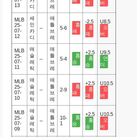
카
브
패
패
버
13
디
레
세
애
MLB
-2.5
U8.5
인
틀
홈
25-
홈
오
–
5-6
07-
카
브
패
패
버
12
디
레
애
애
MLB
+2.5
U9.5
슬
틀
홈
25-
홈
언
–
5-4
07-
레
브
승
승
더
11
틱
레
애
애
MLB
+2.5
U10.5
슬
틀
홈
25-
홈
오
–
2-9
07-
레
브
패
패
버
10
틱
레
애
애
MLB
+2.5
U10.5
슬
틀
홈
25-
10-
홈
오
–
07-
1
레
브
승
승
버
09
틱
레