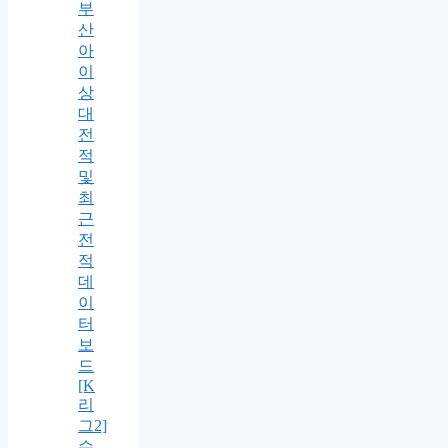
부
산
아
이
상
대
전
적
및
최
근
전
적
데
이
터
보
드
[K
리
그2]
수