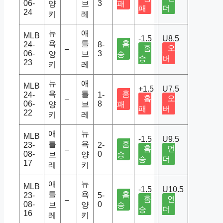
06-
3
양
브
패
패
더
24
키
레
뉴
애
MLB
-1.5
U8.5
욕
틀
홈
24-
8-
홈
오
–
06-
3
양
브
승
승
버
23
키
레
뉴
애
MLB
+1.5
U7.5
욕
틀
홈
24-
1-
홈
오
–
06-
8
양
브
패
패
버
22
키
레
애
뉴
MLB
-1.5
U9.5
틀
욕
홈
23-
2-
홈
언
–
08-
0
브
양
승
승
더
17
레
키
애
뉴
MLB
-1.5
U10.5
틀
욕
홈
23-
5-
홈
언
–
08-
0
브
양
승
승
더
16
레
키