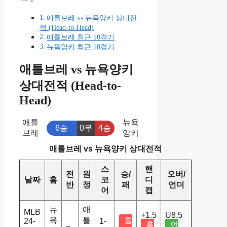
애틀브레 vs 뉴욕양키 상대전
적 (Head-to-Head)
애틀브레 최근 10경기
뉴욕양키 최근 10경기
애틀브레 vs 뉴욕양키
상대전적 (Head-to-
Head)
애틀
뉴욕
6승
0무
4승
브레
양키
애틀브레 vs 뉴욕양키 상대전적
스
핸
전
원
승/
오버/
날짜
홈
코
디
반
정
패
언더
어
캡
뉴
애
MLB
+1.5
U8.5
욕
틀
홈
24-
1-
홈
언
–