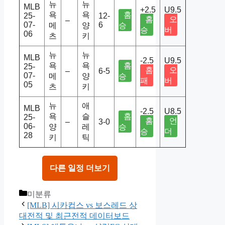
뉴
뉴
MLB
+2.5
U9.5
욕
욕
홈
25-
12-
홈
오
–
07-
6
메
양
승
승
버
06
츠
키
뉴
뉴
MLB
-2.5
U9.5
욕
욕
홈
25-
홈
오
–
6-5
07-
메
양
승
패
버
05
츠
키
뉴
애
MLB
-2.5
U8.5
욕
슬
홈
25-
홈
언
–
3-0
06-
양
레
승
승
더
28
키
틱
다른 일정 더보기
Categories
미분류
[MLB] 시카컵스 vs 보스레드 상
대전적 및 최근전적 데이터보드