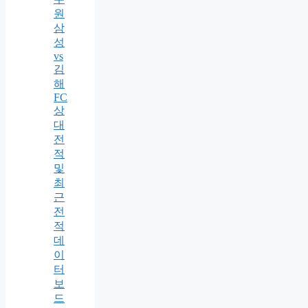
원
삼
성
vs
김
해
FC
상
대
전
적
및
최
근
전
적
데
이
터
보
드